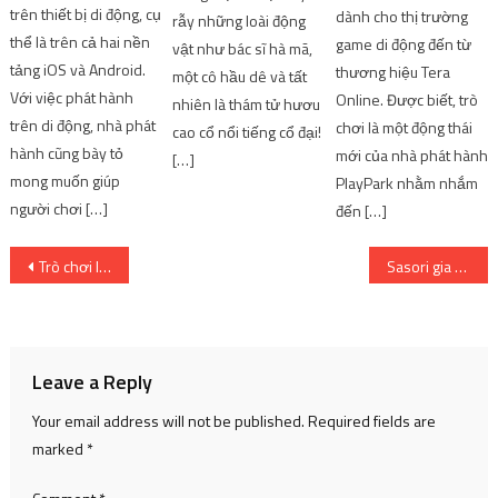
trên thiết bị di động, cụ
dành cho thị trường
rẫy những loài động
thể là trên cả hai nền
game di động đến từ
vật như bác sĩ hà mã,
tảng iOS và Android.
thương hiệu Tera
một cô hầu dê và tất
Với việc phát hành
Online. Được biết, trò
nhiên là thám tử hươu
trên di động, nhà phát
chơi là một động thái
cao cổ nổi tiếng cổ đại!
hành cũng bày tỏ
mới của nhà phát hành
[…]
mong muốn giúp
PlayPark nhằm nhắm
người chơi […]
đến […]
Post
Trò chơi lấy cảm hứng từ SCP Foundation sẽ có nhiều tiềm năng | SharingFunVN – Game offline / Game PC
Sasori gia nhập Akatsuki như thế nào?
navigation
Leave a Reply
Your email address will not be published.
Required fields are
marked
*