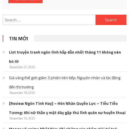
Search
for:
TIN MỚI
List truyện tranh ngôn tình hấp dẫn nhất tháng 11 không nên
bỏ lỡ
November 27, 2025
Giá vàng thế giới giảm 3 phiên liên tiếp: Nguyên nhân và tác động
đến thị trường
November 18, 2025
[Review Ngôn Tình Hay] – Hôn Nhân Quyền Lực – Tiễu Tiễu
Tương: Khi nữ thần y mặt dày gặp thủ lĩnh quân sự huyền thoại
November 16, 2025
Manga và anime Nhật Bản: Khi những sản phẩm giải trí trở