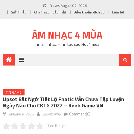
Friday, August 07, 2026
Giới thiệu
Chính sách bảo mật
Điều khoản dịch vụ
Liên hệ
ÂM NHẠC 4 MÙA
Tin âm nhạc – Tin tức sao Hot 4 mùa
TIN GAME
Upset Bất Ngờ Tiết Lộ Fnatic Vẫn Chưa Tập Luyện
Ngày Nào Cho CKTG 2022 – Kênh Game VN
January 9, 2023
Quynh Nhu
Comment(0)
Rate this post