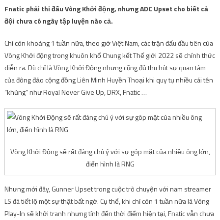
Fnatic phải thi đấu Vòng Khởi động, nhưng ADC Upset cho biết cả
đội chưa có ngày tập luyện nào cả.
Chỉ còn khoảng 1 tuần nữa, theo giờ Việt Nam, các trận đấu đầu tiên của
Vòng Khởi động trong khuôn khổ Chung kết Thế giới 2022 sẽ chính thức
diễn ra. Dù chỉ là Vòng Khởi Động nhưng cũng đủ thu hút sự quan tâm
của đông đảo cộng đồng Liên Minh Huyền Thoại khi quy tụ nhiều cái tên
“khủng” như Royal Never Give Up, DRX, Fnatic …
Vòng Khởi Động sẽ rất đáng chú ý với sự góp mặt của nhiều ông lớn,
điển hình là RNG
Nhưng mới đây, Gunner Upset trong cuộc trò chuyện với nam streamer
LS đã tiết lộ một sự thật bất ngờ. Cụ thể, khi chỉ còn 1 tuần nữa là Vòng
Play-In sẽ khởi tranh nhưng tính đến thời điểm hiện tại, Fnatic vẫn chưa