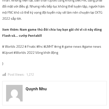
nhân. Nhưng hiện tại, bản thân Upset cũng không biết FNC đang phải
đối mặt với điều gì. Nhưng nếu tiếp tục không thể luyện tập, người hâm
mộ FNC khó có thể kỳ vọng đội tuyển này sẽ làm nên chuyện tại CKTG
2022 sắp tới.
Xem thêm: Nam game thủ đòi chia tay bạn gái chỉ vì cô này dùng
Flash và… cướp Pentakill
# Worlds 2022 # Fnatic #fnc #LMHT #rng # game news #game news
#Upset #Worlds 2022 Vòng khởi động
}
Post Views:
1,272
Quynh Nhu