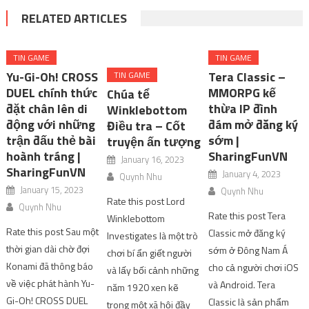
RELATED ARTICLES
TIN GAME
TIN GAME
Yu-Gi-Oh! CROSS
Tera Classic –
TIN GAME
DUEL chính thức
MMORPG kế
Chúa tể
đặt chân lên di
thừa IP đình
Winklebottom
động với những
đám mở đăng ký
Điều tra – Cốt
trận đấu thẻ bài
sớm |
truyện ấn tượng
hoành tráng |
SharingFunVN
January 16, 2023
SharingFunVN
January 4, 2023
Quynh Nhu
January 15, 2023
Quynh Nhu
Rate this post Lord
Quynh Nhu
Rate this post Tera
Winklebottom
Rate this post Sau một
Classic mở đăng ký
Investigates là một trò
thời gian dài chờ đợi
sớm ở Đông Nam Á
chơi bí ẩn giết người
Konami đã thông báo
cho cả người chơi iOS
và lấy bối cảnh những
về việc phát hành Yu-
và Android. Tera
năm 1920 xen kẽ
Gi-Oh! CROSS DUEL
Classic là sản phẩm
trong một xã hội đầy