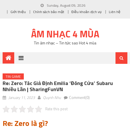
Sunday, August 09, 2026
Giới thiệu
Chính sách bảo mật
Điều khoản dịch vụ
Liên hệ
ÂM NHẠC 4 MÙA
Tin âm nhạc – Tin tức sao Hot 4 mùa
TIN GAME
Re: Zero: Tác Giả Định Emilia ‘đóng Cửa’ Subaru
Nhiều Lần | SharingFunVN
January 11, 2023
Quynh Nhu
Comment(0)
Rate this post
Re: Zero là gì?