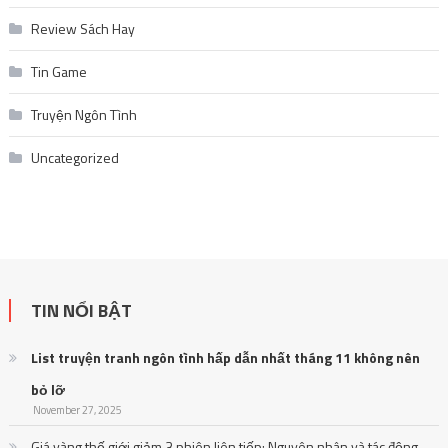
Review Sách Hay
Tin Game
Truyện Ngôn Tình
Uncategorized
TIN NỔI BẬT
List truyện tranh ngôn tình hấp dẫn nhất tháng 11 không nên
bỏ lỡ
November 27, 2025
Giá vàng thế giới giảm 3 phiên liên tiếp: Nguyên nhân và tác động