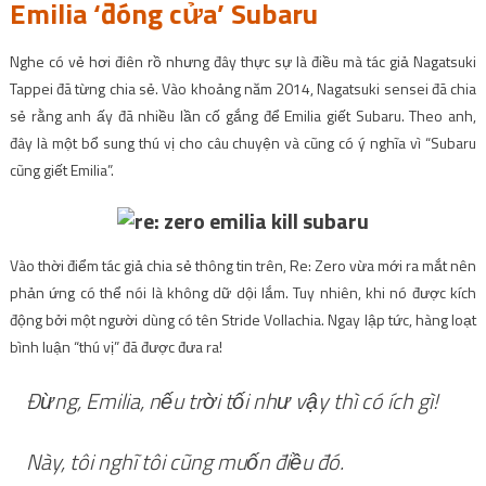
Emilia ‘đóng cửa’ Subaru
Nghe có vẻ hơi điên rồ nhưng đây thực sự là điều mà tác giả Nagatsuki
Tappei đã từng chia sẻ. Vào khoảng năm 2014, Nagatsuki sensei đã chia
sẻ rằng anh ấy đã nhiều lần cố gắng để Emilia giết Subaru. Theo anh,
đây là một bổ sung thú vị cho câu chuyện và cũng có ý nghĩa vì “Subaru
cũng giết Emilia”.
Vào thời điểm tác giả chia sẻ thông tin trên, Re: Zero vừa mới ra mắt nên
phản ứng có thể nói là không dữ dội lắm. Tuy nhiên, khi nó được kích
động bởi một người dùng có tên Stride Vollachia. Ngay lập tức, hàng loạt
bình luận “thú vị” đã được đưa ra!
Đừng, Emilia, nếu trời tối như vậy thì có ích gì!
Này, tôi nghĩ tôi cũng muốn điều đó.