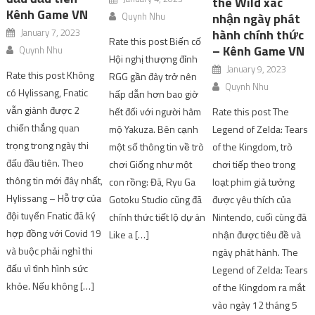
the Wild xác
Kênh Game VN
Quynh Nhu
nhận ngày phát
January 7, 2023
hành chính thức
Rate this post Biến cố
– Kênh Game VN
Quynh Nhu
Hội nghị thượng đỉnh
January 9, 2023
Rate this post Không
RGG gần đây trở nên
Quynh Nhu
có Hylissang, Fnatic
hấp dẫn hơn bao giờ
vẫn giành được 2
hết đối với người hâm
Rate this post The
chiến thắng quan
mộ Yakuza. Bên cạnh
Legend of Zelda: Tears
trọng trong ngày thi
một số thông tin về trò
of the Kingdom, trò
đấu đầu tiên. Theo
chơi Giống như một
chơi tiếp theo trong
thông tin mới đây nhất,
con rồng: Đã, Ryu Ga
loạt phim giả tưởng
Hylissang – Hỗ trợ của
Gotoku Studio cũng đã
được yêu thích của
đội tuyển Fnatic đã ký
chính thức tiết lộ dự án
Nintendo, cuối cùng đã
hợp đồng với Covid 19
Like a […]
nhận được tiêu đề và
và buộc phải nghỉ thi
ngày phát hành. The
đấu vì tình hình sức
Legend of Zelda: Tears
khỏe. Nếu không […]
of the Kingdom ra mắt
vào ngày 12 tháng 5