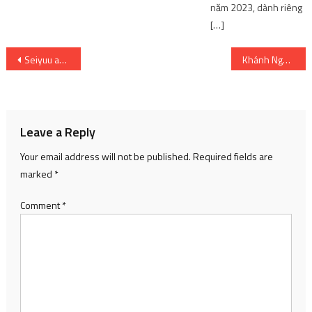
năm 2023, dành riêng
[…]
Post
Seiyuu anime Chainsaw Man đã lồng tiếng cho những nhân vật nổi tiếng này! | SharingFunVN
Khánh Ngọc: Tôi từng nghĩ không khôn ngoan khi tan vỡ hôn nhân và mất giọng.
navigation
Leave a Reply
Your email address will not be published.
Required fields are
marked
*
Comment
*