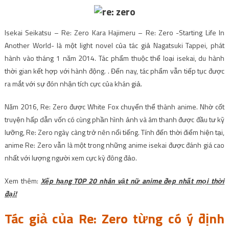
Isekai Seikatsu – Re: Zero Kara Hajimeru – Re: Zero -Starting Life In
Another World- là một light novel của tác giả Nagatsuki Tappei, phát
hành vào tháng 1 năm 2014. Tác phẩm thuộc thể loại isekai, du hành
thời gian kết hợp với hành động. . Đến nay, tác phẩm vẫn tiếp tục được
ra mắt với sự đón nhận tích cực của khán giả.
Năm 2016, Re: Zero được White Fox chuyển thể thành anime. Nhờ cốt
truyện hấp dẫn vốn có cùng phần hình ảnh và âm thanh được đầu tư kỹ
lưỡng, Re: Zero ngày càng trở nên nổi tiếng. Tính đến thời điểm hiện tại,
anime Re: Zero vẫn là một trong những anime isekai được đánh giá cao
nhất với lượng người xem cực kỳ đông đảo.
Xem thêm:
Xếp hạng TOP 20 nhân vật nữ anime đẹp nhất mọi thời
đại!
Tác giả của Re: Zero từng có ý định