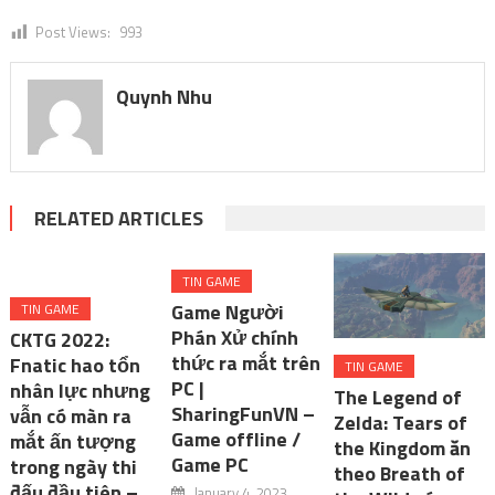
Post Views:
993
Quynh Nhu
RELATED ARTICLES
TIN GAME
Game Người
TIN GAME
Phán Xử chính
CKTG 2022:
thức ra mắt trên
Fnatic hao tổn
TIN GAME
PC |
nhân lực nhưng
The Legend of
SharingFunVN –
vẫn có màn ra
Zelda: Tears of
Game offline /
mắt ấn tượng
the Kingdom ăn
Game PC
trong ngày thi
theo Breath of
đấu đầu tiên –
January 4, 2023