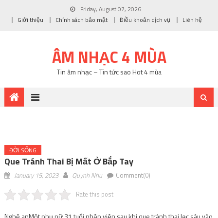
Friday, August 07, 2026
Giới thiệu
Chính sách bảo mật
Điều khoản dịch vụ
Liên hệ
ÂM NHẠC 4 MÙA
Tin âm nhạc – Tin tức sao Hot 4 mùa
ĐỜI SỐNG
Que Tránh Thai Bị Mất Ở Bắp Tay
January 15, 2023
Quynh Nhu
Comment(0)
Rate this post
Nghệ an
Một phụ nữ 31 tuổi nhập viện sau khi que tránh thai lạc sâu vào