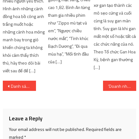
nhiều người yêu thích.
xơ gan tạo thành các
cao 1,82. Bình An từng
Hình ảnh những cánh
mô sẹo cứng và cuối
tham gia nhiều phim
đồng hoa bồ công anh
cùng là suy gan mãn
như “Zippo mù tạt và
trắng muốt hoặc
tính. Suy gan là khi gan
em”, “Ngược chiều
những cánh hoa mỏng
mất một số hoặc tất cả
nước mắt”, “Tình khúc
manh bay trong gió
các chức năng của nó.
Bạch Dương”, “Đi qua
khiến chúng ta không
Theo Tổ chức Gan Hoa
mùa hạ”, “Mối tình đầu
khỏi cảm thấy thích
Kỳ, bệnh gan thường
của […]
thú, hãy theo dõi bài
[…]
viết sau để để […]
Post
Danh sách phim hoạt hình Netflix tháng 9 năm 2022 hay nhất và đáng xem nhất!
‘Doanh nhân trẻ’ – họ là ai?
navigation
Leave a Reply
Your email address will not be published.
Required fields are
marked
*