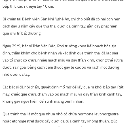
bắp thịt, cách khuỷu tay 10 cm.
Đi khám tại Bệnh viện Sản Nhi Nghệ An, chị cho biết đã có hai con nên
cách đây 3 năm cấy que thử thai dưới da cánh tay, gần đây phát hiện
que ở vị trí bất thường.
Ngày 29/9, bác sĩ Trần Văn Bảo, Phó trưởng khoa Kế hoạch hóa gia
đình, thăm khám cho bệnh nhân và xác định que tránh thai đã lạc sâu
vào tổ chức cơ chứa nhiều mạch máu và dây thần kinh, không thể rút ra
được. ra ngoài bằng cách tiêm thuốc gây tê cục bộ và rạch một đường
nhỏ dưới da tay.
Các bác sĩ đã hội chẩn, quyết định mổ mở để lấy que ra khỏi bắp tay. Rất
may, chiếc que chưa chạm vào bó mạch máu và dây thần kinh cánh tay,
không gây nguy hiểm đến tính mạng bệnh nhân.
Que tránh thai là một que nhựa nhỏ có chứa hormone levonorgestrel
hoặc etonogestrel được cấy dưới da của cánh tay không thuận, giúp