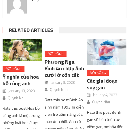
RELATED ARTICLES
ĐỜI SỐNG
Phương Nga,
Bình An chụp ảnh
ĐỜI SỐNG
ĐỜI SỐNG
cưới ở cồn cát
Ý nghĩa của hoa
Các giai đoạn
January 3, 2023
bồ công anh
suy gan
Quynh Nhu
January 13, 2023
January 4, 2023
Quynh Nhu
Rate this post Bình An
Quynh Nhu
sinh năm 1993, là diễn
Rate this post Hoa bồ
Rate this post Bệnh
viên trẻ tiềm năng của
công anh là một trong
gan sẽ tiến triển từ
màn ảnh Việt. Anh có
những loài hoa được
viêm gan, xơ hóa đến
gương mặt sáng, chiều