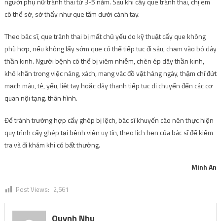
người phụ nữ tránh thai từ 3-5 năm. Sau khi cấy que tránh thai, chị em
có thể sờ, sờ thấy như que tăm dưới cánh tay.
Theo bác sĩ, que tránh thai bị mất chủ yếu do kỹ thuật cấy que không
phù hợp, nếu không lấy sớm que có thể tiếp tục đi sâu, chạm vào bó dây
thần kinh. Người bệnh có thể bị viêm nhiễm, chèn ép dây thần kinh,
khó khăn trong việc nâng, xách, mang vác đồ vật hàng ngày, thậm chí đứt
mạch máu, tê, yếu, liệt tay hoặc dây thanh tiếp tục di chuyển đến các cơ
quan nội tạng. thân hình.
Để tránh trường hợp cấy ghép bị lệch, bác sĩ khuyến cáo nên thực hiện
quy trình cấy ghép tại bệnh viện uy tín, theo lịch hẹn của bác sĩ để kiểm
tra và đi khám khi có bất thường.
Minh An
Post Views:
2,561
Quynh Nhu