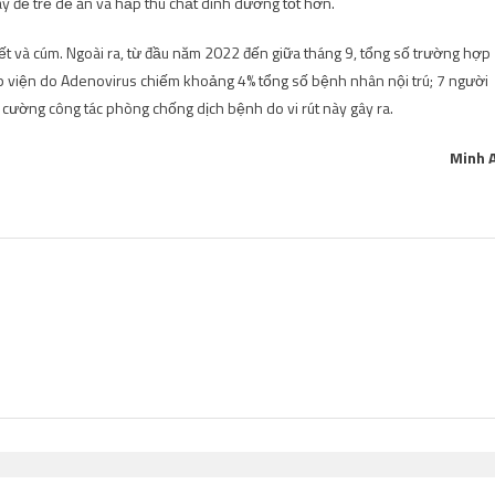
ày để trẻ dễ ăn và hấp thu chất dinh dưỡng tốt hơn.
ết và cúm. Ngoài ra, từ đầu năm 2022 đến giữa tháng 9, tổng số trường hợp
ập viện do Adenovirus chiếm khoảng 4% tổng số bệnh nhân nội trú; 7 người
g cường công tác phòng chống dịch bệnh do vi rút này gây ra.
Minh 