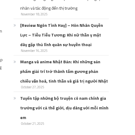
nhân và tác động đến thị trường
November 18, 2025
[Review Ngôn Tình Hay] – Hôn Nhân Quyền
ận
Lực – Tiễu Tiễu Tương: Khi nữ thần y mặt
dày gặp thủ lĩnh quân sự huyền thoại
November 16, 2025
ấp
Manga và anime Nhật Bản: Khi những sản
g
phẩm giải trí trở thành tấm gương phản
chiếu văn hoá, tinh thần và giá trị người Nhật
October 27, 2025
Tuyển tập những bộ truyện có nam chính gia
trưởng với cả thế giới, dịu dàng với mỗi mình
em
October 21, 2025