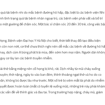
tục quá tải bệnh nhi do mắc bệnh đường hô hấp, đặc biệt là các bệnh viện Nhi
h tình trạng quá tải bệnh nhân ngoại trú, các bệnh viện phải vất vả bố trí
ào một giường để chăm sóc. Một bác sĩ chăm sóc 20 đến 30 trẻ, công việc b
ng, Bệnh viện Đại học Y Hà Nội cho biết, thời tiết thay đổi tạo điều kiện
dịch còn non nớt, cơ thể chưa thích nghi nên dễ mắc các bệnh về đường hô h
 nay, dịch cúm A bùng phát trái mùa, đến sớm hơn mọi năm. Người dân khôn
nguy cơ lây lan các bệnh truyền nhiễm.
phải thở bằng miệng nên cổ họng bị khô, rát. Dịch nhầy từ mũi chảy xuống
uyên; thở nặng, ngáy to vào ban đêm, thỉnh thoảng ngạt thở và ho do co
hăn, không bú được lâu như trước. Một số trẻ bị viêm mắt tái phát do nhiễm
i quyết được hoàn toàn (mắt có tuyến lệ xuống mũi), những trẻ này phải khám
các vấn đề về thính giác và đau tai. Trong trường hợp nặng, chảy mủ, giảm