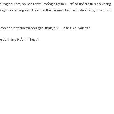
u chứng như sốt, ho, long đờm, chống ngạt mũi… để cơ thể trẻ tự sinh kháng
ụng thuốc kháng sinh khiến cơ thể trẻ mất chức năng đề kháng, phụ thuộc
còn non nớt của trẻ như gan, thận, tụy…”, bác sĩ khuyến cáo.