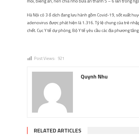
mỏi, biếng ăn, nên chia nhỏ bữa ăn thành 5 – 6 lần trong ng
Hà Nội có 3 ổ dịch đang lưu hành gồm Covid-19, sốt xuất huy
adenovirus được phát hiện là 1.316. Tỷ lệ chung của trẻ nh
chết. Cục Y tế dự phòng, Bộ Y tế yêu cầu các địa phương tăn
Post Views:
921
Quynh Nhu
RELATED ARTICLES