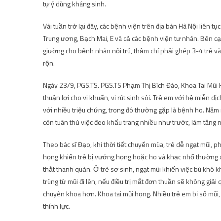
tự ý dùng kháng sinh.
Vài tuần trở lại đây, các bệnh viện trên địa bàn Hà Nội liên 
Trung ương, Bạch Mai, E và cả các bệnh viện tư nhân. Bên cạn
giường cho bệnh nhân nội trú, thậm chí phải ghép 3-4 trẻ v
rộn.
Ngày 23/9, PGS.TS. PGS.TS Phạm Thị Bích Đào, Khoa Tai Mũi Họ
thuận lợi cho vi khuẩn, vi rút sinh sôi. Trẻ em với hệ miễn 
với nhiều triệu chứng, trong đó thường gặp là bệnh ho. Năm
còn tuân thủ việc đeo khẩu trang nhiều như trước, làm tăng 
Theo bác sĩ Đạo, khi thời tiết chuyển mùa, trẻ dễ ngạt mũi, 
họng khiến trẻ bị vướng họng hoặc ho và khạc nhổ thường x
thắt thanh quản. Ở trẻ sơ sinh, ngạt mũi khiến việc bú khó k
trùng từ mũi đi lên, nếu điều trị mắt đơn thuần sẽ không giả
chuyên khoa hơn. Khoa tai mũi họng. Nhiều trẻ em bị sổ mũi, 
thính lực.