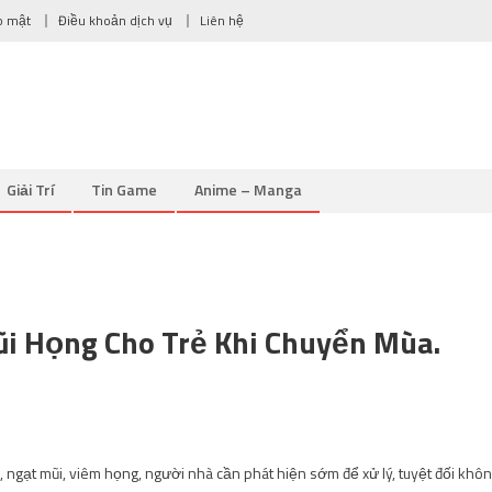
o mật
Điều khoản dịch vụ
Liên hệ
Giải Trí
Tin Game
Anime – Manga
i Họng Cho Trẻ Khi Chuyển Mùa.
o, ngạt mũi, viêm họng, người nhà cần phát hiện sớm để xử lý, tuyệt đối khô