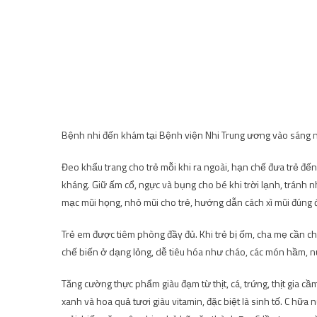
Bệnh nhi đến khám tại Bệnh viện Nhi Trung ương vào sáng n
Đeo khẩu trang cho trẻ mỗi khi ra ngoài, hạn chế đưa trẻ đến
kháng. Giữ ấm cổ, ngực và bụng cho bé khi trời lạnh, tránh 
mạc mũi họng, nhỏ mũi cho trẻ, hướng dẫn cách xì mũi đúng đ
Trẻ em được tiêm phòng đầy đủ. Khi trẻ bị ốm, cha mẹ cần c
chế biến ở dạng lỏng, dễ tiêu hóa như cháo, các món hầm, n
Tăng cường thực phẩm giàu đạm từ thịt, cá, trứng, thịt gia c
xanh và hoa quả tươi giàu vitamin, đặc biệt là sinh tố. C hữ