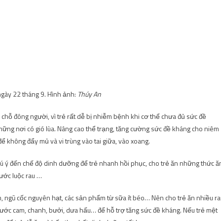
gày 22 tháng 9. Hình ảnh:
Thúy An
 chỗ đông người, vì trẻ rất dễ bị nhiễm bệnh khi cơ thể chưa đủ sức đề
những nơi có gió lùa. Nâng cao thể trạng, tăng cường sức đề kháng cho niêm
ể không đẩy mủ và vi trùng vào tai giữa, vào xoang.
hú ý đến chế độ dinh dưỡng để trẻ nhanh hồi phục, cho trẻ ăn những thức ă
ước luộc rau …
ầm, ngũ cốc nguyên hạt, các sản phẩm từ sữa ít béo… Nên cho trẻ ăn nhiều r
a nước cam, chanh, bưởi, dưa hấu… để hỗ trợ tăng sức đề kháng. Nếu trẻ mệt