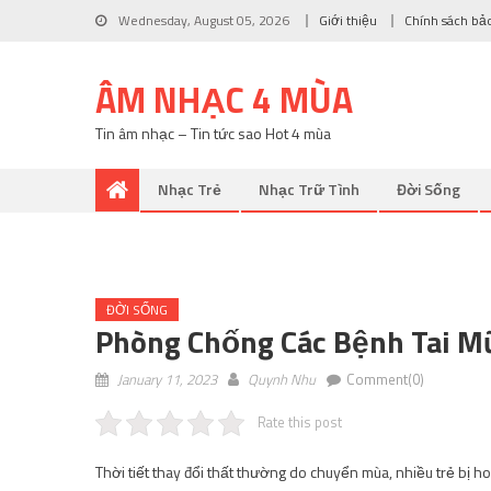
Wednesday, August 05, 2026
Giới thiệu
Chính sách bả
ÂM NHẠC 4 MÙA
Tin âm nhạc – Tin tức sao Hot 4 mùa
Nhạc Trẻ
Nhạc Trữ Tình
Đời Sống
ĐỜI SỐNG
Phòng Chống Các Bệnh Tai Mũ
January 11, 2023
Quynh Nhu
Comment(0)
Rate this post
Thời tiết thay đổi thất thường do chuyển mùa, nhiều trẻ bị h