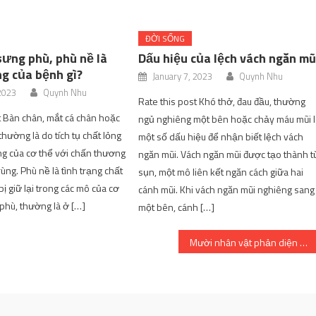
ĐỜI SỐNG
sưng phù, phù nề là
Dấu hiệu của lệch vách ngăn mũ
ng của bệnh gì?
January 7, 2023
Quynh Nhu
 2023
Quynh Nhu
Rate this post Khó thở, đau đầu, thường
t Bàn chân, mắt cá chân hoặc
ngủ nghiêng một bên hoặc chảy máu mũi l
thường là do tích tụ chất lỏng
một số dấu hiệu để nhận biết lệch vách
g của cơ thể với chấn thương
ngăn mũi. Vách ngăn mũi được tạo thành t
ùng. Phù nề là tình trạng chất
sụn, một mô liên kết ngăn cách giữa hai
ị giữ lại trong các mô của cơ
cánh mũi. Khi vách ngăn mũi nghiêng sang
phù, thường là ở […]
một bên, cánh […]
Mười nhân vật phản diện mà Luffy không nên tha thứ trong One Piece