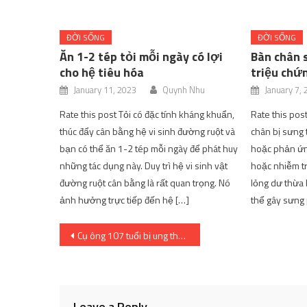
ĐỜI SỐNG
ĐỜI SỐNG
Ăn 1-2 tép tỏi mỗi ngày có lợi
Bàn chân 
cho hệ tiêu hóa
triệu chứ
January 11, 2023
Quynh Nhu
January 7,
Rate this post Tỏi có đặc tính kháng khuẩn,
Rate this pos
thúc đẩy cân bằng hệ vi sinh đường ruột và
chân bị sưng 
bạn có thể ăn 1-2 tép mỗi ngày để phát huy
hoặc phản ứn
những tác dụng này. Duy trì hệ vi sinh vật
hoặc nhiễm tr
đường ruột cân bằng là rất quan trọng. Nó
lỏng dư thừa b
ảnh hưởng trực tiếp đến hệ […]
thể gây sưng 
Post
Cụ ông 107 tuổi bị ung thư da
navigation
Leave a Reply