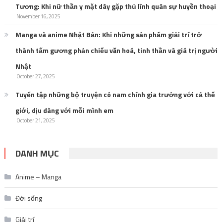
Tương: Khi nữ thần y mặt dày gặp thủ lĩnh quân sự huyền thoại
November 16, 2025
Manga và anime Nhật Bản: Khi những sản phẩm giải trí trở
thành tấm gương phản chiếu văn hoá, tinh thần và giá trị người
Nhật
October 27, 2025
Tuyển tập những bộ truyện có nam chính gia trưởng với cả thế
giới, dịu dàng với mỗi mình em
October 21, 2025
DANH MỤC
Anime – Manga
Đời sống
Giải trí