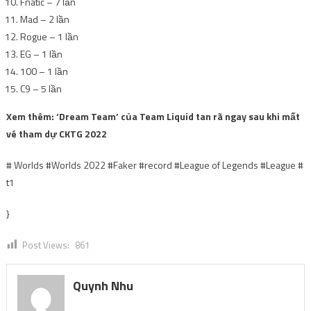
Fnatic – 7 lần
Mad – 2 lần
Rogue – 1 lần
EG – 1 lần
100 – 1 lần
C9 – 5 lần
Xem thêm: ‘Dream Team’ của Team Liquid tan rã ngay sau khi mất
vé tham dự CKTG 2022
# Worlds #Worlds 2022 #Faker #record #League of Legends #League #
t1
}
Post Views:
861
Quynh Nhu