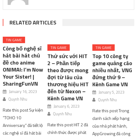
RELATED ARTICLES
TIN GAME
Công bố nghệ sĩ
TIN GAME
TIN GAME
hát bài hát chủ
Thử sức với HIT
Top 10 công ty
đề cho anime
2 – Phần tiếp
game quảng cáo
ONIMAI: I’m Now
theo được mong
nhiều nhất, VNG
Your Sister! |
đợi từ lâu của
đứng thứ 9 –
SharingFunVN
thương hiệu HIT
Kênh Game VN
đến từ Nexon –
January 16, 2023
January 5, 2023
Kênh Game VN
Quynh Nhu
Quynh Nhu
January 6, 2023
Rate this post Sự kiện
Rate this post Trong
Quynh Nhu
“TOHO 10
danh sách xếp hạng
Rate this post HIT 2 đã
Anniversary” đã tiết lộ
của nhà phát hành,
chính thức được phát
các nghệ sĩ đã hát bài
AppGrowing đã công