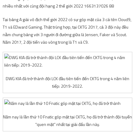
Tại bảng A giải vô địch thế giới 2022 có sự góp mặt của 3 cái tên Cloud9,
T1 và EDward Gaming. Thật trùng hợp, tại CKTG 2017, cả 3 đội này đều
nằm chung bảng với 3 người đi đường giữa là Jensen, Faker và Scout.
Năm 2017, 2 đội tiến vào vòng trong là T1 và C9.
DWG KIA đã trở thành đội LCK đầu tiên tiến đến CKTG trong 4 năm liên
tiếp: 2019-2022.
Năm nay là lần thứ 10 Fnatic góp mặt tại CKTG, họ đã trở thành đội tuyển
“quen mặt” nhất tại giải đấu lần này.