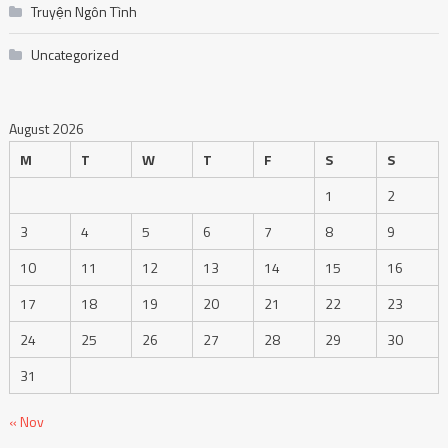
Truyện Ngôn Tình
Uncategorized
August 2026
M
T
W
T
F
S
S
1
2
3
4
5
6
7
8
9
10
11
12
13
14
15
16
17
18
19
20
21
22
23
24
25
26
27
28
29
30
31
« Nov