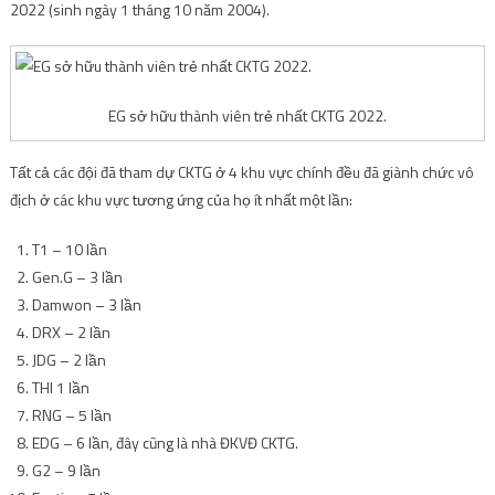
2022 (sinh ngày 1 tháng 10 năm 2004).
EG sở hữu thành viên trẻ nhất CKTG 2022.
Tất cả các đội đã tham dự CKTG ở 4 khu vực chính đều đã giành chức vô
địch ở các khu vực tương ứng của họ ít nhất một lần:
T1 – 10 lần
Gen.G – 3 lần
Damwon – 3 lần
DRX – 2 lần
JDG – 2 lần
THI 1 lần
RNG – 5 lần
EDG – 6 lần, đây cũng là nhà ĐKVĐ CKTG.
G2 – 9 lần