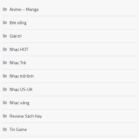
Anime – Manga
Đời sống
Giải trí
Nhạc HOT
Nhạc Trẻ
Nhạc trữ tình
Nhạc US-UK
Nhạc vàng
Review Sách Hay
Tin Game