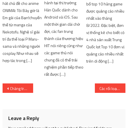
hành tại thị trường
hát chủ đề cho anime
bố top 10 hãng game
Hàn Quốc dành cho
ONIMAI: Tôi Bây giờ là
được quảng cáo nhiều
Android và iOS. Sau
Em gái của Bạn!chuyển
nhất vào tháng
một thời gian dài chờ
thể từ manga của
8/2022. Đặc biệt, đơn
đợi, các fan trung
Nekotofu. Nghệ sĩ giải
vị thống kê cho biết có
thành của thương hiệu
trí đa thể loại P Maru-
4 nhà sản xuất Trung
HIT nói riêng cũng như
sama và những người
Quốc lọt Top 10 đơn vị
các game thủ nói
cosplay Như nhau sẽ
quảng cáo nhiều nhất
chung đã có thể trải
hợp tác trong […]
trên di động […]
nghiệm phần tiếp theo
rất được […]
Post
Chàng trai gốc Việt chinh phục công việc hoạt hình Hollywood
Các rối loạn thường gặp ở phụ nữ tiền mãn kinh
navigation
Leave a Reply