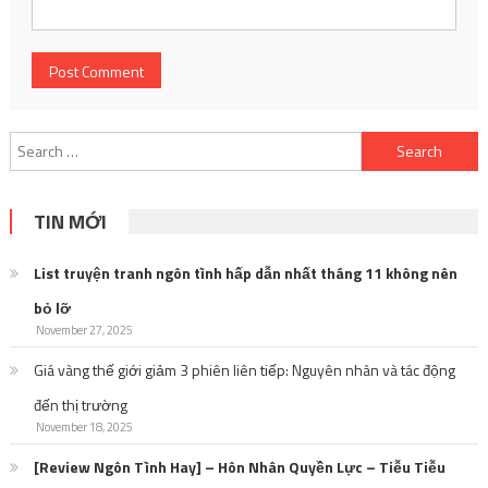
Search
for:
TIN MỚI
List truyện tranh ngôn tình hấp dẫn nhất tháng 11 không nên
bỏ lỡ
November 27, 2025
Giá vàng thế giới giảm 3 phiên liên tiếp: Nguyên nhân và tác động
đến thị trường
November 18, 2025
[Review Ngôn Tình Hay] – Hôn Nhân Quyền Lực – Tiễu Tiễu