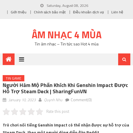
Saturday, August 08, 2026
Giới thiệu
Chính sách bảo mật
Điều khoản dịch vụ
Liên hệ
ÂM NHẠC 4 MÙA
Tin âm nhạc – Tin tức sao Hot 4 mùa
TIN GAME
Người Hâm Mộ Phấn Khích Khi Genshin Impact Được
Hỗ Trợ Steam Deck | SharingFunVN
January 10, 2023
Quynh Nhu
Comment(0)
Rate this post
Trò chơi nổi tiếng Genshin Impact có thể nhận được sự hỗ trợ của
Steam Deck, theo một người dùng diễn đàn Reddit.