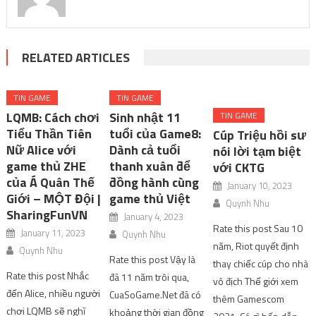
RELATED ARTICLES
TIN GAME
TIN GAME
LQMB: Cách chơi
Sinh nhật 11
TIN GAME
Tiểu Thần Tiên
tuổi của Game8:
Cúp Triệu hồi sư
Nữ Alice với
Dành cả tuổi
nói lời tạm biệt
game thủ ZHE
thanh xuân để
với CKTG
của Á Quân Thế
đồng hành cùng
January 10, 2023
Giới – MỘT Đội |
game thủ Việt
Quynh Nhu
SharingFunVN
January 4, 2023
Rate this post Sau 10
January 11, 2023
Quynh Nhu
năm, Riot quyết định
Quynh Nhu
Rate this post Vậy là
thay chiếc cúp cho nhà
Rate this post Nhắc
đã 11 năm trôi qua,
vô địch Thế giới xem
đến Alice, nhiều người
CuaSoGame.Net đã có
thêm Gamescom
chơi LQMB sẽ nghĩ
khoảng thời gian đồng