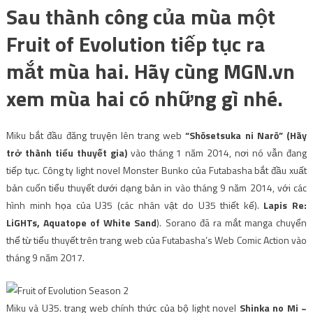
Sau thành công của mùa một
Fruit of Evolution tiếp tục ra
mắt mùa hai. Hãy cùng MGN.vn
xem mùa hai có những gì nhé.
Miku bắt đầu đăng truyện lên trang web
“Shōsetsuka ni Narō” (Hãy
trở thành tiểu thuyết gia)
vào tháng 1 năm 2014, nơi nó vẫn đang
tiếp tục. Công ty light novel Monster Bunko của Futabasha bắt đầu xuất
bản cuốn tiểu thuyết dưới dạng bản in vào tháng 9 năm 2014, với các
hình minh họa của U35 (các nhân vật do U35 thiết kế).
Lapis Re:
LiGHTs, Aquatope of White Sand
). Sorano đã ra mắt manga chuyển
thể từ tiểu thuyết trên trang web của Futabasha’s Web Comic Action vào
tháng 9 năm 2017.
Miku và U35. trang web chính thức của bộ light novel
Shinka no Mi ~