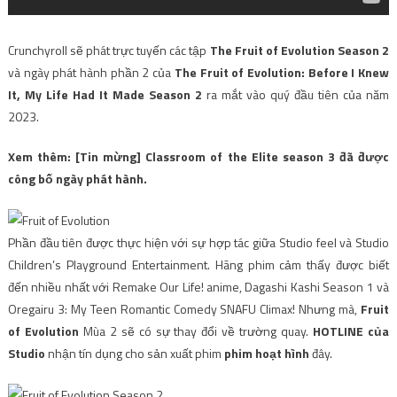
Crunchyroll sẽ phát trực tuyến các tập
The Fruit of Evolution Season 2
và ngày phát hành phần 2 của
The Fruit of Evolution: Before I Knew
It, My Life Had It Made Season 2
ra mắt vào quý đầu tiên của năm
2023.
Xem thêm: [Tin mừng] Classroom of the Elite season 3 đã được
công bố ngày phát hành.
Phần đầu tiên được thực hiện với sự hợp tác giữa Studio feel và Studio
Children’s Playground Entertainment. Hãng phim cảm thấy được biết
đến nhiều nhất với Remake Our Life! anime, Dagashi Kashi Season 1 và
Oregairu 3: My Teen Romantic Comedy SNAFU Climax! Nhưng mà,
Fruit
of Evolution
Mùa 2 sẽ có sự thay đổi về trường quay.
HOTLINE của
Studio
nhận tín dụng cho sản xuất phim
phim hoạt hình
đây.