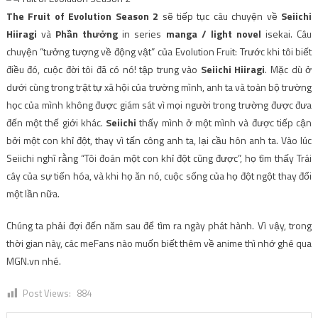
The Fruit of Evolution Season 2
sẽ tiếp tục câu chuyện về
Seiichi
Hiiragi
và
Phần thưởng
in series
manga / light novel
isekai. Câu
chuyện “tưởng tượng về động vật” của Evolution Fruit: Trước khi tôi biết
điều đó, cuộc đời tôi đã có nó! tập trung vào
Seiichi Hiiragi
. Mặc dù ở
dưới cùng trong trật tự xã hội của trường mình, anh ta và toàn bộ trường
học của mình không được giám sát vì mọi người trong trường được đưa
đến một thế giới khác.
Seiichi
thấy mình ở một mình và được tiếp cận
bởi một con khỉ đột, thay vì tấn công anh ta, lại cầu hôn anh ta. Vào lúc
Seiichi nghĩ rằng “Tôi đoán một con khỉ đột cũng được”, họ tìm thấy Trái
cây của sự tiến hóa, và khi họ ăn nó, cuộc sống của họ đột ngột thay đổi
một lần nữa.
Chúng ta phải đợi đến năm sau để tìm ra ngày phát hành. Vì vậy, trong
thời gian này, các meFans nào muốn biết thêm về anime thì nhớ ghé qua
MGN.vn nhé.
Post Views:
884