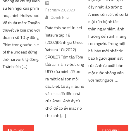
phòng vé chứng kiến ​​
đây nhất, ảo tưởng
sự lên ngôi của phim
February 20, 2023
Anime còn có thể coi là
hoạt hình Hollywood
Quynh Nhu
một căn bệnh tâm
Võ thuật mèo: Truyền
Rate this post Urusei
thần nguy hiểm, ảnh
thuyết về loài chó với
Yatsura tập 18
hưởng đến tính mạng
doanh số 10 tỷ đồng.
(2002)Đánh giá Urusei
con người. Trong một
Phim trong nước Isle
Yatsura 18 (2022)
bài báo mới nhất từ ​​
of the undead đứng
SPOILER Tóm tắt/Tóm
báo Người quan sát
thứ hai với 6 tỷ đồng.
tắt: Lum làm việc trong
của Anh đã xuất bản
Thành tích […]
UFO của mình để tạo
một cuộc phỏng vấn
ra một loại son môi
với một người […]
đặc biệt. Cô ấy mặc nó
vào, sau đó đến nhà
của Ataru. Anh ấy từ
chối để cô ấy mặc nó
cho anh […]
Post
Kim Soo Hyun dự định tung ra một phiên bản đặc biệt của đồng hồ Mido
Đánh giá The Warrior’s Way (Phim That Cowboys Vs Ninjas)