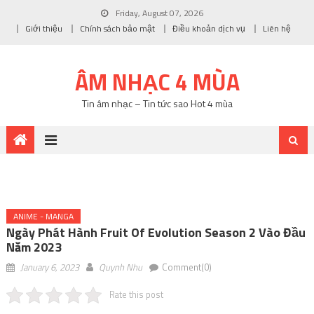
Friday, August 07, 2026
Giới thiệu
Chính sách bảo mật
Điều khoản dịch vụ
Liên hệ
ÂM NHẠC 4 MÙA
Tin âm nhạc – Tin tức sao Hot 4 mùa
ANIME - MANGA
Ngày Phát Hành Fruit Of Evolution Season 2 Vào Đầu
Năm 2023
January 6, 2023
Quynh Nhu
Comment(0)
Rate this post