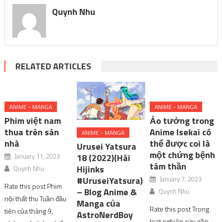
Quynh Nhu
RELATED ARTICLES
ANIME - MANGA
ANIME - MANGA
Phim việt nam
Ảo tưởng trong
thua trên sân
Anime Isekai có
ANIME - MANGA
nhà
thể được coi là
Urusei Yatsura
một chứng bệnh
January 11, 2023
18 (2022)(Hài
tâm thần
Hijinks
Quynh Nhu
January 7, 2023
#UruseiYatsura)
Rate this post Phim
– Blog Anime &
Quynh Nhu
nội thất thu Tuần đầu
Manga của
Rate this post Trong
tiên của tháng 9,
AstroNerdBoy
loạt nghiên cứu gần