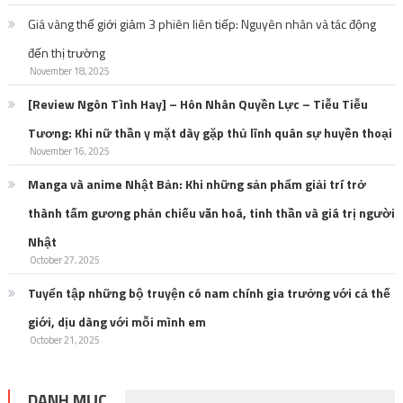
Giá vàng thế giới giảm 3 phiên liên tiếp: Nguyên nhân và tác động
đến thị trường
November 18, 2025
[Review Ngôn Tình Hay] – Hôn Nhân Quyền Lực – Tiễu Tiễu
Tương: Khi nữ thần y mặt dày gặp thủ lĩnh quân sự huyền thoại
November 16, 2025
Manga và anime Nhật Bản: Khi những sản phẩm giải trí trở
thành tấm gương phản chiếu văn hoá, tinh thần và giá trị người
Nhật
October 27, 2025
Tuyển tập những bộ truyện có nam chính gia trưởng với cả thế
giới, dịu dàng với mỗi mình em
October 21, 2025
DANH MỤC