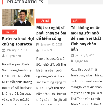
RELATED ARTICLES
GIẢI TRÍ
GIẢI TRÍ
Một số nghệ sĩ
Tôi không muốn
phải chạy xe ôm
mọi người nhớ
GIẢI TRÍ
để kiếm sống
đến mình vì thất
Bước ra khỏi Hội
tình hay chán
chứng Tourette
January 12, 2023
nản
January 7, 2023
Quynh Nhu
January 4, 2023
Quynh Nhu
Rate this post Ở tuổi
Quynh Nhu
Rate this post Đinh
50, nghệ sĩ Tuyết Thu
Rate this post Thái
Viết Tường tạm trú tại
khiến nhiều người
Trinh quay album bằng
Q.10, TP.HCM – Ảnh:
ngưỡng mộ vì nhan
hình thức liveshow để
MI LY Mỗi phút Tường
sắc trẻ trung, rạng rỡ
mang lại cảm xúc chân
tạo ra vô số âm thanh
NSƯT Tuyết Thu sinh
thật cho khán giả Ca sĩ
không thể kiểm soát
năm 1971, thu hút sự
Thái Trinh vừa ra mắt
và co giật cơ mặt liên
chú ý của khán giả với
Trinh Acoustic 3gồm 8