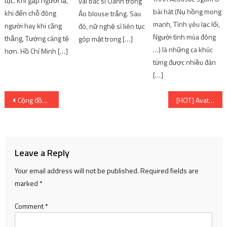
tục. Khi gặp người lạ,
vai bác sĩ Oanh trong
bài hát (Nụ hồng mong
khi đến chỗ đông
Áo blouse trắng. Sau
manh, Tình yêu lạc lối,
người hay khi căng
đó, nữ nghệ sĩ liên tục
Người tình mùa đông
thẳng, Tường càng tệ
góp mặt trong […]
…) là những ca khúc
hơn. Hồ Chí Minh […]
từng được nhiều đàn
[…]
Post
Cộng đồng quốc tế đánh giá khả năng lọt vào Vòng bảng của Saigon Buffalo | SharingFunVN
[HOT] Avatar 1 sẽ chứa những thước phim đặc biệt đầu tiên của Avatar 2 | SharingFunVN
navigation
Leave a Reply
Your email address will not be published.
Required fields are
marked
*
Comment
*