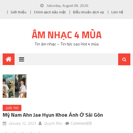
Saturday, August 08, 2026
Giới thiệu
Chính sách bảo mật
Điều khoản dịch vụ
Liên hệ
ÂM NHẠC 4 MÙA
Tin âm nhạc – Tin tức sao Hot 4 mùa
GIẢI TRÍ
Mỹ Nam Ahn Jae Hyun Khoe Ảnh Ở Sài Gòn
January 12, 2023
Quynh Nhu
Comment(0)