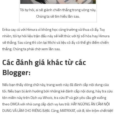
Tôi tự hỏi, ai sẽ giành chiến thắng trong vòng này.
Chúng ta sẽ tìm hiểu lần sau.
Erika cay cú với Himura vì không học cùng trường và thua cô ấy. Tuy
nhiên, tôi tự hỏi liệu trận đấu này sẽ kết thúc với tỷ số hòa hay Himura
sẽ thắng. Sau cùng thì còn lại Michi và liệu cô ấy có thể ghi điểm chiến
thắng. Chúng ta phải chờ xem lần sau.
Các đánh giá khác từ các
Blogger:
Nếu bạn thấy dòng chữ này, trang web này đã đánh cắp nội dung của
tôi. Nếu bạn bị ảnh hưởng bởi những kẻ đánh cắp nội dung, hãy tra cứu
tên miền này trên Dịch vụ Whois, tra cứu IP và gửi yêu cầu gỡ xuống
theo DMCA với nhà cung cấp dịch vụ lưu trữ. HÃY NGỪNG ĂN CẮM NỘI
DUNG VÀ LÀM CHO RIÊNG BẠN. Cũng,
MATRIXAT, cút đi, tên trộm chết tiệt!