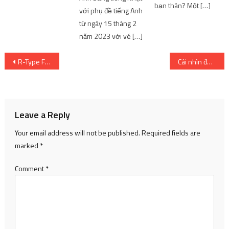
bạn thân? Một […]
năm 2023 với vé […]
Post
R-Type Final 3 Evolved được ấn định phát hành vào tháng 4 năm 2023 trên PlayStation 5
Cái nhìn đầu tiên: Sugar Apple Fairy Tale
navigation
Leave a Reply
Your email address will not be published.
Required fields are
marked
*
Comment
*