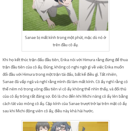
Sanae bị mất kính trong một phút, mặc dù nó ở
trên đầu cô ấy.
Khi họ kết thúc trận đấu đầu tiên, Erika nói với Himura rằng đừng để thua
trận đầu tiên của cô ấy. Đúng, không có nghi ngờ gì về việc Erika muốn
đối đầu với Himura trong một trận tái đấu, bất kể điều gì. Tất nhiên,
Sanae đã vấp ngã và nghĩ rằng mình đã làm mất kính. Cô ấy nghĩ rằng có
thể ném nó trong vòng đầu tiên vì cô ấy không thể nhìn thấy, và đối thủ
của cô ấy trông rất đáng sợ. Đó là cho đến khi Michi nâng cô ấy lên bằng
cách tát vào mông cô ấy. Cặp kính của Sanae trượt trở lại trên mặt cô ấy
sau khi Michi động viên cô ấy, điều này khá hài hước.