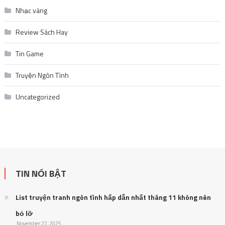
Review Sách Hay
Tin Game
Truyện Ngôn Tình
Uncategorized
TIN NỔI BẬT
List truyện tranh ngôn tình hấp dẫn nhất tháng 11 không nên
bỏ lỡ
November 27, 2025
Giá vàng thế giới giảm 3 phiên liên tiếp: Nguyên nhân và tác động