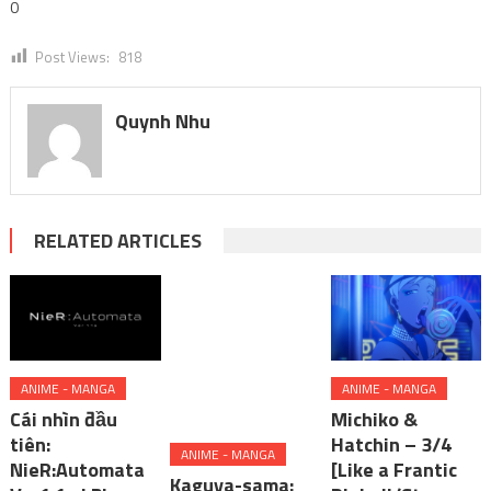
0
Post Views:
818
Quynh Nhu
RELATED ARTICLES
ANIME - MANGA
ANIME - MANGA
ANIME - MANGA
Cái nhìn đầu
Michiko &
Kaguya-sama:
tiên:
Hatchin – 3/4
Love Is War -The
NieR:Automata
[Like a Frantic
First Kiss That