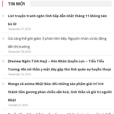
List truyện tranh ngôn tình hấp dẫn nhất tháng 11 không nên
bỏ lỡ
November 27, 2025
Giá vàng thế giới giảm 3 phiên liên tiếp: Nguyên nhân và tác động
đến thị trường
November 18, 2025
[Review Ngôn Tình Hay] – Hôn Nhân Quyền Lực – Tiễu Tiễu
Tương: Khi nữ thần y mặt dày gặp thủ lĩnh quân sự huyền thoại
November 16, 2025
Manga và anime Nhật Bản: Khi những sản phẩm giải trí trở
thành tấm gương phản chiếu văn hoá, tinh thần và giá trị người
Nhật
October 27, 2025
Tuyển tập những bộ truyện có nam chính gia trưởng với cả thế
giới, dịu dàng với mỗi mình em