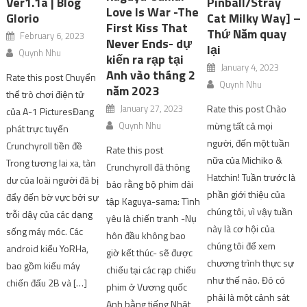
Ver1.1a | Blog
Pinball/Stray
Never Ends- dự
Glorio
Cat Milky Way] –
kiến ​​ra rạp tại
Thứ Năm quay
February 6, 2023
Anh vào tháng 2
lại
năm 2023
Quynh Nhu
January 4, 2023
January 27, 2023
Rate this post Chuyển
Quynh Nhu
Quynh Nhu
thể trò chơi điện tử
Rate this post Chào
của A-1 PicturesĐang
Rate this post
mừng tất cả mọi
phát trực tuyến
Crunchyroll đã thông
người, đến một tuần
Crunchyroll tiền đề
báo rằng bộ phim dài
nữa của Michiko &
Trong tương lai xa, tàn
tập Kaguya-sama: Tình
Hatchin! Tuần trước là
dư của loài người đã bị
yêu là chiến tranh -Nụ
phần giới thiệu của
đẩy đến bờ vực bởi sự
hôn đầu không bao
chúng tôi, vì vậy tuần
trỗi dậy của các dạng
giờ kết thúc- sẽ được
này là cơ hội của
sống máy móc. Các
chiếu tại các rạp chiếu
chúng tôi để xem
android kiểu YoRHa,
phim ở Vương quốc
chương trình thực sự
bao gồm kiểu máy
Anh bằng tiếng Nhật
như thế nào. Đó có
chiến đấu 2B và […]
với phụ đề tiếng Anh
phải là một cảnh sát
từ ngày 15 tháng 2