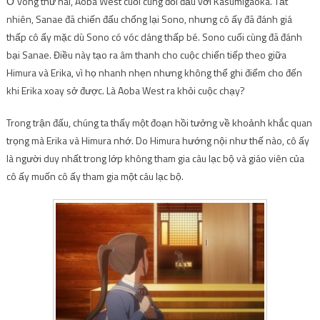
Ở vòng thứ hai, Aoba West cuối cùng đối đầu với Kasumigaoka. Tất
nhiên, Sanae đã chiến đấu chống lại Sono, nhưng cô ấy đã đánh giá
thấp cô ấy mặc dù Sono có vóc dáng thấp bé. Sono cuối cùng đã đánh
bại Sanae. Điều này tạo ra âm thanh cho cuộc chiến tiếp theo giữa
Himura và Erika, vì họ nhanh nhẹn nhưng không thể ghi điểm cho đến
khi Erika xoay sở được. Là Aoba West ra khỏi cuộc chạy?
Trong trận đấu, chúng ta thấy một đoạn hồi tưởng về khoảnh khắc quan
trọng mà Erika và Himura nhớ. Do Himura hướng nội như thế nào, cô ấy
là người duy nhất trong lớp không tham gia câu lạc bộ và giáo viên của
cô ấy muốn cô ấy tham gia một câu lạc bộ.