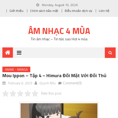
Monday, August 10, 2026
Giới thiệu
Chính sách bảo mật
Điều khoản dịch vụ
Liên hệ
ÂM NHẠC 4 MÙA
Tin âm nhạc – Tin tức sao Hot 4 mùa
ANIME - MANGA
Mou Ippon – Tập 4 – Himura Đối Mặt Với Đối Thủ
February 6, 2023
Quynh Nhu
Comment(0)
Rate this post