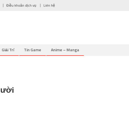
Điều khoản dịch vụ
Liên hệ
Giải Trí
Tin Game
Anime – Manga
Cười