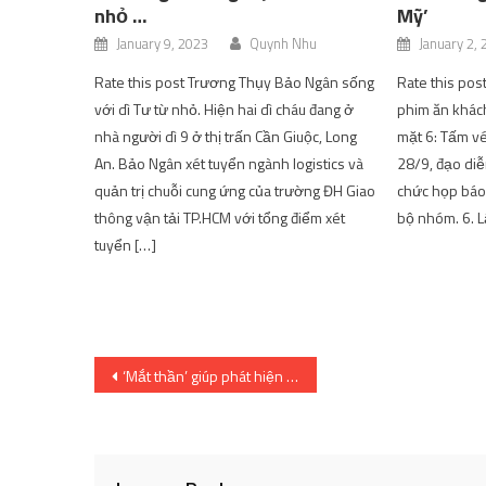
nhỏ …
Mỹ’
January 9, 2023
Quynh Nhu
January 2,
Rate this post Trương Thụy Bảo Ngân sống
Rate this post
với dì Tư từ nhỏ. Hiện hai dì cháu đang ở
phim ăn khách
nhà người dì 9 ở thị trấn Cần Giuộc, Long
mặt 6: Tấm vé
An. Bảo Ngân xét tuyển ngành logistics và
28/9, đạo diễ
quản trị chuỗi cung ứng của trường ĐH Giao
chức họp báo 
thông vận tải TP.HCM với tổng điểm xét
bộ nhóm. 6. L
tuyển […]
Post
‘Mắt thần’ giúp phát hiện sớm ung thư
navigation