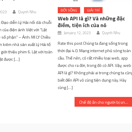
ĐỜI SỐNG
GIẢI TRÍ
 2023
Quynh Nhu
Web API là gì? Và những đặc
 Đạo diễn Lý Hải nối dài chuỗi
điểm, tiện ích của nó
 của điện ảnh Việt với “Lật
January 12, 2023
Quynh Nhu
 số phận” – Ảnh: MI LY Chiều
Rate this post Chúng ta đang sống trong
n kiêm nhà sản xuất Lý Hải tổ
thời đại 4.0. Mạng internet phủ sóng toàn
giới thiệu phim 6. Lật với toàn
cầu. Thế nên, có rất nhiều loại web, app
ật được […]
được cho ra đời, trong đó có API. Vậy, web
API là gì? Không phải ai trong chúng ta cũn
biết đến API vô cùng tiện dụng này. Hãy
cùng […]
Chế độ ăn cho người bị ung thư máu