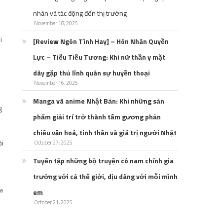
nhân và tác động đến thị trường
November 18, 2025
i
[Review Ngôn Tình Hay] – Hôn Nhân Quyền
Lực – Tiễu Tiễu Tương: Khi nữ thần y mặt
dày gặp thủ lĩnh quân sự huyền thoại
November 16, 2025
Manga và anime Nhật Bản: Khi những sản
g
phẩm giải trí trở thành tấm gương phản
chiếu văn hoá, tinh thần và giá trị người Nhật
ôi
October 27, 2025
Tuyển tập những bộ truyện có nam chính gia
trưởng với cả thế giới, dịu dàng với mỗi mình
ựa
em
October 21, 2025