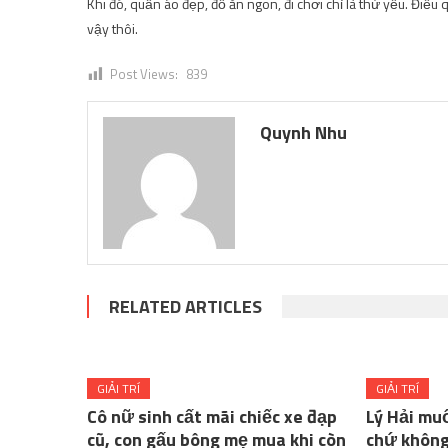
Khi đó, quần áo đẹp, đồ ăn ngon, đi chơi chỉ là thứ yếu. Điều
vậy thôi.
Post Views:
839
Quynh Nhu
RELATED ARTICLES
GIẢI TRÍ
GIẢI TRÍ
Cô nữ sinh cất mãi chiếc xe đạp
Lý Hải mu
cũ, con gấu bông mẹ mua khi còn
chứ không 