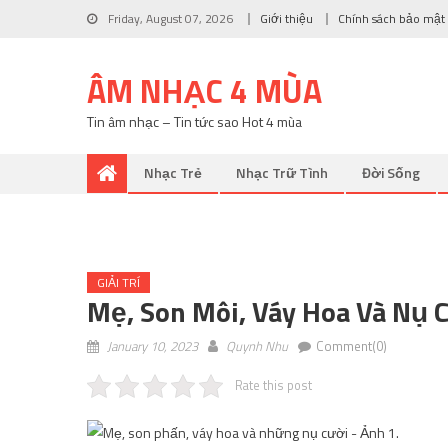
Friday, August 07, 2026
Giới thiệu
Chính sách bảo mật
ÂM NHẠC 4 MÙA
Tin âm nhạc – Tin tức sao Hot 4 mùa
Nhạc Trẻ
Nhạc Trữ Tình
Đời Sống
GIẢI TRÍ
Mẹ, Son Môi, Váy Hoa Và Nụ 
January 10, 2023
Quynh Nhu
Comment(0)
Rate this post