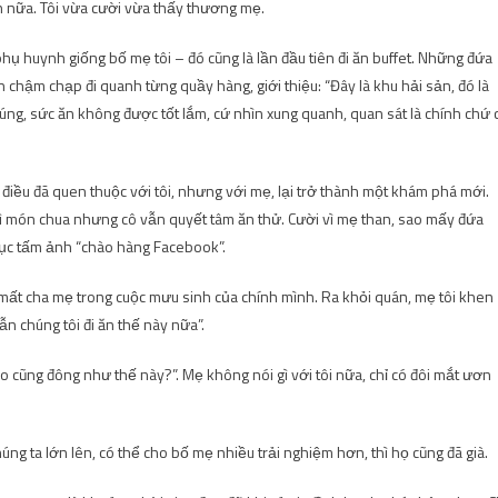
ần nữa. Tôi vừa cười vừa thấy thương mẹ.
phụ huynh giống bố mẹ tôi – đó cũng là lần đầu tiên đi ăn buffet. Những đứa
 chậm chạp đi quanh từng quầy hàng, giới thiệu: “Đây là khu hải sản, đó là
úng, sức ăn không được tốt lắm, cứ nhìn xung quanh, quan sát là chính chứ 
g điều đã quen thuộc với tôi, nhưng với mẹ, lại trở thành một khám phá mới.
vì món chua nhưng cô vẫn quyết tâm ăn thử. Cười vì mẹ than, sao mấy đứa
hục tấm ảnh “chào hàng Facebook”.
n mất cha mẹ trong cuộc mưu sinh của chính mình. Ra khỏi quán, mẹ tôi khen
n chúng tôi đi ăn thế này nữa”.
ào cũng đông như thế này?”. Mẹ không nói gì với tôi nữa, chỉ có đôi mắt ươn
húng ta lớn lên, có thể cho bố mẹ nhiều trải nghiệm hơn, thì họ cũng đã già.