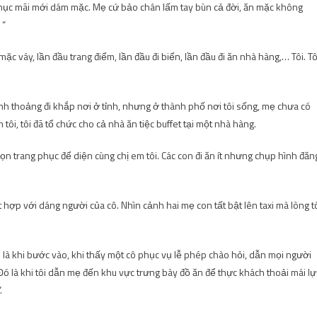
 phục mãi mới dám mặc. Mẹ cứ bảo chân lấm tay bùn cả đời, ăn mặc không
 “
c váy, lần đầu trang điểm, lần đầu đi biển, lần đầu đi ăn nhà hàng,… Tôi. Tô
nh thoảng đi khắp nơi ở tỉnh, nhưng ở thành phố nơi tôi sống, mẹ chưa có
tôi, tôi đã tổ chức cho cả nhà ăn tiệc buffet tại một nhà hàng.
chọn trang phục để diện cùng chị em tôi. Các con đi ăn ít nhưng chụp hình đăn
t hợp với dáng người của cô. Nhìn cảnh hai mẹ con tất bật lên taxi mà lòng t
ó là khi bước vào, khi thấy một cô phục vụ lễ phép chào hỏi, dẫn mọi người
Đó là khi tôi dẫn mẹ đến khu vực trưng bày đồ ăn để thực khách thoải mái l
.