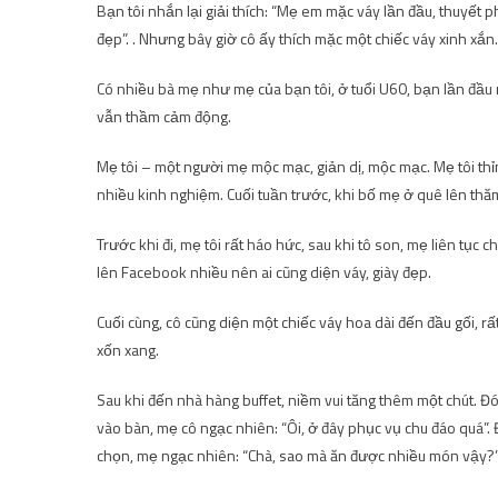
Bạn tôi nhắn lại giải thích: “Mẹ em mặc váy lần đầu, thuyết
đẹp”. . Nhưng bây giờ cô ấy thích mặc một chiếc váy xinh xắn.
Có nhiều bà mẹ như mẹ của bạn tôi, ở tuổi U60, bạn lần đầu mặ
vẫn thầm cảm động.
Mẹ tôi – một người mẹ mộc mạc, giản dị, mộc mạc. Mẹ tôi thỉ
nhiều kinh nghiệm. Cuối tuần trước, khi bố mẹ ở quê lên thăm 
Trước khi đi, mẹ tôi rất háo hức, sau khi tô son, mẹ liên tục 
lên Facebook nhiều nên ai cũng diện váy, giày đẹp.
Cuối cùng, cô cũng diện một chiếc váy hoa dài đến đầu gối, rấ
xốn xang.
Sau khi đến nhà hàng buffet, niềm vui tăng thêm một chút. Đ
vào bàn, mẹ cô ngạc nhiên: “Ôi, ở đây phục vụ chu đáo quá”. 
chọn, mẹ ngạc nhiên: “Chà, sao mà ăn được nhiều món vậy?”