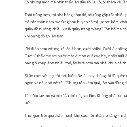
Có những món mẹ nhìn thấy lần đầu rồi lại “ồ, ồ” thêm vài l
Thật trùng hợp, tại nhà hàng hôm đó, tôi cũng gặp rất nhiều 
trẻ cẩn thận nắm tay từng phụ huynh có thị lực hơi kém, chân
quầy đồ nướng, chiều kia là quầy tráng miệng”. Còn bố mẹ ch
khi bưng đồ ăn lên bàn.
Khi đi ăn cơm với mẹ, tôi ăn ít hơn, cười nhiều. Cười vì nhữn
Cười vì thấy mẹ rơi nước mắt vì món quá cay, hay nhăn mũi 
bây giờ chụp ảnh nhiều thế, ăn bữa cơm mà phải chụp cả c
Đi ăn cơm với mẹ, tôi mới biết bấy lâu nay chúng tôi đã quê
ngon và nói nhỏ với tôi: “Nhưng tốn kém quá, lần sau đừng dẫ
Tôi nắm tay mẹ và nói: “Ăn thế này vui lắm. Không phải lúc n
ướt.
Thời gian trôi qua thật nhanh làm sao. Tôi nhận ra rằng khi c