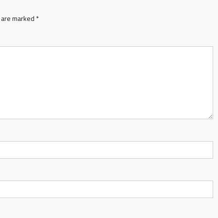
s are marked
*