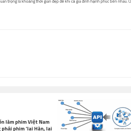
 quan trọng là khoảng thời gian đẹp đẽ khi cả gia đình hạnh phúc bên nhau. C
ốn làm phim Việt Nam
phải phim ‘lai Hàn, lai