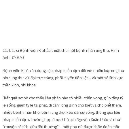
Các bác sĩ Bệnh viện K phẫu thuật cho một bệnh nhân ung thư. Hình
ảnh:
Thái hà
Bệnh viện K còn áp dụng liệu pháp miễn dịch đối với nhiều loại ung thư
như ung thư vú, đại trực tràng, phổi, tuyến tiền liệt… và một số lĩnh vực
thần kinh, nhi khoa.
“Kết quả sơ bộ cho thấy liệu pháp này có nhiều triển vọng, giúp tăng tỷ
lệ sống, giảm tỷ lệ tái phát, di căn”, ông Bình cho biết và cho biết thêm,
nhiều bệnh nhân khỏi bệnh ung thư, kéo dài sự sống. thông qua liệu
pháp miễn dịch. Trường hợp được Chủ tịch Nguyễn Xuân Phúc ví như
“chuyện cổ tích giữa đời thường” – một phụ nữ được chẩn đoán mắc