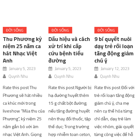
ĐỜI SỐNG
ĐỜI SỐNG
ĐỜI SỐNG
Thu Phương kỷ
Dấu hiệu và cách
9 bí quyết nuôi
niệm 25 năm ca
xử trí khi cấp
dạy trẻ rối loạn
hát Nhạc Việt
cứu bệnh tiểu
tăng động giảm
Anh
đường
chú ý
January 5, 2023
January 5, 2023
January 12, 2023
Quynh Nhu
Quynh Nhu
Quynh Nhu
Rate this post Thu
Rate this post Người bị
Rate this post Đối với
Phương sẽ hát nhiều
hạ đường huyết thêm
trẻ rối loạn tăng động
ca khúc mới trong
15 g chất bột đường;
giảm chú ý, cha mẹ
liveshow “Mùa thu của
nếu tăng đường huyết
nên cụ thể hóa từng
Phương”, kỷ niệm 25
nên thay đổi thuốc, tập
chỉ dẫn, dạy trẻ làm
năm gắn bó với âm
thể dục; Trong trường
việc nhóm, giải quyết
nhạc Việt Anh. Giọng
hợp nhiễm toan ceton,
từng công việc để hỗ