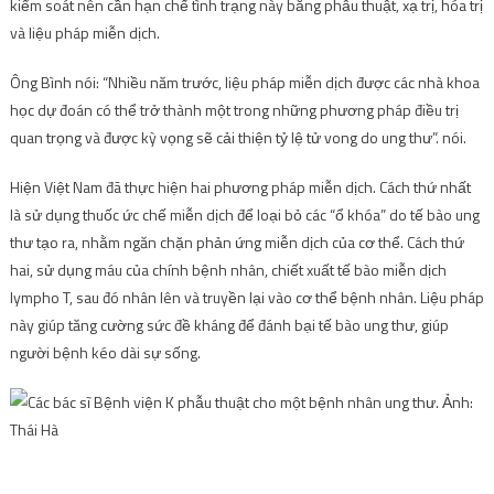
kiểm soát nên cần hạn chế tình trạng này bằng phẫu thuật, xạ trị, hóa trị
và liệu pháp miễn dịch.
Ông Bình nói: “Nhiều năm trước, liệu pháp miễn dịch được các nhà khoa
học dự đoán có thể trở thành một trong những phương pháp điều trị
quan trọng và được kỳ vọng sẽ cải thiện tỷ lệ tử vong do ung thư”. nói.
Hiện Việt Nam đã thực hiện hai phương pháp miễn dịch. Cách thứ nhất
là sử dụng thuốc ức chế miễn dịch để loại bỏ các “ổ khóa” do tế bào ung
thư tạo ra, nhằm ngăn chặn phản ứng miễn dịch của cơ thể. Cách thứ
hai, sử dụng máu của chính bệnh nhân, chiết xuất tế bào miễn dịch
lympho T, sau đó nhân lên và truyền lại vào cơ thể bệnh nhân. Liệu pháp
này giúp tăng cường sức đề kháng để đánh bại tế bào ung thư, giúp
người bệnh kéo dài sự sống.