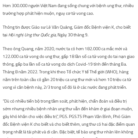
Hơn 300.000 người Việt Nam đang sống chung với bệnh ung thư, nhiều
trường hợp phát hiện muộn, nguy cơ tử vong cao.
Thông tin được Giáo sư Lê Văn Quảng, Giám đốc Bệnh viện K, cho biết
tại
Hội nghị Ung thư Quốc gia,
Ngày 30 tháng 9.
Theo ông Quang, năm 2020, nước ta có hơn 182.000 ca mắc mới và
122.000 ca tử vong do ung thư, gấp 18 lần số ca tử vong do tai nạn giao
thông, gấp ba lần số ca tử vong do dịch Covid-19 tính đến tháng Ba.
Tháng 8 năm 2022. Trong khi theo Tổ chức Y tế Thế giới (WHO), hàng
năm trên toàn cầu có gần 20 triệu ca ung thư mới và hơn 10 triệu ca tử
vong vì căn bệnh này, 2/3 trong số đó là ở các nước đang phát triển.
“Dù có nhiều tiến bộ trong tầm soát, phát hiện, chẩn đoán và điều trị
sớm nhưng nhiều bệnh nhân ung thư vẫn đến khám ở giai đoạn muộn,
gây khó khăn cho việc điều trị”, PGS. PGS.TS Phạm Văn Bình, Phó Giám
đốc Bệnh viện K cho biết và cho biết thêm, ung thư có hai đặc điểm quan
trọng nhất là tái phát và di căn. Đặc biệt, tế bào ung thư nhân lên không