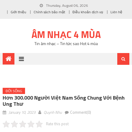
Thursday, August 06, 2026
Giới thiệu
Chính sách bảo mật
Điều khoản dịch vụ
Liên hệ
ÂM NHẠC 4 MÙA
Tin âm nhạc – Tin tức sao Hot 4 mùa
ĐỜI SỐNG
Hơn 300.000 Người Việt Nam Sống Chung Với Bệnh
Ung Thư
January 10, 2023
Quynh Nhu
Comment(0)
Rate this post