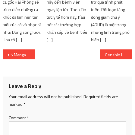
ca gốc Hải Phòng sẽ
hãy đến bệnh viện
trợ quá trình phát
trình diễn những ca
ngay lập tức. Theo Tin
triển. Rối loạn tăng
khúc đã làm nên tên
tức y tế hôm nay, hầu
động giảm chú ý
tuổi của cô và nhạc sĩ
hết các trường hợp
(ADHD) là một trong
như: Dòng sông lười,
khẩn cấp về bệnh tiểu
những tình trạng phổ
Hoa có […]
[…]
biến […]
Post
5 Manga có Anime vào năm 2023
Genshin Impact: Nguyên liệu, Tài năng và Kỹ năng của Candace | SharingFunVN
navigation
Leave a Reply
Your email address will not be published.
Required fields are
marked
*
Comment
*