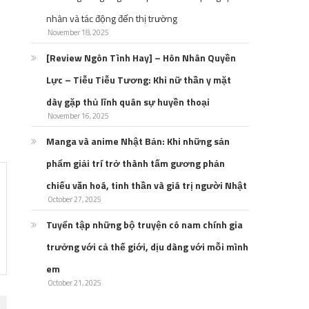
nhân và tác động đến thị trường
November 18, 2025
[Review Ngôn Tình Hay] – Hôn Nhân Quyền
Lực – Tiễu Tiễu Tương: Khi nữ thần y mặt
dày gặp thủ lĩnh quân sự huyền thoại
November 16, 2025
Manga và anime Nhật Bản: Khi những sản
phẩm giải trí trở thành tấm gương phản
chiếu văn hoá, tinh thần và giá trị người Nhật
October 27, 2025
Tuyển tập những bộ truyện có nam chính gia
trưởng với cả thế giới, dịu dàng với mỗi mình
em
October 21, 2025