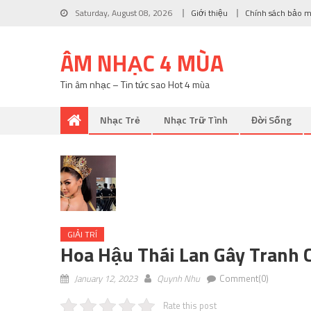
Saturday, August 08, 2026
Giới thiệu
Chính sách bảo 
ÂM NHẠC 4 MÙA
Tin âm nhạc – Tin tức sao Hot 4 mùa
Nhạc Trẻ
Nhạc Trữ Tình
Đời Sống
GIẢI TRÍ
Hoa Hậu Thái Lan Gây Tranh C
January 12, 2023
Quynh Nhu
Comment(0)
Rate this post