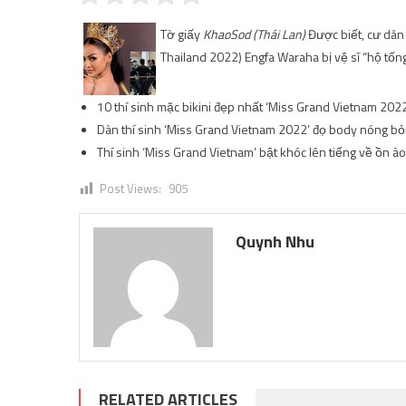
Tờ giấy
KhaoSod (Thái Lan)
Được biết, cư dân
Thailand 2022) Engfa Waraha bị vệ sĩ “hộ tốn
10 thí sinh mặc bikini đẹp nhất ‘Miss Grand Vietnam 2022
Dàn thí sinh ‘Miss Grand Vietnam 2022’ đọ body nóng bỏn
Thí sinh ‘Miss Grand Vietnam’ bật khóc lên tiếng về ồn ào
Post Views:
905
Quynh Nhu
RELATED ARTICLES