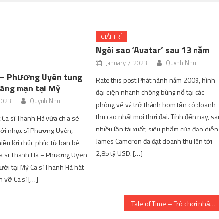
GIẢI TRÍ
Ngôi sao ‘Avatar’ sau 13 năm
January 7, 2023
Quynh Nhu
 – Phương Uyên tung
Rate this post Phát hành năm 2009, hình
lãng mạn tại Mỹ
đại diện nhanh chóng bùng nổ tại các
 2023
Quynh Nhu
phòng vé và trở thành bom tấn có doanh
thu cao nhất mọi thời đại. Tính đến nay, sa
t Ca sĩ Thanh Hà vừa chia sẻ
nhiều lần tái xuất, siêu phẩm của đạo diễn
với nhạc sĩ Phương Uyên,
James Cameron đã đạt doanh thu lên tới
ều lời chúc phúc từ bạn bè
2,85 tỷ USD. […]
 Ca sĩ Thanh Hà – Phương Uyên
ưới tại Mỹ Ca sĩ Thanh Hà hát
n vỡ Ca sĩ […]
Tale of Time – Trò chơi nhập vai Roguelike với các yếu tố DnD