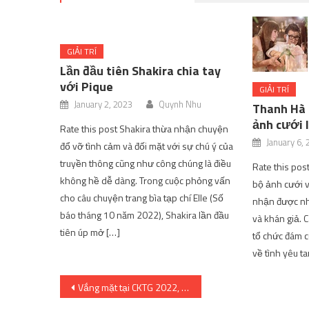
GIẢI TRÍ
Lần đầu tiên Shakira chia tay
với Pique
GIẢI TRÍ
January 2, 2023
Quynh Nhu
Thanh Hà
ảnh cưới 
Rate this post Shakira thừa nhận chuyện
January 6,
đổ vỡ tình cảm và đối mặt với sự chú ý của
truyền thông cũng như công chúng là điều
Rate this pos
không hề dễ dàng. Trong cuộc phỏng vấn
bộ ảnh cưới 
cho câu chuyện trang bìa tạp chí Elle (Số
nhận được nhi
báo tháng 10 năm 2022), Shakira lần đầu
và khán giả.
tiên úp mở […]
tổ chức đám c
về tình yêu ta
Post
Vắng mặt tại CKTG 2022, Doinb tự tổ chức giải đấu LBL lọt top 1 hot search Weibo – Kênh Game VN