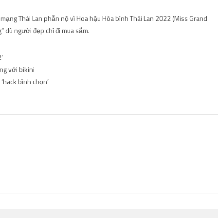
 mạng Thái Lan phẫn nộ vì Hoa hậu Hòa bình Thái Lan 2022 (Miss Grand
g” dù người đẹp chỉ đi mua sắm.
’
g với bikini
 ‘hack bình chọn’