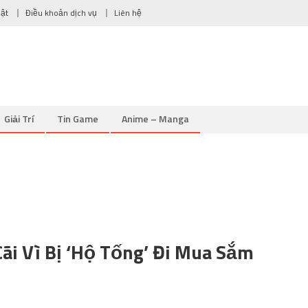
mật
Điều khoản dịch vụ
Liên hệ
Giải Trí
Tin Game
Anime – Manga
ãi Vì Bị ‘hộ Tống’ Đi Mua Sắm