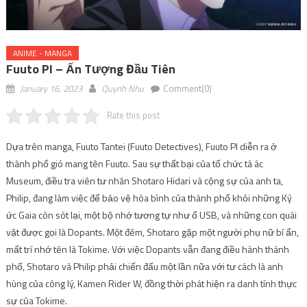
ANIME - MANGA
Fuuto PI – Ấn Tượng Đầu Tiên
January 16, 2023
Quynh Nhu
Comment(0)
Rate this post
Dựa trên manga, Fuuto Tantei (Fuuto Detectives), Fuuto PI diễn ra ở
thành phố gió mang tên Fuuto. Sau sự thất bại của tổ chức tà ác
Museum, điều tra viên tư nhân Shotaro Hidari và cộng sự của anh ta,
Philip, đang làm việc để bảo vệ hòa bình của thành phố khỏi những Ký
ức Gaia còn sót lại, một bộ nhớ tương tự như ổ USB, và những con quái
vật được gọi là Dopants. Một đêm, Shotaro gặp một người phụ nữ bí ẩn,
mất trí nhớ tên là Tokime. Với việc Dopants vẫn đang điều hành thành
phố, Shotaro và Philip phải chiến đấu một lần nữa với tư cách là anh
hùng của công lý, Kamen Rider W, đồng thời phát hiện ra danh tính thực
sự của Tokime.