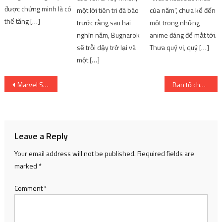
được chứng minh là có
một lời tiên tri đã báo
của năm”, chưa kể đến
thể tăng […]
trước rằng sau hai
một trong những
nghìn năm, Bugnarok
anime đáng để mắt tới.
sẽ trỗi dậy trở lại và
Thưa quý vị, quý […]
một […]
Post
Marvel Snap công bố ngày phát hành tháng 10 | SharingFunVN – Game offline / Game PC
Ban tổ chức Đường lên đỉnh Olympia lên tiếng về việc tranh cãi hai câu hỏi lịch sử
navigation
Leave a Reply
Your email address will not be published.
Required fields are
marked
*
Comment
*