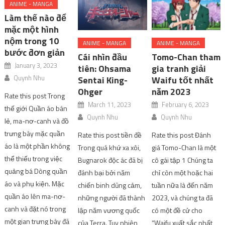
ANIME - MANGA
Làm thế nào để
mặc một hình
nộm trong 10
ANIME - MANGA
ANIME - MANGA
bước đơn giản
Cái nhìn đầu
Tomo-Chan tham
January 3, 2023
tiên: Ohsama
gia tranh giải
Quynh Nhu
Sentai King-
Waifu tốt nhất
Ohger
năm 2023
Rate this post Trong
March 11, 2023
February 6, 2023
thế giới Quần áo bán
Quynh Nhu
Quynh Nhu
lẻ, ma-nơ-canh và đồ
trưng bày mặc quần
Rate this post tiền đề
Rate this post Đánh
áo là một phần không
Trong quá khứ xa xôi,
giá Tomo-Chan là một
thể thiếu trong việc
Bugnarok độc ác đã bị
cô gái tập 1 Chúng ta
quảng bá Dòng quần
đánh bại bởi năm
chỉ còn một hoặc hai
áo và phụ kiện. Mặc
chiến binh dũng cảm,
tuần nữa là đến năm
quần áo lên ma-nơ-
những người đã thành
2023, và chúng ta đã
canh và đặt nó trong
lập năm vương quốc
có một đề cử cho
một gian trưng bày đã
của Terra. Tuy nhiên,
“Waifu xuất sắc nhất