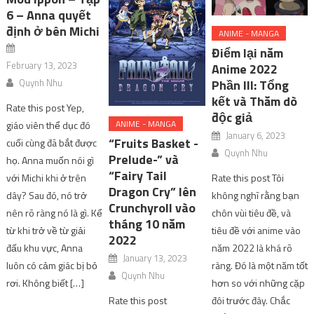
6 – Anna quyết
định ở bên Michi
ANIME - MANGA
Điểm lại năm
February 13, 2023
Anime 2022
Quynh Nhu
Phần III: Tổng
kết và Thăm dò
Rate this post Yep,
độc giả
ANIME - MANGA
giáo viên thể dục đó
January 6, 2023
“Fruits Basket -
cuối cùng đã bắt được
Quynh Nhu
Prelude-” và
họ. Anna muốn nói gì
“Fairy Tail
với Michi khi ở trên
Rate this post Tôi
Dragon Cry” lên
dây? Sau đó, nó trở
không nghĩ rằng bạn
Crunchyroll vào
nên rõ ràng nó là gì. Kể
chôn vùi tiêu đề, và
tháng 10 năm
từ khi trở về từ giải
tiêu đề với anime vào
2022
đấu khu vực, Anna
năm 2022 là khá rõ
January 13, 2023
luôn có cảm giác bị bỏ
ràng. Đó là một năm tốt
Quynh Nhu
rơi. Không biết […]
hơn so với những cặp
Rate this post
đôi trước đây. Chắc