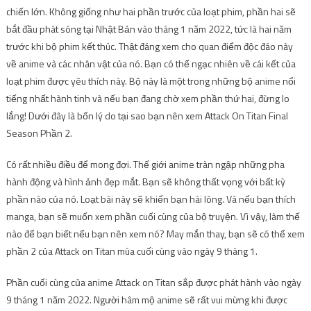
chiến lớn. Không giống như hai phần trước của loạt phim, phần hai sẽ
bắt đầu phát sóng tại Nhật Bản vào tháng 1 năm 2022, tức là hai năm
trước khi bộ phim kết thúc. Thật đáng xem cho quan điểm độc đáo này
về anime và các nhân vật của nó. Bạn có thể ngạc nhiên về cái kết của
loạt phim được yêu thích này. Bộ này là một trong những bộ anime nổi
tiếng nhất hành tinh và nếu bạn đang chờ xem phần thứ hai, đừng lo
lắng! Dưới đây là bốn lý do tại sao bạn nên xem Attack On Titan Final
Season Phần 2.
Có rất nhiều điều để mong đợi. Thế giới anime tràn ngập những pha
hành động và hình ảnh đẹp mắt. Bạn sẽ không thất vọng với bất kỳ
phần nào của nó. Loạt bài này sẽ khiến bạn hài lòng. Và nếu bạn thích
manga, bạn sẽ muốn xem phần cuối cùng của bộ truyện. Vì vậy, làm thế
nào để bạn biết nếu bạn nên xem nó? May mắn thay, bạn sẽ có thể xem
phần 2 của Attack on Titan mùa cuối cùng vào ngày 9 tháng 1.
Phần cuối cùng của anime Attack on Titan sắp được phát hành vào ngày
9 tháng 1 năm 2022. Người hâm mộ anime sẽ rất vui mừng khi được