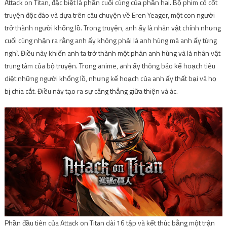
Attack on Titan, đặc biệt là phần cuối cùng của phần hai. Bộ phim có cốt
truyện độc đáo và dựa trên câu chuyện về Eren Yeager, một con người
trở thành người khổng lồ. Trong truyện, anh ấy là nhân vật chính nhưng
cuối cùng nhận ra rằng anh ấy không phải là anh hùng mà anh ấy từng
nghĩ. Điều này khiến anh ta trở thành một phản anh hùng và là nhân vật
trung tâm của bộ truyện. Trong anime, anh ấy thông báo kế hoạch tiêu
diệt những người khổng lồ, nhưng kế hoạch của anh ấy thất bại và họ
bị chia cắt. Điều này tạo ra sự căng thẳng giữa thiện và ác.
Phần đầu tiên của Attack on Titan dài 16 tập và kết thúc bằng một trận