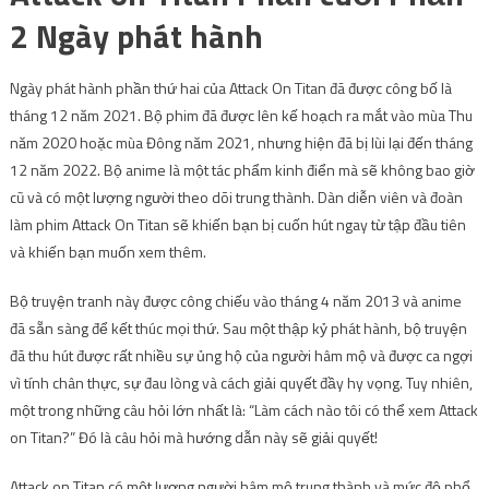
2 Ngày phát hành
Ngày phát hành phần thứ hai của Attack On Titan đã được công bố là
tháng 12 năm 2021. Bộ phim đã được lên kế hoạch ra mắt vào mùa Thu
năm 2020 hoặc mùa Đông năm 2021, nhưng hiện đã bị lùi lại đến tháng
12 năm 2022. Bộ anime là một tác phẩm kinh điển mà sẽ không bao giờ
cũ và có một lượng người theo dõi trung thành. Dàn diễn viên và đoàn
làm phim Attack On Titan sẽ khiến bạn bị cuốn hút ngay từ tập đầu tiên
và khiến bạn muốn xem thêm.
Bộ truyện tranh này được công chiếu vào tháng 4 năm 2013 và anime
đã sẵn sàng để kết thúc mọi thứ. Sau một thập kỷ phát hành, bộ truyện
đã thu hút được rất nhiều sự ủng hộ của người hâm mộ và được ca ngợi
vì tính chân thực, sự đau lòng và cách giải quyết đầy hy vọng. Tuy nhiên,
một trong những câu hỏi lớn nhất là: “Làm cách nào tôi có thể xem Attack
on Titan?” Đó là câu hỏi mà hướng dẫn này sẽ giải quyết!
Attack on Titan có một lượng người hâm mộ trung thành và mức độ phổ