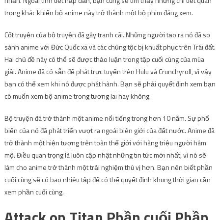
nhẫn. Ngoài tình tiết hấp dẫn, bạn cũng sẽ tìm thấy những chi tiết quan
trọng khác khiến bộ anime này trở thành một bộ phim đáng xem.
Cốt truyện của bộ truyện đã gây tranh cãi. Những người tạo ra nó đã so
sánh anime với Đức Quốc xã và các chủng tộc bị khuất phục trên Trái đất.
Hai chủ đề này có thể sẽ được thảo luận trong tập cuối cùng của mùa
giải. Anime đã có sẵn để phát trực tuyến trên Hulu và Crunchyroll, vì vậy
bạn có thể xem khi nó được phát hành. Bạn sẽ phải quyết định xem bạn
có muốn xem bộ anime trong tương lai hay không.
Bộ truyện đã trở thành một anime nổi tiếng trong hơn 10 năm. Sự phổ
biến của nó đã phát triển vượt ra ngoài biên giới của đất nước. Anime đã
trở thành một hiện tượng trên toàn thế giới với hàng triệu người hâm
mộ. Điều quan trọng là luôn cập nhật những tin tức mới nhất, vì nó sẽ
làm cho anime trở thành một trải nghiệm thú vị hơn. Bạn nên biết phần
cuối cùng sẽ có bao nhiêu tập để có thể quyết định khung thời gian cần
xem phần cuối cùng.
Attack on Titan Phần cuối Phần