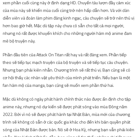
xem phần cuối cùng này ở định dạng HD. Chuyến tàu lượn đầy cảm xúc
của mùa này sẽ khiến mùa cuối cùng trở nên hấp dẫn hơn. Và với dàn
diễn viên và đoàn làm phim đáng kinh ngạc, câu chuyện sẽ trở nên thú vị
hơn bao giờ hết. Mặc dù tập này chưa có sẵn cho tất cả mọi người,
nhưng nó rất được khuyến khích cho những người hâm mộ anime đam
mê bộ truyện này.
Phần đầu tiên của Attack On Titan rất hay và rất đáng xem. Phần tiếp
theo sẽ tiếp tục mạch truyện của bộ truyện và sẽ tiếp tục câu chuyện.
Nhưng bạn phải kiên nhẫn. Chương trình sẽ rất thú vị. Bạn cũng sẽ có
cơ hội thấy các nhân vật yêu thích của mình phát triển. Nếu bạn là một
fan hâm mộ của manga, bạn cũng sẽ muốn xem phần thứ hai.
Mặc dù không có ngày phát hành chính thức nào được ấn định cho tập
anime này, nhưng nó dự kiến ​​sẽ được phát sóng vào mùa Đông năm
2022. Bởi vì nó sẽ được phát hành tại Nhật Bản, mùa mới của chương
trình sẽ không có sẵn ở các quốc gia khác cho đến khi bản quyền phát
sóng của Nhật Bản được bán. Nó sẽ ở Hoa Kỳ, nhưng bạn vẫn phải kiên