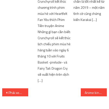
Crunchyroll kết thúc
chắn là tốt nhất kể từ
chương trình phim
năm 2019 – một năm
mùa hè với Heartfelt
tình cờ cũng chứng
Fan Yêu thích Phim
kiến Karakai […]
Tiền truyện Anime
Những gì bạn cần biết:
Crunchyroll sẽ kết thúc
lịch chiếu phim mùa hè
hàng tuần vào ngày 6
tháng 10 với Fruits
Basket -prelude- và
Fairy Tail: Dragon Cry
sẽ xuất hiện trên dịch
[…]
Post
Phải xem phim hoạt hình kinh điển dựa trên văn học
Anime kinh dị được đề xuất: Boogiepop wa Warawanai (Boogiepop Phantom)
navigation