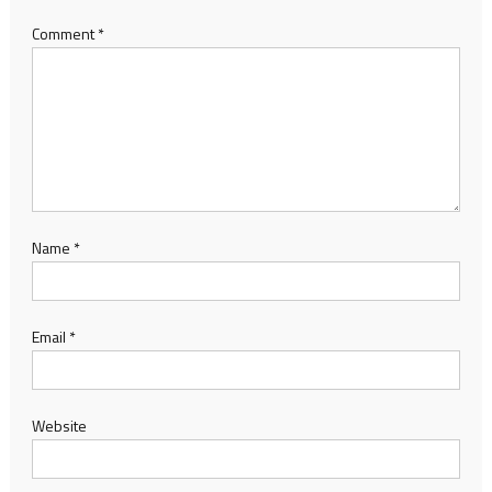
Comment
*
Name
*
Email
*
Website