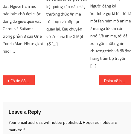
Người đăng ký
đợi. Người hâm mộ
kỳ quảng cáo nào Hãy
YouTube gọi là tôi. Tôi là
háo hức chờ đợi cuộc
thưởng thức Anime
một fan hâm mộ anime
đụng độ giữa quái vật
của bạn và tiếp tục
/ manga từ khi còn
Garou và Saitama
quay lại. Câu chuyện
nhỏ. Về anime, tôi đã
trong phần 3 của One
về Zestiria the X Một
xem gần một nghìn
Punch Man. Nhưng khi
số […]
chương trình và đã đọc
nào […]
hàng trăm bộ truyện
[…]
Post
Có tin đồn rằng A-1 Pictures sẽ chuyển thể anime Solo Leveling
Phim về bạo lực gia đình đoạt giải Cánh diều
navigation
Leave a Reply
Your email address will not be published.
Required fields are
marked
*