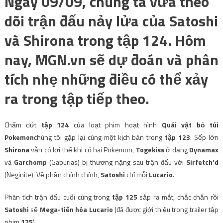
Ngày 09/09, chúng ta vừa theo
dõi trận đấu nảy lửa của Satoshi
và Shirona trong tập 124. Hôm
nay, MGN.vn sẽ dự đoán và phân
tích nhẹ những điều có thể xảy
ra trong tập tiếp theo.
Chấm dứt
tập 124
của loạt phim hoạt hình
Quái vật bỏ túi
Pokemon
chúng tôi gặp lại cùng một kịch bản trong
tập 123
. Sếp lớn
Shirona
vẫn có lợi thế khi có hai Pokemon,
Togekiss
ở dạng
Dynamax
và
Garchomp
(Gaburias) bị thương nặng sau trận đấu với
Sirfetch’d
(Neginite). Về phần chính chính,
Satoshi
chỉ mỗi
Lucario
.
Phân tích trận đấu cuối cùng trong
tập 125
sắp ra mắt, chắc chắn rồi
Satoshi
sẽ
Mega-tiến hóa Lucario
(đã được giới thiệu trong trailer tập
phim
125
).