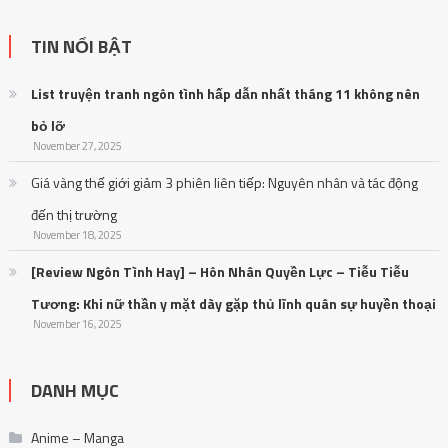
TIN NỔI BẬT
List truyện tranh ngôn tình hấp dẫn nhất tháng 11 không nên
bỏ lỡ
November 27, 2025
Giá vàng thế giới giảm 3 phiên liên tiếp: Nguyên nhân và tác động
đến thị trường
November 18, 2025
[Review Ngôn Tình Hay] – Hôn Nhân Quyền Lực – Tiễu Tiễu
Tương: Khi nữ thần y mặt dày gặp thủ lĩnh quân sự huyền thoại
November 16, 2025
DANH MỤC
Anime – Manga