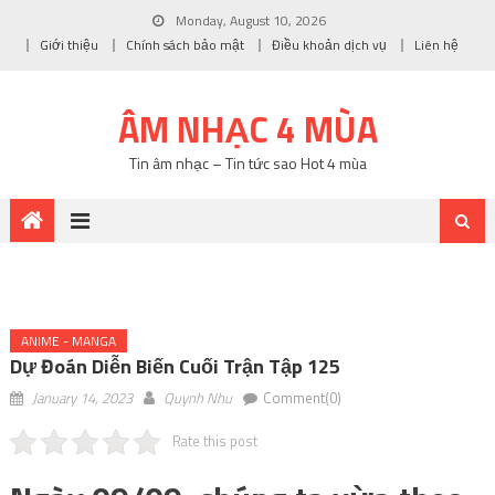
Monday, August 10, 2026
Giới thiệu
Chính sách bảo mật
Điều khoản dịch vụ
Liên hệ
ÂM NHẠC 4 MÙA
Tin âm nhạc – Tin tức sao Hot 4 mùa
ANIME - MANGA
Dự Đoán Diễn Biến Cuối Trận Tập 125
January 14, 2023
Quynh Nhu
Comment(0)
Rate this post