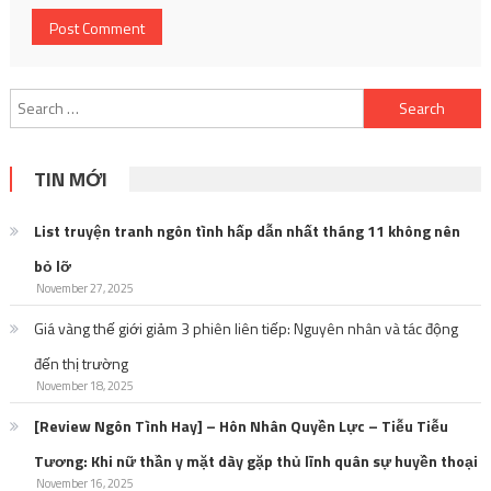
Search
for:
TIN MỚI
List truyện tranh ngôn tình hấp dẫn nhất tháng 11 không nên
bỏ lỡ
November 27, 2025
Giá vàng thế giới giảm 3 phiên liên tiếp: Nguyên nhân và tác động
đến thị trường
November 18, 2025
[Review Ngôn Tình Hay] – Hôn Nhân Quyền Lực – Tiễu Tiễu
Tương: Khi nữ thần y mặt dày gặp thủ lĩnh quân sự huyền thoại
November 16, 2025