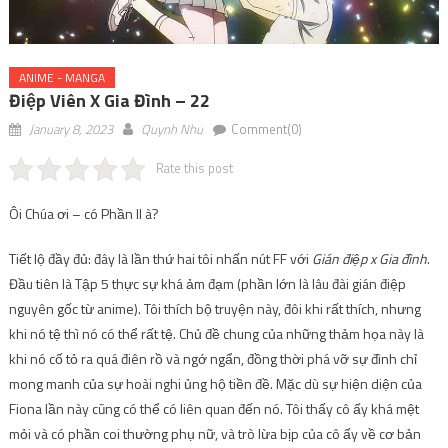
ANIME - MANGA
Điệp Viên X Gia Đình – 22
January 8, 2023
Quynh Nhu
Comment(0)
Rate this post
Ôi Chúa ơi – có Phần II à?
Tiết lộ đầy đủ: đây là lần thứ hai tôi nhấn nút FF với
Gián điệp x Gia đình
.
Đầu tiên là Tập 5 thực sự khá ảm đạm (phần lớn là lâu đài gián điệp
nguyên gốc từ anime). Tôi thích bộ truyện này, đôi khi rất thích, nhưng
khi nó tệ thì nó có thể rất tệ. Chủ đề chung của những thảm họa này là
khi nó cố tỏ ra quá điên rồ và ngớ ngẩn, đồng thời phá vỡ sự đình chỉ
mong manh của sự hoài nghi ủng hộ tiền đề. Mặc dù sự hiện diện của
Fiona lần này cũng có thể có liên quan đến nó. Tôi thấy cô ấy khá mệt
mỏi và có phần coi thường phụ nữ, và trò lừa bịp của cô ấy về cơ bản