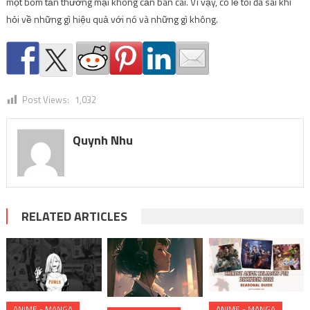
một bom tấn thương mại không cần bàn cãi. Vì vậy, có lẽ tôi đã sai khi
hỏi về những gì hiệu quả với nó và những gì không.
Post Views:
1,032
Quynh Nhu
RELATED ARTICLES
ANIME - MANGA
ANIME - MANGA