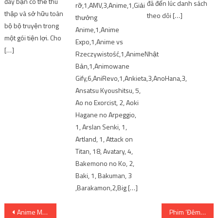
đây bạn có thể thu
đã đến lúc danh sách
rỡ,1,AMV,3,Anime,1,Giải
thập và sở hữu toàn
theo dõi […]
thưởng
bộ bộ truyện trong
Anime,1,Anime
một gói tiện lợi. Cho
Expo,1,Anime vs
[…]
Rzeczywistość,1,AnimeNhật
Bản,1,Animowane
Gify,6,AniRevo,1,Ankieta,3,AnoHana,3,
Ansatsu Kyoushitsu, 5,
Ao no Exorcist, 2, Aoki
Hagane no Arpeggio,
1, Arslan Senki, 1,
Artland, 1, Attack on
Titan, 18, Avatary, 4,
Bakemono no Ko, 2,
Baki, 1, Bakuman, 3
,Barakamon,2,Big […]
Post
Anime Mob Psycho 100 season 3 nhá hàng trailer ‘đỉnh của đỉnh’. Đặt thời gian phát hành
Phim ‘Đêm rực rỡ’ đoạt giải Cánh diều