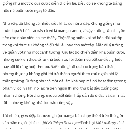
giống như một trò đùa được diễn đi diễn lại. Điều đó sẽ không tệ bằng
nếu nó buồn cười ngay từ đầu.
Như vậy, tôi không có nhiều điều khác để nói ở đây. Không giống như
thảm họa S1 đó, cái này có vẻ là manga canon, vì vậy không cần chuyển
tiền cho nhân viên anime ở đây. Thật đáng buồn khi nó kéo dài hai tập
trong khi thực sự không có đủ tài liệu hay cho một tập. Mặc dù ý tưởng
về quần vợt như một cảnh tượng “Câu lạc bộ chiến đấu” khá buồn cười,
nhưng sự kiện thực tế lại khá buồn tẻ. Tôi đoán nếu bất cứ điều gì kiểu
này tiết lộ ràng buộc Endou.
SxF
không thể quá coi trọng bản thân,
nhưng thực sự không giỏi khi trở thành người theo chủ nghĩa phi lý
thẳng thừng. Dường như có một dải âm khá hẹp mà nó hoạt động trong
phạm vi đó, và khi nó lạc ra bên ngoài thì mọi thứ bắt đầu xuống cấp
nhanh chóng. Nói chung, Endou biết điểm hấp dẫn đó ở đâu và đánh rất
tốt – nhưng không phải lúc nào cũng vậy.
Tất nhiên,
gián điệp
là thương hiệu manga bán chạy thứ 3 trên thế giới
vào năm ngoái (chỉ sau
JJK
và
Tokyo Revenger
đánh bại
Một miếng
) và là