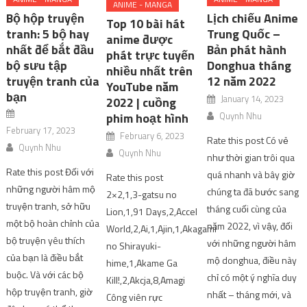
ANIME - MANGA
Bộ hộp truyện
Lịch chiếu Anime
Top 10 bài hát
tranh: 5 bộ hay
Trung Quốc –
anime được
nhất để bắt đầu
Bản phát hành
phát trực tuyến
bộ sưu tập
Donghua tháng
nhiều nhất trên
truyện tranh của
12 năm 2022
YouTube năm
bạn
January 14, 2023
2022 | cuồng
phim hoạt hình
Quynh Nhu
February 17, 2023
February 6, 2023
Rate this post Có vẻ
Quynh Nhu
Quynh Nhu
như thời gian trôi qua
Rate this post Đối với
quá nhanh và bây giờ
Rate this post
những người hâm mộ
chúng ta đã bước sang
2×2,1,3-gatsu no
truyện tranh, sở hữu
tháng cuối cùng của
Lion,1,91 Days,2,Accel
một bộ hoàn chỉnh của
năm 2022, vì vậy, đối
World,2,Ai,1,Ajin,1,Akagami
bộ truyện yêu thích
với những người hâm
no Shirayuki-
của bạn là điều bắt
mộ donghua, điều này
hime,1,Akame Ga
buộc. Và với các bộ
chỉ có một ý nghĩa duy
Kill!,2,Akcja,8,Amagi
hộp truyện tranh, giờ
nhất – tháng mới, và
Công viên rực