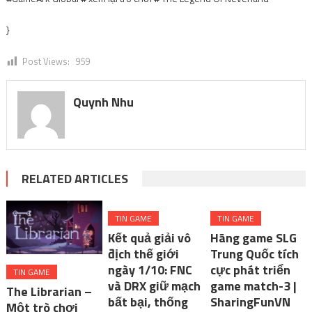
}
Post Views:
959
Quynh Nhu
RELATED ARTICLES
TIN GAME
TIN GAME
Kết quả giải vô
Hãng game SLG
địch thế giới
Trung Quốc tích
ngày 1/10: FNC
cực phát triển
TIN GAME
và DRX giữ mạch
game match-3 |
The Librarian –
bất bại, thống
SharingFunVN
Một trò chơi