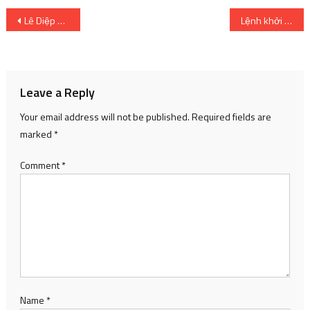
Post
Lê Diệp Kiều Trang, nữ CEO triệu đô và con đường sự nghiệp đáng khâm phục
Lệnh khởi chạy các tùy chọn CSGO tối ưu hóa trò chơi
navigation
Leave a Reply
Your email address will not be published.
Required fields are
marked
*
Comment
*
Name
*