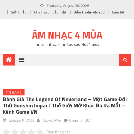
Thursday, August 06, 2026
Giới thiệu
Chính sách bảo mật
Điều khoản dịch vụ
Liên hệ
ÂM NHẠC 4 MÙA
Tin âm nhạc – Tin tức sao Hot 4 mùa
TIN GAME
Đánh Giá The Legend Of Neverland – Một Game Đối
Thủ Genshin Impact Thế Giới Mở Khác Đã Ra Mắt –
Kênh Game VN
January 9, 2023
Quynh Nhu
Comment(0)
Rate this post