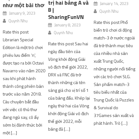
trị hai bảng A và
January 14, 2023
như một bài thơ
B |
Quynh Nhu
January 9, 2023
SharingFunVN
Quynh Nhu
Rate this post Phổ
January 8, 2023
biến trò chơi di động
Rate this post
Quynh Nhu
match-3 ở nước ngoài
Librarian Special
Rate this post Sau hai
đã trở thành mục tiêu
Edition là một trò chơi
ngày đầu tiên của
của nhiều nhà sản
phiêu lưu điểm ‘n’,
Vòng khởi động Giải
xuất Trung Quốc,
được tạo ra bởi Octavi
vô địch thế giới 2022,
những người nổi tiếng
Navarro vào năm 2020
DRX và FNC đã trở
với các trò chơi SLG.
sau khi phát hành
thành những cái tên
Sản phẩm match-3
thành công phiên bản
sáng giá cho vị trí số 1
tiêu biểu nhất của
trước vào năm 2018.
của bảng đấu. Khép lại
Trung Quốc là Puzzles
Câu chuyện bắt đầu
ngày thứ hai của Vòng
& Survival do
với việc cô thủ thư
khởi động Giải vô địch
37Games sản xuất và
đang ngủ say, cô ấy
thế giới 2022, mỗi
phát hành. Trò […]
sớm bị đánh thức bởi
bảng đã […]
một […]