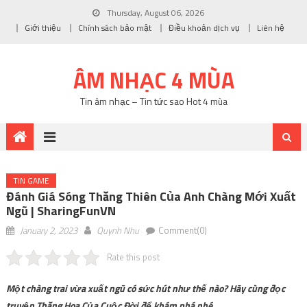
Thursday, August 06, 2026
Giới thiệu
Chính sách bảo mật
Điều khoản dịch vụ
Liên hệ
ÂM NHẠC 4 MÙA
Tin âm nhạc – Tin tức sao Hot 4 mùa
TIN GAME
Đánh Giá Sóng Thăng Thiên Của Anh Chàng Mới Xuất
Ngũ | SharingFunVN
January 2, 2023
Quynh Nhu
Comment(0)
Rate this post
Một chàng trai vừa xuất ngũ có sức hút như thế nào? Hãy cùng đọc
truyện Thăng Hoa Của Cuộc Đời để khám phá nhé.