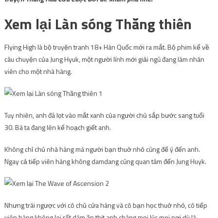
Xem lại Làn sóng Thăng thiên
Flying High là bộ truyện tranh 18+ Hàn Quốc mới ra mắt. Bộ phim kể về
câu chuyện của Jung Hyuk, một người lính mới giải ngũ đang làm nhân
viên cho một nhà hàng.
Tuy nhiên, anh đã lọt vào mắt xanh của người chủ sắp bước sang tuổi
30. Bà ta đang lên kế hoạch giết anh.
Không chỉ chủ nhà hàng mà người bạn thuở nhỏ cũng để ý đến anh.
Ngay cả tiếp viên hàng không damdang cũng quan tâm đến Jung Huyk.
Nhưng trái ngược với cô chủ cửa hàng và cô bạn học thuở nhỏ, cô tiếp
viên hàng không lại rất dám ăn thịt anh chàng mọi lúc mọi nơi dù là