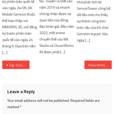
tác. Truyện ra mắt vào
ký phiên bản quốc tế
nhà phân tích từ
năm 2019 và nhanh
vào ngày 24/09. DK
SensorTower công bố
chóng nhận được sự
Mobile Genesis thuộc
dữ liệu mới cho thấy
quan tâm của đông
thể loại nhập vai
sự thành công trên
đảo khán giả. Đầu năm
MMORPG 3D, mở đăng
toàn cầu của trò chơi
2022, một anime
ký trước phiên bản
Genshin Impact. Vào
chuyển thể của Wit
quốc tế vào ngày 24
ngày […]
Studio và CloverWorks
tháng 9. Dựa trên nền
đã được phát […]
[…]
Post
Top 10 nhân vật anime có điểm tương đồng với Dabi của My Hero Academia
Komi không thể giao tiếp phần 2 [Anime Review]
navigation
Leave a Reply
Your email address will not be published.
Required fields are
marked
*