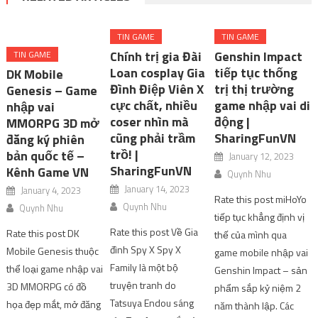
TIN GAME
TIN GAME
Chính trị gia Đài
Genshin Impact
TIN GAME
Loan cosplay Gia
tiếp tục thống
DK Mobile
Đình Điệp Viên X
trị thị trường
Genesis – Game
cực chất, nhiều
game nhập vai di
nhập vai
coser nhìn mà
động |
MMORPG 3D mở
cũng phải trầm
SharingFunVN
đăng ký phiên
trồ! |
bản quốc tế –
January 12, 2023
SharingFunVN
Kênh Game VN
Quynh Nhu
January 14, 2023
January 4, 2023
Rate this post miHoYo
Quynh Nhu
Quynh Nhu
tiếp tục khẳng định vị
Rate this post Về Gia
Rate this post DK
thế của mình qua
đình Spy X Spy X
Mobile Genesis thuộc
game mobile nhập vai
Family là một bộ
thể loại game nhập vai
Genshin Impact – sản
truyện tranh do
3D MMORPG có đồ
phẩm sắp kỷ niệm 2
Tatsuya Endou sáng
họa đẹp mắt, mở đăng
năm thành lập. Các