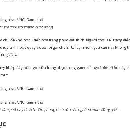
từ trò chơi trở thành cuộc sống
có chủ đề khó hơn: Biến hóa trang phục yêu thích. Người chơi sẽ “trang điể
 chụp ảnh hoặc quay video rồi gửi cho BTC. Tuy nhiên, yêu cầu này không t
 Cùng VNG.
trùng khớp đầy bất ngờ giữa trang phục trong game và ngoài đời. Điều này c
 thực.
i, dạo phố hay du lịch, đến phong cách của các nghệ sĩ nhạc đồng quê …
ục