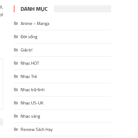
ỏ,
DANH MỤC
ọt
Anime – Manga
Đời sống
Giải trí
Nhạc HOT
Nhạc Trẻ
Nhạc trữ tình
Nhạc US-UK
Nhạc vàng
Review Sách Hay