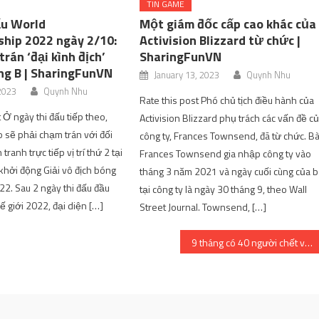
TIN GAME
ấu World
Một giám đốc cấp cao khác của
hip 2022 ngày 2/10:
Activision Blizzard từ chức |
rán ‘đại kình địch’
SharingFunVN
g B | SharingFunVN
January 13, 2023
Quynh Nhu
 2023
Quynh Nhu
Rate this post Phó chủ tịch điều hành của
 Ở ngày thi đấu tiếp theo,
Activision Blizzard phụ trách các vấn đề c
o sẽ phải chạm trán với đối
công ty, Frances Townsend, đã từ chức. B
tranh trực tiếp vị trí thứ 2 tại
Frances Townsend gia nhập công ty vào
hởi động Giải vô địch bóng
tháng 3 năm 2021 và ngày cuối cùng của b
022. Sau 2 ngày thi đấu đầu
tại công ty là ngày 30 tháng 9, theo Wall
hế giới 2022, đại diện […]
Street Journal. Townsend, […]
9 tháng có 40 người chết vì bệnh dại