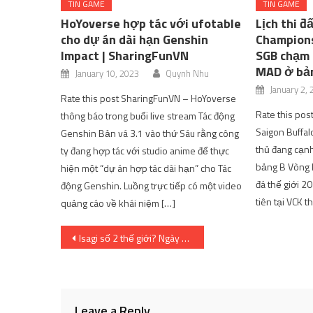
TIN GAME
TIN GAME
HoYoverse hợp tác với ufotable
Lịch thi đ
cho dự án dài hạn Genshin
Champions
Impact | SharingFunVN
SGB chạm t
MAD ở bản
January 10, 2023
Quynh Nhu
January 2,
Rate this post SharingFunVN – HoYoverse
Rate this post
thông báo trong buổi live stream Tác động
Saigon Buffal
Genshin Bản vá 3.1 vào thứ Sáu rằng công
thủ đang cạnh 
ty đang hợp tác với studio anime để thực
bảng B Vòng k
hiện một “dự án hợp tác dài hạn” cho Tác
đá thế giới 2
động Genshin. Luồng trực tiếp có một video
tiên tại VCK t
quảng cáo về khái niệm […]
Post
Isagi số 2 thế giới? Ngày phát hành và hơn thế nữa
navigation
Leave a Reply