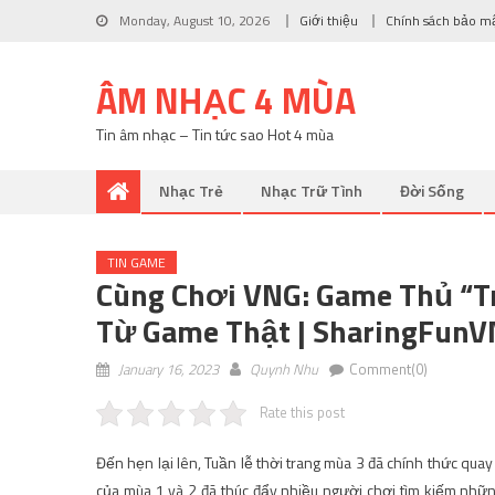
Monday, August 10, 2026
Giới thiệu
Chính sách bảo m
ÂM NHẠC 4 MÙA
Tin âm nhạc – Tin tức sao Hot 4 mùa
Nhạc Trẻ
Nhạc Trữ Tình
Đời Sống
TIN GAME
Cùng Chơi VNG: Game Thủ “t
Từ Game Thật | SharingFunV
January 16, 2023
Quynh Nhu
Comment(0)
Rate this post
Đến hẹn lại lên, Tuần lễ thời trang mùa 3 đã chính thức qu
của mùa 1 và 2 đã thúc đẩy nhiều người chơi tìm kiếm những