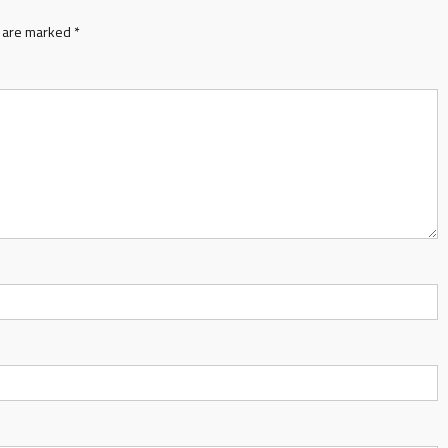
s are marked
*