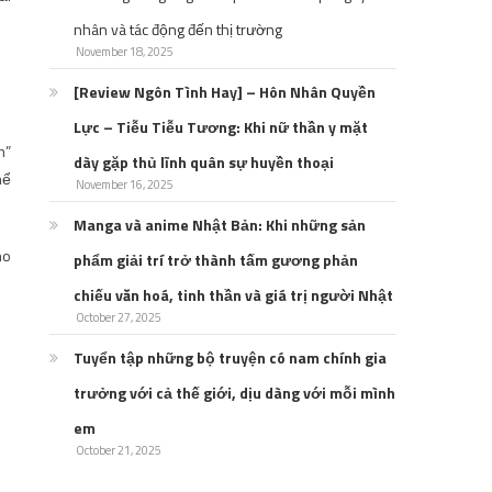
nhân và tác động đến thị trường
November 18, 2025
[Review Ngôn Tình Hay] – Hôn Nhân Quyền
Lực – Tiễu Tiễu Tương: Khi nữ thần y mặt
m”
dày gặp thủ lĩnh quân sự huyền thoại
hể
November 16, 2025
Manga và anime Nhật Bản: Khi những sản
ho
phẩm giải trí trở thành tấm gương phản
chiếu văn hoá, tinh thần và giá trị người Nhật
October 27, 2025
Tuyển tập những bộ truyện có nam chính gia
trưởng với cả thế giới, dịu dàng với mỗi mình
em
October 21, 2025