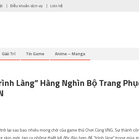
ật
Điều khoản dịch vụ
Liên hệ
Giải Trí
Tin Game
Anime – Manga
rình Làng” Hàng Nghìn Bộ Trang Phụ
N
ay trở lại sau bao nhiêu mong chờ của game thủ Chơi Cùng VNG. Sự thành cô
 skin mới, tạo ra những thiết kế độc đáo hơn để “trình làng” trong mùa gi