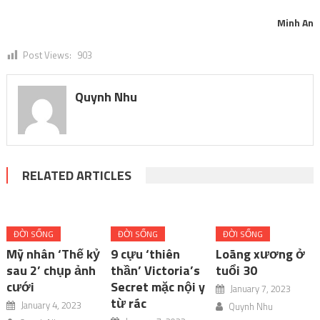
Minh An
Post Views:
903
Quynh Nhu
RELATED ARTICLES
ĐỜI SỐNG
ĐỜI SỐNG
ĐỜI SỐNG
Mỹ nhân ‘Thế kỷ
9 cựu ‘thiên
Loãng xương ở
sau 2’ chụp ảnh
thần’ Victoria’s
tuổi 30
cưới
Secret mặc nội y
January 7, 2023
từ rác
January 4, 2023
Quynh Nhu