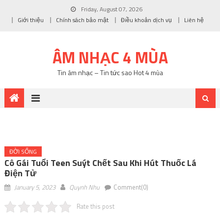
Friday, August 07, 2026
Giới thiệu
Chính sách bảo mật
Điều khoản dịch vụ
Liên hệ
ÂM NHẠC 4 MÙA
Tin âm nhạc – Tin tức sao Hot 4 mùa
ĐỜI SỐNG
Cô Gái Tuổi Teen Suýt Chết Sau Khi Hút Thuốc Lá
Điện Tử
January 5, 2023
Quynh Nhu
Comment(0)
Rate this post