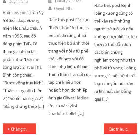
January 7, 2023
Quynh Nhu
Rate this post Bệnh
Quynh Nhu
Rate this post Trần Vỹ
loãng xương cũng có
Rate this post Các cựu
48 tuổi, đoạt vương
thể xảy ra ở những
“thiên thần” Victoria’s
miện Hoa hậu châu Á
người trẻ tuổi và nếu
Secret đã cùng nhau
năm 1996, sau đó
không được điều trị kịp
thực hiện bộ ảnh thời
đóng phim TVB. Cô
thời có thể dẫn đến
trang với nội y từ phế
tham gia nhiều tác
các biến chứng
thải kết hợp với đồ
phẩm như “Diên hi
nghiêm trọng như tàn
chơi, phụ kiện. Album
công lược 2” (vai Thái
phế và tử vong. Loãng
Thiên thần Trái đất của
Bình công chúa),
xương là một bệnh rối
tạp chí Nhiều hơn
“Dược võng truy kích”,
loạn chuyển hóa xảy
hoặc ít hơn do nhiếp
“Thâm cung nội chiến
ra khi mất cân bằng
ảnh gia Oliver Hadlee
2”, “Sứ đồ hành giả 2”,
quá […]
Peach và stylist
“Bằng chứng thép […]
Charlotte Collet […]
Post
Chàng trai người Khmer và Kim Duyên làm từ thiện sau khi được cử ‘Mister Global’
Các triệu chứng cảnh báo viêm xương khớp khởi phát sớm