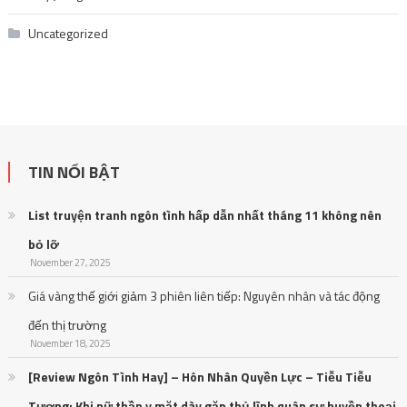
Uncategorized
TIN NỔI BẬT
List truyện tranh ngôn tình hấp dẫn nhất tháng 11 không nên
bỏ lỡ
November 27, 2025
Giá vàng thế giới giảm 3 phiên liên tiếp: Nguyên nhân và tác động
đến thị trường
November 18, 2025
[Review Ngôn Tình Hay] – Hôn Nhân Quyền Lực – Tiễu Tiễu
Tương: Khi nữ thần y mặt dày gặp thủ lĩnh quân sự huyền thoại