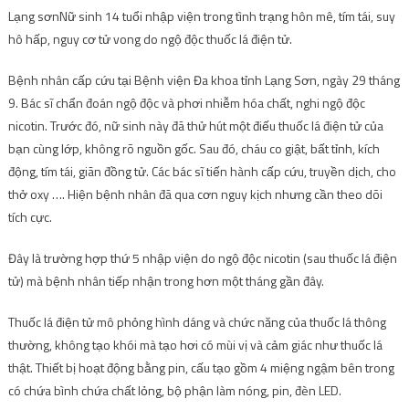
Lạng sơn
Nữ sinh 14 tuổi nhập viện trong tình trạng hôn mê, tím tái, suy
hô hấp, nguy cơ tử vong do ngộ độc thuốc lá điện tử.
Bệnh nhân cấp cứu tại Bệnh viện Đa khoa tỉnh Lạng Sơn, ngày 29 tháng
9. Bác sĩ chẩn đoán ngộ độc và phơi nhiễm hóa chất, nghi ngộ độc
nicotin. Trước đó, nữ sinh này đã thử hút một điếu thuốc lá điện tử của
bạn cùng lớp, không rõ nguồn gốc. Sau đó, cháu co giật, bất tỉnh, kích
động, tím tái, giãn đồng tử. Các bác sĩ tiến hành cấp cứu, truyền dịch, cho
thở oxy …. Hiện bệnh nhân đã qua cơn nguy kịch nhưng cần theo dõi
tích cực.
Đây là trường hợp thứ 5 nhập viện do ngộ độc nicotin (sau thuốc lá điện
tử) mà bệnh nhân tiếp nhận trong hơn một tháng gần đây.
Thuốc lá điện tử mô phỏng hình dáng và chức năng của thuốc lá thông
thường, không tạo khói mà tạo hơi có mùi vị và cảm giác như thuốc lá
thật. Thiết bị hoạt động bằng pin, cấu tạo gồm 4 miệng ngậm bên trong
có chứa bình chứa chất lỏng, bộ phận làm nóng, pin, đèn LED.