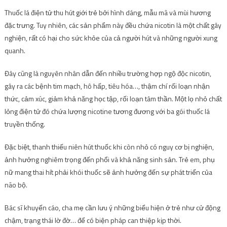
Thuốc lá điện tử thu hút giới trẻ bởi hình dáng, mẫu mã và mùi hương
đặc trưng. Tuy nhiên, các sản phẩm này đều chứa nicotin là một chất gây
nghiện, rất có hại cho sức khỏe của cả người hút và những người xung
quanh.
Đây cũng là nguyên nhân dẫn đến nhiều trường hợp ngộ độc nicotin,
gây ra các bệnh tim mạch, hô hấp, tiêu hóa…, thậm chí rối loạn nhận
thức, cảm xúc, giảm khả năng học tập, rối loạn tâm thần. Một lọ nhỏ chất
lỏng điện tử đó chứa lượng nicotine tương đương với ba gói thuốc lá
truyền thống.
Đặc biệt, thanh thiếu niên hút thuốc khi còn nhỏ có nguy cơ bị nghiện,
ảnh hưởng nghiêm trọng đến phổi và khả năng sinh sản. Trẻ em, phụ
nữ mang thai hít phải khói thuốc sẽ ảnh hưởng đến sự phát triển của
não bộ.
Bác sĩ khuyến cáo, cha mẹ cần lưu ý những biểu hiện ở trẻ như cử động
chậm, trạng thái lờ đờ… để có biện pháp can thiệp kịp thời.