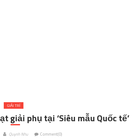
GIẢI TRÍ
ạt giải phụ tại ‘Siêu mẫu Quốc tế’
Quynh Nhu
Comment(0)