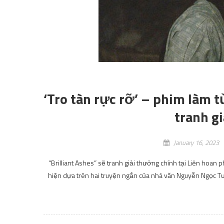
‘Tro tàn rực rỡ’ – phim làm
tranh gi
January 16, 2023
“Brilliant Ashes” sẽ tranh giải thưởng chính tại Liên hoan
hiện dựa trên hai truyện ngắn của nhà văn Nguyễn Ngọc Tư: T