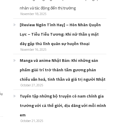
nhân và tác động đến thị trường
November 18, 2025
[Review Ngôn Tình Hay] – Hôn Nhân Quyền
Lực – Tiễu Tiễu Tương: Khi nữ thần y mặt
dày gặp thủ lĩnh quân sự huyền thoại
November 16, 2025
Manga và anime Nhật Bản: Khi những sản
phẩm giải trí trở thành tấm gương phản
chiếu văn hoá, tinh thần và giá trị người Nhật
October 27, 2025
ểu
Tuyển tập những bộ truyện có nam chính gia
trưởng với cả thế giới, dịu dàng với mỗi mình
em
October 21, 2025