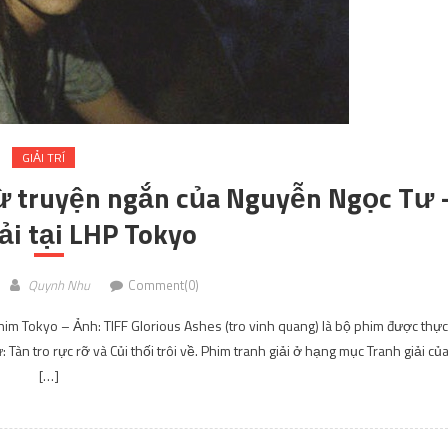
GIẢI TRÍ
 từ truyện ngắn của Nguyễn Ngọc Tư 
ải tại LHP Tokyo
Quynh Nhu
Comment(0)
 phim Tokyo – Ảnh: TIFF Glorious Ashes (tro vinh quang) là bộ phim được thực
àn tro rực rỡ và Củi thối trôi về. Phim tranh giải ở hạng mục Tranh giải củ
[…]