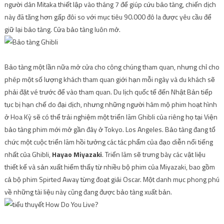
người dân Mitaka thiết lập vào tháng 7 để giúp cứu bảo tàng, chiến dịch
này đã tăng hơn gấp đôi so với mục tiêu 90.000 đô la được yêu cầu để
giữ lại bảo tàng. Cửa bảo tàng luôn mở.
Bảo tàng một lần nữa mở cửa cho công chúng tham quan, nhưng chỉ cho
phép một số lượng khách tham quan giới hạn mỗi ngày và du khách sẽ
phải đặt vé trước để vào tham quan. Du lịch quốc tế đến Nhật Bản tiếp
tục bị hạn chế do đại dịch, nhưng những người hâm mộ phim hoạt hình
ở Hoa Kỳ sẽ có thể trải nghiệm một triển lãm Ghibli của riêng họ tại Viện
bảo tàng phim mới mở gần đây ở Tokyo. Los Angeles. Bảo tàng đang tổ
chức một cuộc triển lãm hồi tưởng các tác phẩm của đạo diễn nổi tiếng
nhất của Ghibli,
Hayao Miyazaki
. Triển lãm sẽ trưng bày các vật liệu
thiết kế và sản xuất hiếm thấy từ nhiều bộ phim của Miyazaki, bao gồm
cả bộ phim Spirted Away từng đoạt giải Oscar. Một danh mục phong phú
về những tài liệu này cũng đang được bảo tàng xuất bản.