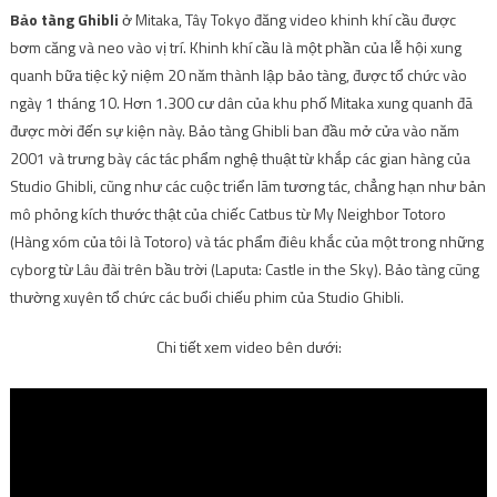
Bảo tàng Ghibli
ở Mitaka, Tây Tokyo đăng video khinh khí cầu được
bơm căng và neo vào vị trí. Khinh khí cầu là một phần của lễ hội xung
quanh bữa tiệc kỷ niệm 20 năm thành lập bảo tàng, được tổ chức vào
ngày 1 tháng 10. Hơn 1.300 cư dân của khu phố Mitaka xung quanh đã
được mời đến sự kiện này. Bảo tàng Ghibli ban đầu mở cửa vào năm
2001 và trưng bày các tác phẩm nghệ thuật từ khắp các gian hàng của
Studio Ghibli, cũng như các cuộc triển lãm tương tác, chẳng hạn như bản
mô phỏng kích thước thật của chiếc Catbus từ My Neighbor Totoro
(Hàng xóm của tôi là Totoro) và tác phẩm điêu khắc của một trong những
cyborg từ Lâu đài trên bầu trời (Laputa: Castle in the Sky). Bảo tàng cũng
thường xuyên tổ chức các buổi chiếu phim của Studio Ghibli.
Chi tiết xem video bên dưới: