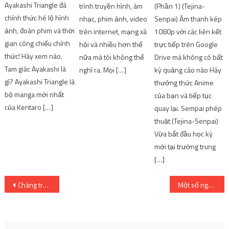
Ayakashi Triangle đã
trình truyền hình, âm
(Phần 1) (Tejina-
chính thức hé lộ hình
nhạc, phim ảnh, video
Senpai) Âm thanh kép
ảnh, đoàn phim và thời
trên internet, mạng xã
1080p với các liên kết
gian công chiếu chính
hội và nhiều hơn thế
trực tiếp trên Google
thức! Hãy xem nào.
nữa mà tôi không thể
Drive mà không có bất
Tam giác Ayakashi là
nghĩ ra. Mọi […]
kỳ quảng cáo nào Hãy
gì? Ayakashi Triangle là
thưởng thức Anime
bộ manga mới nhất
của bạn và tiếp tục
của Kentaro […]
quay lại. Sempai phép
thuật (Tejina-Senpai)
Vừa bắt đầu học kỳ
mới tại trường trung
[…]
Post
Chàng trai yêu bọ
Một số nghệ sĩ phải chạy xe ôm để kiếm sống
navigation