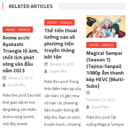
RELATED ARTICLES
ANIME - MANGA
Thế tiến thoái
ANIME - MANGA
lưỡng nan về
Anime ecchi
phương tiện
Ayakashi
ANIME - MANGA
truyền thông
Triangle lộ ảnh,
Magical Sempai
bất tận
chốt lịch phát
(Season 1)
sóng vào đầu
January 3, 2023
(Tejina-Senpai)
năm 2023
Quynh Nhu
1080p Âm thanh
January 3, 2023
kép HEVC [Multi-
Rate this post Trong
Quynh Nhu
Subs]
thời điểm hiện tại của
Rate this post Sau một
văn bản, có gần như
February 23, 2023
thời gian dài im hơi
vô hạn các phương
Quynh Nhu
lặng tiếng với nhiều
tiện truyền thông để
drama xung quanh,
tiếp thu. Bạn có sách,
Rate this post Tải
mới đây anime
truyện tranh, chương
xuống Magical Sempai