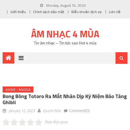
Monday, August 10, 2026
Giới thiệu
Chính sách bảo mật
Điều khoản dịch vụ
Liên hệ
ÂM NHẠC 4 MÙA
Tin âm nhạc – Tin tức sao Hot 4 mùa
ANIME - MANGA
Bong Bóng Totoro Ra Mắt Nhân Dịp Kỷ Niệm Bảo Tàng
Ghibli
January 12, 2023
Quynh Nhu
Comment(0)
Rate this post