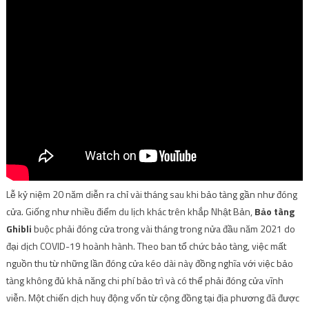
Lễ kỷ niệm 20 năm diễn ra chỉ vài tháng sau khi bảo tàng gần như đóng
cửa. Giống như nhiều điểm du lịch khác trên khắp Nhật Bản,
Bảo tàng
Ghibli
buộc phải đóng cửa trong vài tháng trong nửa đầu năm 2021 do
đại dịch COVID-19 hoành hành. Theo ban tổ chức bảo tàng, việc mất
nguồn thu từ những lần đóng cửa kéo dài này đồng nghĩa với việc bảo
tàng không đủ khả năng chi phí bảo trì và có thể phải đóng cửa vĩnh
viễn. Một chiến dịch huy động vốn từ cộng đồng tại địa phương đã được