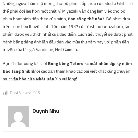
Những người hâm mộ mong chờ bộ phim tiếp theo của Studio Ghibli có
thể phải đợi lâu hơn một chút, vì Miyazaki vẫn đang làm việc cho bộ
phim hoạt hình tiếp theo của mình,
Bạn sống thế nào?
. Bộ phim dựa
trên cuốn tiểu thuyết kinh điển năm 1937 của Yoshino Genzaburo, tác
phẩm được yêu thích nhất của đạo diễn. Cuốn tiểu thuyết sẽ được phát
hành bằng tiếng Anh lần đầu tiên vào mùa thu năm nay với phần tiền
truyện của tác giả Sandman, Neil Gaiman.
Bạn đã đọc xong bài viết
Bong bóng Totoro ra mắt nhân dịp kỷ niệm
Bảo tàng Ghibli
Mời các bạn tham khảo các bài viết khác cùng chuyên
mục
văn hóa của Nhật Bản
Xin vui lòng!
Post Views:
915
Quynh Nhu