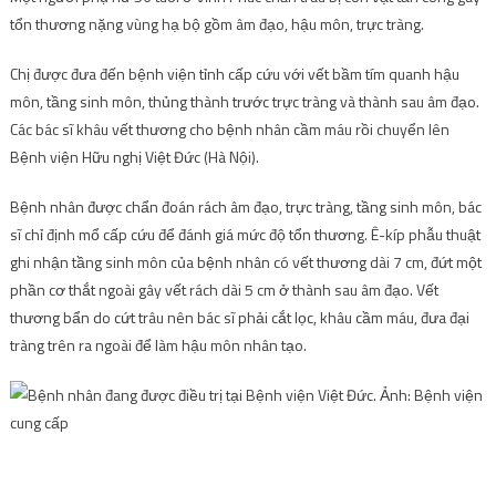
tổn thương nặng vùng hạ bộ gồm âm đạo, hậu môn, trực tràng.
Chị được đưa đến bệnh viện tỉnh cấp cứu với vết bầm tím quanh hậu
môn, tầng sinh môn, thủng thành trước trực tràng và thành sau âm đạo.
Các bác sĩ khâu vết thương cho bệnh nhân cầm máu rồi chuyển lên
Bệnh viện Hữu nghị Việt Đức (Hà Nội).
Bệnh nhân được chẩn đoán rách âm đạo, trực tràng, tầng sinh môn, bác
sĩ chỉ định mổ cấp cứu để đánh giá mức độ tổn thương. Ê-kíp phẫu thuật
ghi nhận tầng sinh môn của bệnh nhân có vết thương dài 7 cm, đứt một
phần cơ thắt ngoài gây vết rách dài 5 cm ở thành sau âm đạo. Vết
thương bẩn do cứt trâu nên bác sĩ phải cắt lọc, khâu cầm máu, đưa đại
tràng trên ra ngoài để làm hậu môn nhân tạo.