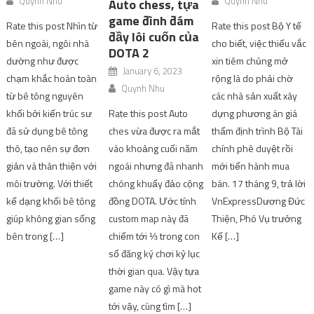
Quynh Nhu
Quynh Nhu
Auto chess, tựa
game đình đám
Rate this post Nhìn từ
Rate this post Bộ Y tế
đầy lôi cuốn của
bên ngoài, ngôi nhà
cho biết, việc thiếu vắc
DOTA 2
dường như được
xin tiêm chủng mở
January 6, 2023
chạm khắc hoàn toàn
rộng là do phải chờ
Quynh Nhu
từ bê tông nguyên
các nhà sản xuất xây
Rate this post Auto
khối bởi kiến ​​trúc sư
dựng phương án giá
ches vừa được ra mắt
đã sử dụng bê tông
thẩm định trình Bộ Tài
vào khoảng cuối năm
thô, tạo nên sự đơn
chính phê duyệt rồi
ngoái nhưng đã nhanh
giản và thân thiện với
mới tiến hành mua
chóng khuấy đảo cộng
môi trường. Với thiết
bán. 17 tháng 9, trả lời
đồng DOTA. Ước tính
kế dạng khối bê tông
VnExpressDương Đức
custom map này đã
giúp không gian sống
Thiện, Phó Vụ trưởng
chiếm tới ⅓ trong con
bên trong […]
Kế […]
số đăng ký chơi kỷ lục
thời gian qua. Vậy tựa
game này có gì mà hot
tới vậy, cùng tìm […]