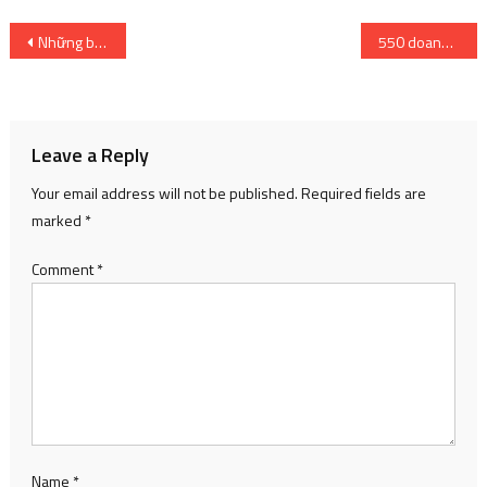
Post
Những bài hát hay nhất của Bảo Thy đã đi qua hàng thập kỷ
550 doanh nhân, nhà đầu tư sẽ tham dự Diễn đàn thanh niên khởi nghiệp quốc gia
navigation
Leave a Reply
Your email address will not be published.
Required fields are
marked
*
Comment
*
Name
*