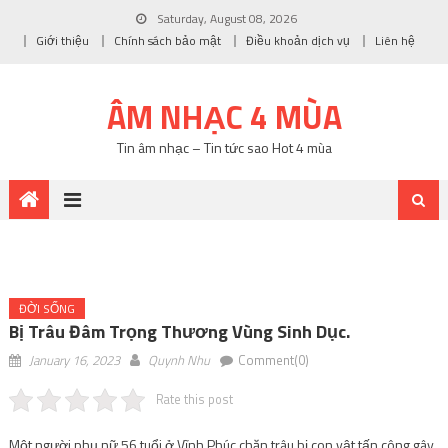
Saturday, August 08, 2026
Giới thiệu
Chính sách bảo mật
Điều khoản dịch vụ
Liên hệ
ÂM NHẠC 4 MÙA
Tin âm nhạc – Tin tức sao Hot 4 mùa
ĐỜI SỐNG
Bị Trâu Đâm Trọng Thương Vùng Sinh Dục.
January 16, 2023
Quynh Nhu
Comment(0)
Rate this post
Một người phụ nữ 56 tuổi ở Vĩnh Phúc chăn trâu bị con vật tấn công gây