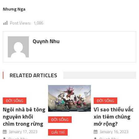
Nhưng Nga
Post Views:
1,086
Quynh Nhu
RELATED ARTICLES
ĐỜI SỐNG
ĐỜI SỐNG
Ngôi nhà bê tông
Vì sao thiếu vắc
nguyên khối
xin tiêm chủng
ĐỜI SỐNG
chìm trong rừng
mở rộng?
January 17, 2023
January 16, 2023
GIẢI TRÍ