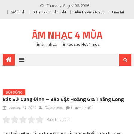
Thursday, August 06, 2026
Giới thiệu
Chính sách bảo mật
Điều khoản dịch vụ
Liên hệ
ÂM NHẠC 4 MÙA
Tin âm nhạc – Tin tức sao Hot 4 mùa
ĐỜI SỐNG
Bát Sứ Cung Đình – Bảo Vật Hoàng Gia Thăng Long
January 13, 2023
Quynh Nhu
Comment(0)
Rate this post
Hai chiếc bát sứ trắng chạm nổi hình rồng từng là đồ dùng cho vua ở