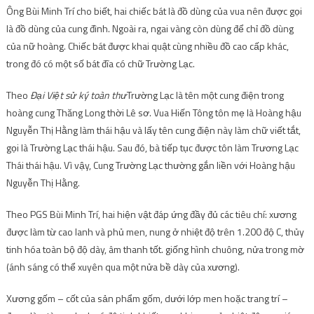
Ông Bùi Minh Trí cho biết, hai chiếc bát là đồ dùng của vua nên được gọi
là đồ dùng của cung đình. Ngoài ra, ngai vàng còn dùng để chỉ đồ dùng
của nữ hoàng. Chiếc bát được khai quật cùng nhiều đồ cao cấp khác,
trong đó có một số bát đĩa có chữ Trường Lạc.
Theo
Đại Việt sử ký toàn thư
Trường Lạc là tên một cung điện trong
hoàng cung Thăng Long thời Lê sơ. Vua Hiến Tông tôn mẹ là Hoàng hậu
Nguyễn Thị Hằng làm thái hậu và lấy tên cung điện này làm chữ viết tắt,
gọi là Trường Lạc thái hậu. Sau đó, bà tiếp tục được tôn làm Trương Lạc
Thái thái hậu. Vì vậy, Cung Trường Lạc thường gắn liền với Hoàng hậu
Nguyễn Thị Hằng.
Theo PGS Bùi Minh Trí, hai hiện vật đáp ứng đầy đủ các tiêu chí: xương
được làm từ cao lanh và phủ men, nung ở nhiệt độ trên 1.200 độ C, thủy
tinh hóa toàn bộ độ dày, âm thanh tốt. giống hình chuông, nửa trong mờ
(ánh sáng có thể xuyên qua một nửa bề dày của xương).
Xương gốm – cốt của sản phẩm gốm, dưới lớp men hoặc trang trí –