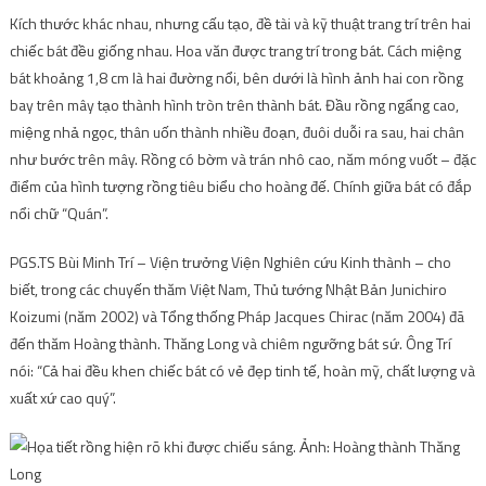
Kích thước khác nhau, nhưng cấu tạo, đề tài và kỹ thuật trang trí trên hai
chiếc bát đều giống nhau. Hoa văn được trang trí trong bát. Cách miệng
bát khoảng 1,8 cm là hai đường nổi, bên dưới là hình ảnh hai con rồng
bay trên mây tạo thành hình tròn trên thành bát. Đầu rồng ngẩng cao,
miệng nhả ngọc, thân uốn thành nhiều đoạn, đuôi duỗi ra sau, hai chân
như bước trên mây. Rồng có bờm và trán nhô cao, năm móng vuốt – đặc
điểm của hình tượng rồng tiêu biểu cho hoàng đế. Chính giữa bát có đắp
nổi chữ “Quán”.
PGS.TS Bùi Minh Trí – Viện trưởng Viện Nghiên cứu Kinh thành – cho
biết, trong các chuyến thăm Việt Nam, Thủ tướng Nhật Bản Junichiro
Koizumi (năm 2002) và Tổng thống Pháp Jacques Chirac (năm 2004) đã
đến thăm Hoàng thành. Thăng Long và chiêm ngưỡng bát sứ. Ông Trí
nói: “Cả hai đều khen chiếc bát có vẻ đẹp tinh tế, hoàn mỹ, chất lượng và
xuất xứ cao quý”.