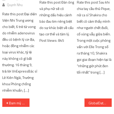
Rate this post Đàn ông
Rate this post Sau khi
Quynh Nhu
và phụ nữ sẽ có
chia tay cầu thủ Pique,
Rate this post Đại diện
những dấu hiệu cảnh
nữ ca sĩ Shakira cho
Viện Nhi Trung ương
báo đau tim riêng biệt
biết cô cảm thấy mình
cho biết, 6 trẻ tử vong
do sự khác biệt về cấu
như người chết đuối,
do nhiễm adenovirus
tạo cơ thể và tâm lý.
cố vùng vẫy giữa biển.
đều có bệnh lý cơ địa,
Post Views: 845
Trong một cuộc phỏng
hoặc đồng nhiễm các
vấn với Elle Trong số
loại virus khác, tỷ lệ
ra tháng 10, Shakira
này không có gì bất
gọi giai đoạn hiện tại là
thường. 16 tháng 9,
“những giờ phút đen
trả lời VnExpressBác sĩ
tối nhất” trong […]
Lê Kiên Ngãi, Trưởng
khoa Phòng chống
nhiễm khuẩn, […]
Post
Đam mỹ trọng sinh, thể loại ngôn tình hấp dẫn dành riêng cho các hủ nữ
GlobalData: Game di động chiếm hơn một nửa trong tổng giá trị 470 tỷ USD game toàn cầu – Kênh Game VN
navigation