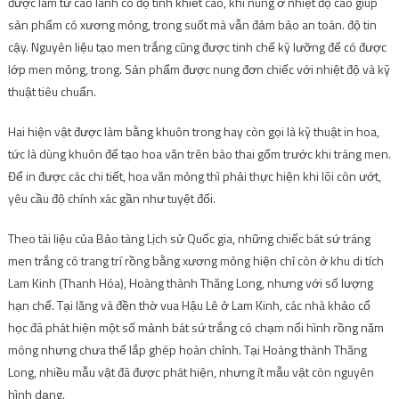
được làm từ cao lanh có độ tinh khiết cao, khi nung ở nhiệt độ cao giúp
sản phẩm có xương mỏng, trong suốt mà vẫn đảm bảo an toàn. độ tin
cậy. Nguyên liệu tạo men trắng cũng được tinh chế kỹ lưỡng để có được
lớp men mỏng, trong. Sản phẩm được nung đơn chiếc với nhiệt độ và kỹ
thuật tiêu chuẩn.
Hai hiện vật được làm bằng khuôn trong hay còn gọi là kỹ thuật in hoa,
tức là dùng khuôn để tạo hoa văn trên bào thai gốm trước khi tráng men.
Để in được các chi tiết, hoa văn mỏng thì phải thực hiện khi lõi còn ướt,
yêu cầu độ chính xác gần như tuyệt đối.
Theo tài liệu của Bảo tàng Lịch sử Quốc gia, những chiếc bát sứ tráng
men trắng có trang trí rồng bằng xương mỏng hiện chỉ còn ở khu di tích
Lam Kinh (Thanh Hóa), ​​Hoàng thành Thăng Long, nhưng với số lượng
hạn chế. Tại lăng và đền thờ vua Hậu Lê ở Lam Kinh, các nhà khảo cổ
học đã phát hiện một số mảnh bát sứ trắng có chạm nổi hình rồng năm
móng nhưng chưa thể lắp ghép hoàn chỉnh. Tại Hoàng thành Thăng
Long, nhiều mẫu vật đã được phát hiện, nhưng ít mẫu vật còn nguyên
hình dạng.