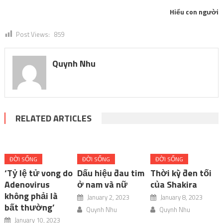
Hiểu con người
Post Views:
859
Quynh Nhu
RELATED ARTICLES
ĐỜI SỐNG
ĐỜI SỐNG
ĐỜI SỐNG
‘Tỷ lệ tử vong do
Dấu hiệu đau tim
Thời kỳ đen tối
Adenovirus
ở nam và nữ
của Shakira
không phải là
January 2, 2023
January 8, 2023
bất thường’
Quynh Nhu
Quynh Nhu
January 10, 2023