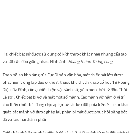
Hai chiếc bát sứ được sử dụng có kích thước khác nhau nhưng cấu tạo
và kết cấu đều giống nhau. Hình ảnh:
Hoàng thành Thăng Long
Theo hồ sơ kho tàng của Cục Di sản văn hóa, một chiếc bát lớn được
phát hiện trong lớp đào ở khu A, thuộc khu di tích khảo cổ học 18 Hoàng
Diệu, Ba Đình, cùng nhiều hiện vật sành sứ, gốm men thời kỳ đầu. Thời
Lê sơ. . Chiếc bát bị vỡ và mất một số mảnh. Các mảnh vỡ nằm ở vị trí
cho thấy chiếc bát đang chịu áp lực từ các lớp đất phía trên. Sau khi khai
quật, các mảnh vỡ được ghép lại, phần bị mất được phục hồi bằng bột
đá và keo hai thành phần.
Chiếc bát nhỏ được phát hiện ở độ sâu 1,7-1,8 m tính từ mặt đất, cách vị