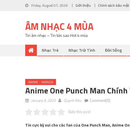
Friday, August 07, 2026
Giới thiệu
Chính sách bảo mật
ÂM NHẠC 4 MÙA
Tin âm nhạc – Tin tức sao Hot 4 mùa
Nhạc Trẻ
Nhạc Trữ Tình
Đời Sống
ANIME - MANGA
Anime One Punch Man Chính 
January 9, 2023
Quynh Nhu
Comment(0)
Rate this post
Tin cực kỳ vui cho các fan của One Punch Man, Anime On