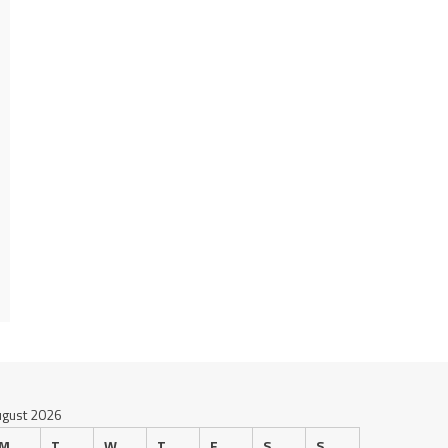
ugust 2026
M
T
W
T
F
S
S