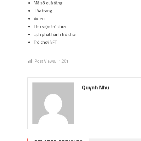
Mã số quà tặng
Hóa trang
Video
Thư viện trò chơi
Lịch phát hành trò chơi
Trò chơi NFT
Post Views:
1,201
Quynh Nhu