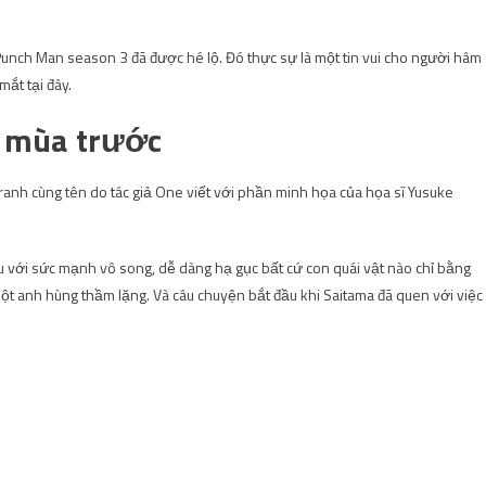
unch Man season 3 đã được hé lộ. Đó thực sự là một tin vui cho người hâm
mắt tại đây.
 mùa trước
anh cùng tên do tác giả One viết với phần minh họa của họa sĩ Yusuke
u với sức mạnh vô song, dễ dàng hạ gục bất cứ con quái vật nào chỉ bằng
t anh hùng thầm lặng. Và câu chuyện bắt đầu khi Saitama đã quen với việc