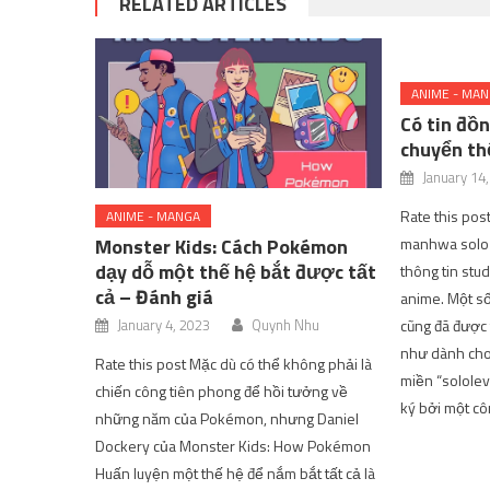
RELATED ARTICLES
ANIME - MA
Có tin đồn
chuyển th
January 14
Rate this po
ANIME - MANGA
manhwa solo 
Monster Kids: Cách Pokémon
dạy dỗ một thế hệ bắt được tất
thông tin stu
cả – Đánh giá
anime. Một s
cũng đã được
January 4, 2023
Quynh Nhu
như dành cho
Rate this post Mặc dù có thể không phải là
miền “solole
chiến công tiên phong để hồi tưởng về
ký bởi một cô
những năm của Pokémon, nhưng Daniel
Dockery của Monster Kids: How Pokémon
Huấn luyện một thế hệ để nắm bắt tất cả là