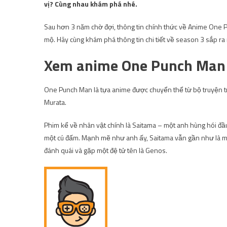
vị? Cùng nhau khám phá nhé.
Sau hơn 3 năm chờ đợi, thông tin chính thức về Anime One P
mộ. Hãy cùng khám phá thông tin chi tiết về season 3 sắp ra 
Xem anime One Punch Man
One Punch Man là tựa anime được chuyển thể từ bộ truyện tr
Murata.
Phim kể về nhân vật chính là Saitama – một anh hùng hói đầ
một cú đấm. Mạnh mẽ như anh ấy, Saitama vẫn gần như là mộ
đánh quái và gặp một đệ tử tên là Genos.