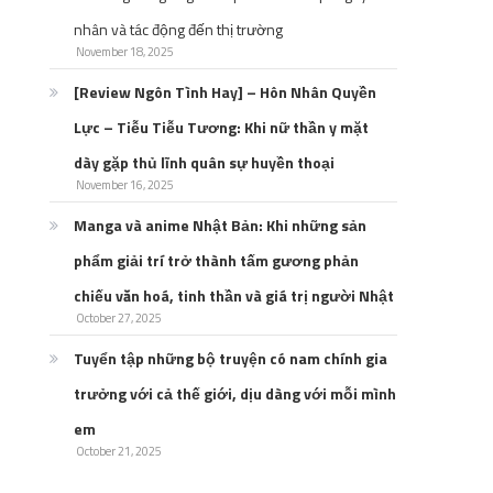
nhân và tác động đến thị trường
November 18, 2025
[Review Ngôn Tình Hay] – Hôn Nhân Quyền
Lực – Tiễu Tiễu Tương: Khi nữ thần y mặt
dày gặp thủ lĩnh quân sự huyền thoại
November 16, 2025
Manga và anime Nhật Bản: Khi những sản
phẩm giải trí trở thành tấm gương phản
chiếu văn hoá, tinh thần và giá trị người Nhật
October 27, 2025
Tuyển tập những bộ truyện có nam chính gia
trưởng với cả thế giới, dịu dàng với mỗi mình
em
October 21, 2025