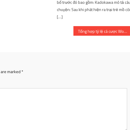
bố trước đó bao gồm: Kadokawa mô tả câ
chuyện: Sau khi phát hiện ra trại trẻ mồ cô
[…]
Tổng hợp tỷ lệ cá cược World Cup 2022
s are marked
*