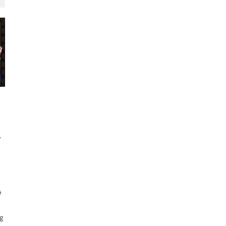
–
a
ẻ
ng