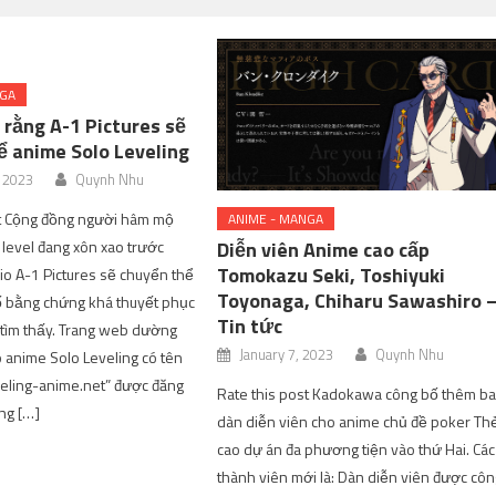
NGA
 rằng A-1 Pictures sẽ
ể anime Solo Leveling
, 2023
Quynh Nhu
st Cộng đồng người hâm mộ
ANIME - MANGA
level đang xôn xao trước
Diễn viên Anime cao cấp
Tomokazu Seki, Toshiyuki
dio A-1 Pictures sẽ chuyển thể
Toyonaga, Chiharu Sawashiro 
ố bằng chứng khá thuyết phục
Tin tức
 tìm thấy. Trang web dường
January 7, 2023
Quynh Nhu
 anime Solo Leveling có tên
veling-anime.net” được đăng
Rate this post Kadokawa công bố thêm b
ng […]
dàn diễn viên cho anime chủ đề poker Th
cao dự án đa phương tiện vào thứ Hai. Các
thành viên mới là: Dàn diễn viên được cô