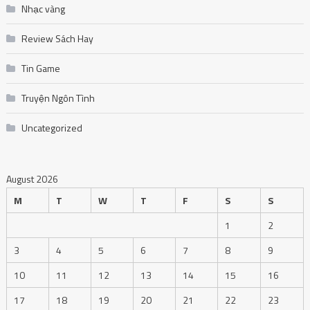
Nhạc vàng
Review Sách Hay
Tin Game
Truyện Ngôn Tình
Uncategorized
August 2026
M
T
W
T
F
S
S
1
2
3
4
5
6
7
8
9
10
11
12
13
14
15
16
17
18
19
20
21
22
23