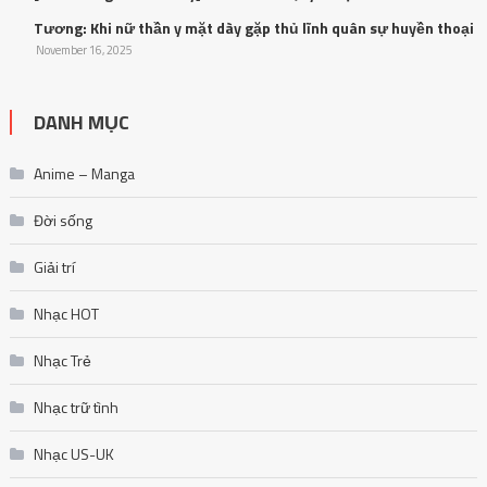
Tương: Khi nữ thần y mặt dày gặp thủ lĩnh quân sự huyền thoại
November 16, 2025
DANH MỤC
Anime – Manga
Đời sống
Giải trí
Nhạc HOT
Nhạc Trẻ
Nhạc trữ tình
Nhạc US-UK