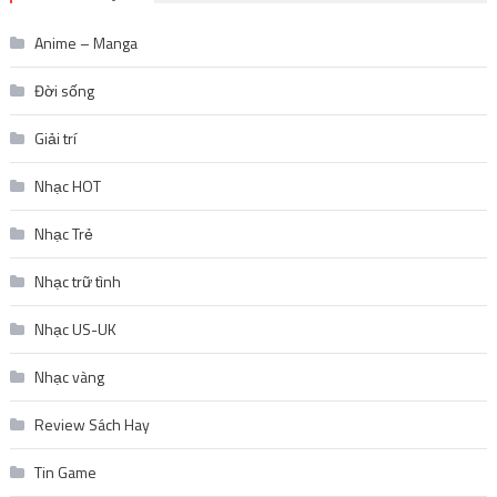
Anime – Manga
Đời sống
Giải trí
Nhạc HOT
Nhạc Trẻ
Nhạc trữ tình
Nhạc US-UK
Nhạc vàng
Review Sách Hay
Tin Game