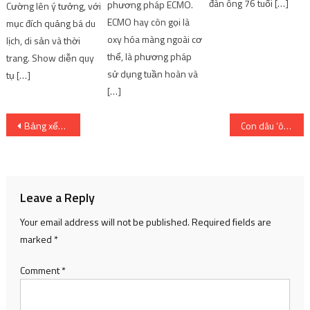
đàn ông 76 tuổi […]
phương pháp ECMO.
Cường lên ý tưởng, với
ECMO hay còn gọi là
mục đích quảng bá du
oxy hóa màng ngoài cơ
lịch, di sản và thời
thể, là phương pháp
trang. Show diễn quy
sử dụng tuần hoàn và
tụ […]
[…]
Post
Bảng xếp hạng top 10 anime thành công nhất mùa đông 2022, cái tên đứng đầu được nhiều fan ủng hộ
Con dâu ‘ông trùm điện ảnh Hong Kong’ lộ diện sau sóng gió hôn nhân
navigation
Leave a Reply
Your email address will not be published.
Required fields are
marked
*
Comment
*