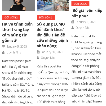
ĐỜI SỐNG
‘Bố già’ vạn kiếp
bất phục
ĐỜI SỐNG
ĐỜI SỐNG
January 3, 2023
Hạ Vy trình diễn
Sử dụng ECMO
Quynh Nhu
thời trang lấy
để ‘đánh thức’
cảm hứng từ
lần đầu tiên để
Rate this post TP
gốm sứ
cứu những bệnh
HCMRạng sáng tháng
nhân nặng
January 5, 2023
9, bác sĩ Nguyễn Hữu
January 10, 2023
Quynh Nhu
Khánh Duy nheo mắt
Quynh Nhu
theo dõi mọi chuyển
Rate this post Người
động của các phòng
Rate this post Hà
mẫu Hạ Vy tổ chức
điều trị qua màn hình
nộiÔng Quang, 64 tuổi,
show diễn thời trang
camera giám sát. Đột
bị nhồi máu cơ tim cấp,
“Bước chân kế thừa”
nhiên, cánh cửa đóng
nguy cơ tử vong 100%,
tại làng gốm Bát Tràng,
sầm lại với giọng nói
là người đầu tiên được
Hà Nội, ngày 20/10.
gấp gáp: “Chú Duy, có
các bác sĩ Bệnh viện
Show diễn do cô cùng
việc khẩn cấp.” Người
108 đánh thức bằng
đạo diễn Hoàng Công