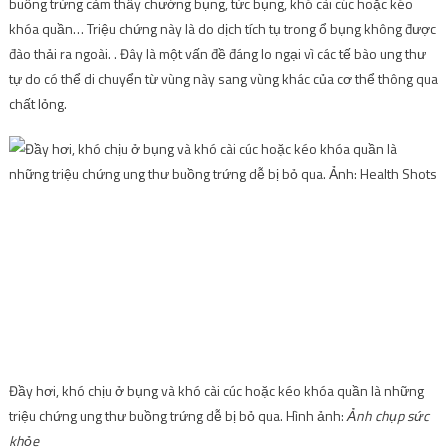
buồng trứng cảm thấy chướng bụng, tức bụng, khó cài cúc hoặc kéo
khóa quần… Triệu chứng này là do dịch tích tụ trong ổ bụng không được
đào thải ra ngoài. . Đây là một vấn đề đáng lo ngại vì các tế bào ung thư
tự do có thể di chuyển từ vùng này sang vùng khác của cơ thể thông qua
chất lỏng.
Đầy hơi, khó chịu ở bụng và khó cài cúc hoặc kéo khóa quần là những
triệu chứng ung thư buồng trứng dễ bị bỏ qua. Hình ảnh:
Ảnh chụp sức
khỏe