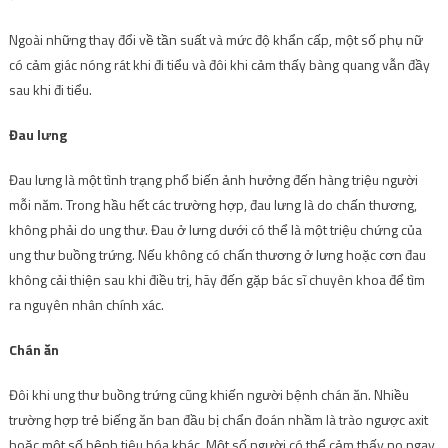
Ngoài những thay đổi về tần suất và mức độ khẩn cấp, một số phụ nữ
có cảm giác nóng rát khi đi tiểu và đôi khi cảm thấy bàng quang vẫn đầy
sau khi đi tiểu.
Đau lưng
Đau lưng là một tình trạng phổ biến ảnh hưởng đến hàng triệu người
mỗi năm. Trong hầu hết các trường hợp, đau lưng là do chấn thương,
không phải do ung thư. Đau ở lưng dưới có thể là một triệu chứng của
ung thư buồng trứng. Nếu không có chấn thương ở lưng hoặc cơn đau
không cải thiện sau khi điều trị, hãy đến gặp bác sĩ chuyên khoa để tìm
ra nguyên nhân chính xác.
Chán ăn
Đôi khi ung thư buồng trứng cũng khiến người bệnh chán ăn. Nhiều
trường hợp trẻ biếng ăn ban đầu bị chẩn đoán nhầm là trào ngược axit
hoặc một số bệnh tiêu hóa khác. Một số người có thể cảm thấy no ngay