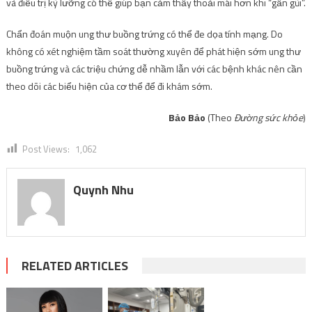
và điều trị kỹ lưỡng có thể giúp bạn cảm thấy thoải mái hơn khi “gần gũi”.
Chẩn đoán muộn ung thư buồng trứng có thể đe dọa tính mạng. Do
không có xét nghiệm tầm soát thường xuyên để phát hiện sớm ung thư
buồng trứng và các triệu chứng dễ nhầm lẫn với các bệnh khác nên cần
theo dõi các biểu hiện của cơ thể để đi khám sớm.
Bảo Bảo
(Theo
Đường sức khỏe
)
Post Views:
1,062
Quynh Nhu
RELATED ARTICLES