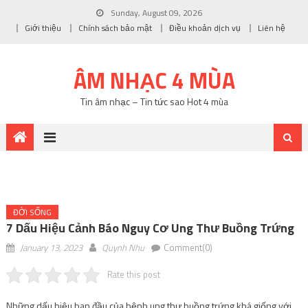
Sunday, August 09, 2026
Giới thiệu
Chính sách bảo mật
Điều khoản dịch vụ
Liên hệ
ÂM NHẠC 4 MÙA
Tin âm nhạc – Tin tức sao Hot 4 mùa
ĐỜI SỐNG
7 Dấu Hiệu Cảnh Báo Nguy Cơ Ung Thư Buồng Trứng
January 13, 2023
Quynh Nhu
Comment(0)
Rate this post
Những dấu hiệu ban đầu của bệnh ung thư buồng trứng khá giống với