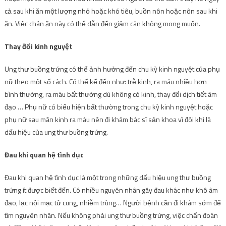
cả sau khi ăn một lượng nhỏ hoặc khó tiêu, buồn nôn hoặc nôn sau khi
ăn. Việc chán ăn này có thể dẫn đến giảm cân không mong muốn.
Thay đổi kinh nguyệt
Ung thư buồng trứng có thể ảnh hưởng đến chu kỳ kinh nguyệt của phụ
nữ theo một số cách. Có thể kể đến như: trễ kinh, ra máu nhiều hơn
bình thường, ra máu bất thường dù không có kinh, thay đổi dịch tiết âm
đạo … Phụ nữ có biểu hiện bất thường trong chu kỳ kinh nguyệt hoặc
phụ nữ sau mãn kinh ra máu nên đi khám bác sĩ sản khoa vì đôi khi là
dấu hiệu của ung thư buồng trứng.
Đau khi quan hệ tình dục
Đau khi quan hệ tình dục là một trong những dấu hiệu ung thư buồng
trứng ít được biết đến. Có nhiều nguyên nhân gây đau khác như khô âm
đạo, lạc nội mạc tử cung, nhiễm trùng… Người bệnh cần đi khám sớm để
tìm nguyên nhân. Nếu không phải ung thư buồng trứng, việc chẩn đoán