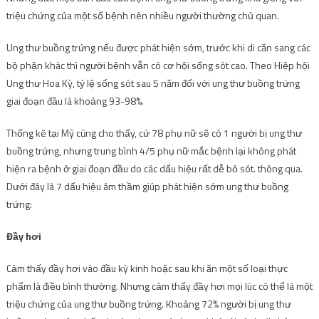
triệu chứng của một số bệnh nên nhiều người thường chủ quan.
Ung thư buồng trứng nếu được phát hiện sớm, trước khi di căn sang các
bộ phận khác thì người bệnh vẫn có cơ hội sống sót cao. Theo Hiệp hội
Ung thư Hoa Kỳ, tỷ lệ sống sót sau 5 năm đối với ung thư buồng trứng
giai đoạn đầu là khoảng 93-98%.
Thống kê tại Mỹ cũng cho thấy, cứ 78 phụ nữ sẽ có 1 người bị ung thư
buồng trứng, nhưng trung bình 4/5 phụ nữ mắc bệnh lại không phát
hiện ra bệnh ở giai đoạn đầu do các dấu hiệu rất dễ bỏ sót. thông qua.
Dưới đây là 7 dấu hiệu âm thầm giúp phát hiện sớm ung thư buồng
trứng:
Đầy hơi
Cảm thấy đầy hơi vào đầu kỳ kinh hoặc sau khi ăn một số loại thực
phẩm là điều bình thường. Nhưng cảm thấy đầy hơi mọi lúc có thể là một
triệu chứng của ung thư buồng trứng. Khoảng 72% người bị ung thư