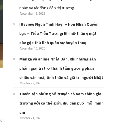
nhân và tác động đến thị trường
November 18, 2025
[Review Ngôn Tình Hay] – Hôn Nhân Quyền
Lực – Tiễu Tiễu Tương: Khi nữ thần y mặt
dày gặp thủ lĩnh quân sự huyền thoại
November 16, 2025
Manga và anime Nhật Bản: Khi những sản
phẩm giải trí trở thành tấm gương phản
chiếu văn hoá, tinh thần và giá trị người Nhật
October 27, 2025
Tuyển tập những bộ truyện có nam chính gia
trưởng với cả thế giới, dịu dàng với mỗi mình
em
October 21, 2025
đó