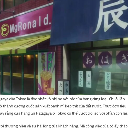
ya của Tokyo là độc nhất vô nhị so với các cửa hàng cùng loại. Chuỗi lần
ở thành cường quốc sản xuất bánh mì kẹp thịt của đất nước. Thực đơn tiêu
ấy rằng cửa hàng Ga Hatagaya ở Tokyo có thể vượt trội so với phần còn lại.
 với thương hiệu và sự hài lòng của khách hàng. Mã công việc của cô ấy chào