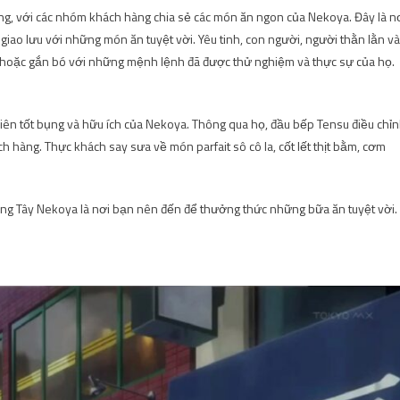
ng, với các nhóm khách hàng chia sẻ các món ăn ngon của Nekoya. Đây là n
giao lưu với những món ăn tuyệt vời. Yêu tinh, con người, người thằn lằn và
hoặc gắn bó với những mệnh lệnh đã được thử nghiệm và thực sự của họ.
 viên tốt bụng và hữu ích của Nekoya. Thông qua họ, đầu bếp Tensu điều chỉ
 hàng. Thực khách say sưa về món parfait sô cô la, cốt lết thịt bằm, cơm
hàng Tây Nekoya là nơi bạn nên đến để thưởng thức những bữa ăn tuyệt vời.