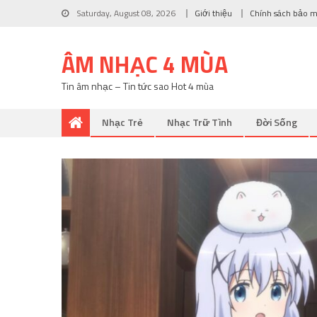
Saturday, August 08, 2026
Giới thiệu
Chính sách bảo 
ÂM NHẠC 4 MÙA
Tin âm nhạc – Tin tức sao Hot 4 mùa
Nhạc Trẻ
Nhạc Trữ Tình
Đời Sống