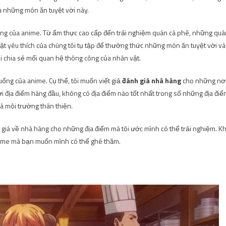
 những món ăn tuyệt vời này.
ng của anime. Từ ẩm thực cao cấp đến trải nghiệm quán cà phê, những quá
vật yêu thích của chúng tôi tụ tập để thưởng thức những món ăn tuyệt vời và
i chia sẻ mối quan hệ thông công của nhân vật.
uống của anime. Cụ thể, tôi muốn viết giả
đánh giá nhà hàng
cho những nơ
i địa điểm hàng đầu, không có địa điểm nào tốt nhất trong số những địa điể
và môi trường thân thiện.
 giá về nhà hàng cho những địa điểm mà tôi ước mình có thể trải nghiệm. Kh
nime mà bạn muốn mình có thể ghé thăm.