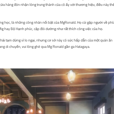
ửa hàng đón nhận lòng trung thành của cô ấy với thương hiệu, điều này th
ung học, là những công nhân nổi bật của MgRonald. Họ cúi gập người về phí
Mig hay Bộ Hạnh phúc, cặp đôi dường như rất thích công việc của họ.
ải tạm dừng vì lo ngại, nhưng cơ sở này có sức hấp dẫn của một quán ăn
ng di chuyển, vui lòng ghé qua Mg Ronald gần ga Hatagaya.