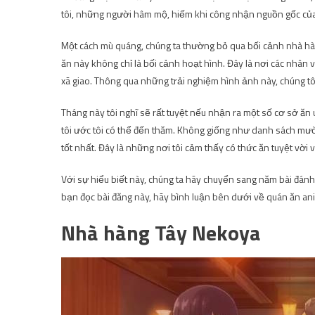
tôi, những người hâm mộ, hiếm khi công nhận nguồn gốc của
Một cách mù quáng, chúng ta thường bỏ qua bối cảnh nhà hà
ăn này không chỉ là bối cảnh hoạt hình. Đây là nơi các nhân 
xã giao. Thông qua những trải nghiệm hình ảnh này, chúng tô
Tháng này tôi nghĩ sẽ rất tuyệt nếu nhận ra một số cơ sở ăn 
tôi ước tôi có thể đến thăm. Không giống như danh sách mườ
tốt nhất. Đây là những nơi tôi cảm thấy có thức ăn tuyệt vời 
Với sự hiểu biết này, chúng ta hãy chuyển sang năm bài đánh
bạn đọc bài đăng này, hãy bình luận bên dưới về quán ăn a
Nhà hàng Tây Nekoya