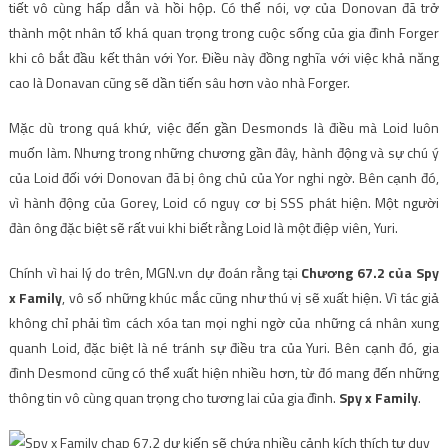
tiết vô cùng hấp dẫn và hồi hộp. Có thể nói, vợ của Donovan đã trở
thành một nhân tố khá quan trọng trong cuộc sống của gia đình Forger
khi cô bắt đầu kết thân với Yor. Điều này đồng nghĩa với việc khả năng
cao là Donavan cũng sẽ dần tiến sâu hơn vào nhà Forger.
Mặc dù trong quá khứ, việc đến gần Desmonds là điều mà Loid luôn
muốn làm. Nhưng trong những chương gần đây, hành động và sự chú ý
của Loid đối với Donovan đã bị ông chủ của Yor nghi ngờ. Bên cạnh đó,
vì hành động của Gorey, Loid có nguy cơ bị SSS phát hiện. Một người
đàn ông đặc biệt sẽ rất vui khi biết rằng Loid là một điệp viên, Yuri.
Chính vì hai lý do trên, MGN.vn dự đoán rằng tại
Chương 67.2 của Spy
x Family
, vô số những khúc mắc cũng như thú vị sẽ xuất hiện. Vì tác giả
không chỉ phải tìm cách xóa tan mọi nghi ngờ của những cá nhân xung
quanh Loid, đặc biệt là né tránh sự điều tra của Yuri. Bên cạnh đó, gia
đình Desmond cũng có thể xuất hiện nhiều hơn, từ đó mang đến những
thông tin vô cùng quan trọng cho tương lai của gia đình.
Spy x Family
.