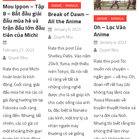
Mou Ippon – Tập
ANIME - MANGA
8 – Bắt đầu giải
Break of Dawn –
ANIME - MANGA
đấu mùa hè và
All the Anime
Oh – Lạc Vào
trận đấu lớn đầu
January 6, 2023
Anime
tiên của Michi
Quynh Nhu
January 4, 2023
Rate this post Của
February 27, 2023
Quynh Nhu
Shelley Pallis. Vào năm
Quynh Nhu
Rate this post Tôi
2049, Yuma, một thiếu
Rate this post Michi
muốn nói chuyện –
niên Tokyo, đã nói rất
hoàn toàn bị kích
ngắn gọn – về Inu-Oh,
rõ ràng về tất cả
động. Cuối cùng, giải
đoạn riff rất hay (dù
những công nghệ
đấu mùa hè mà các cô
không hay lắm) của
được cho là sẽ giúp ích
gái đang hướng tới tại
Yuasa Masaaki về
cho cuộc sống của anh
Fukuoka cuối cùng
truyền thuyết Heike và
ta, đặc biệt là Nanako
cũng đến. Nhưng, tất
sự ra đời của Noh.
cáu kỉnh, một trợ lý cá
nhiên, các cô gái có
Nhưng tôi biết rằng tôi
nhân người máy
một khoảng thời gian
không thể làm như
thường có vẻ giống
trước khi hành động
vậy mà không tham