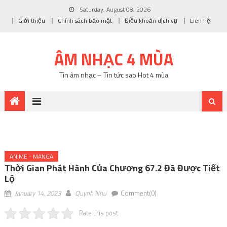
Saturday, August 08, 2026
Giới thiệu
Chính sách bảo mật
Điều khoản dịch vụ
Liên hệ
ÂM NHẠC 4 MÙA
Tin âm nhạc – Tin tức sao Hot 4 mùa
ANIME - MANGA
Thời Gian Phát Hành Của Chương 67.2 Đã Được Tiết
Lộ
January 14, 2023
Quynh Nhu
Comment(0)
Rate this post