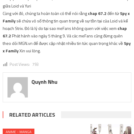
Cùng với đó, chúng ta hoàn toàn có thể nói rằng
chap 67.2
đến từ
Spy x
Family
sẽ chứa vô số thông tin quan trọng về sự tồn tại của Loid và kế
hoạch Strix. Đó là lý do tại sao meFans không quen với việc xem
chap
67.2
Phát hành vào ngày 5 tháng 9. Và các meFans cũng đừng quên
theo dõi MGN.vn để được cập nhật nhiều tin tức quan trọng khác về
Spy
x Family
Xin vui lòng.
Post Views:
793
Quynh Nhu
RELATED ARTICLES
ANIME - MANGA