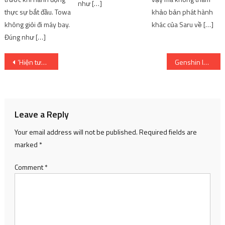
như […]
thực sự bắt đầu. Towa
khảo bản phát hành
không giỏi đi máy bay.
khác của Saru về […]
Đúng như […]
Post
‘Hiện tượng mạng’ Trang Hý sau 8 năm nổi tiếng thế nào?
Genshin Impact: Lý thuyết về chiến dịch “Thu thập Gnosis” của Tsaritsa | SharingFunVN
navigation
Leave a Reply
Your email address will not be published.
Required fields are
marked
*
Comment
*