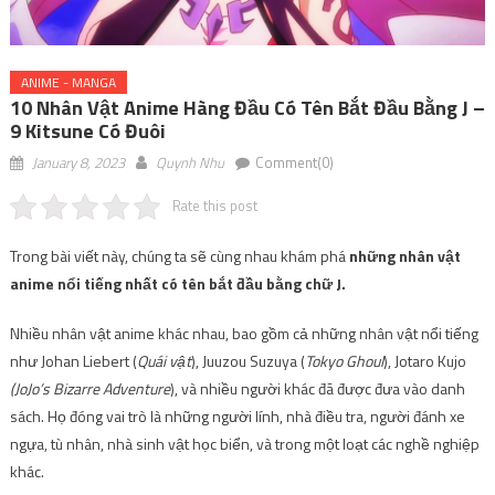
ANIME - MANGA
10 Nhân Vật Anime Hàng Đầu Có Tên Bắt Đầu Bằng J –
9 Kitsune Có Đuôi
January 8, 2023
Quynh Nhu
Comment(0)
Rate this post
Trong bài viết này, chúng ta sẽ cùng nhau khám phá
những nhân vật
anime nổi tiếng nhất có tên bắt đầu bằng chữ J.
Nhiều nhân vật anime khác nhau, bao gồm cả những nhân vật nổi tiếng
như Johan Liebert (
Quái vật
), Juuzou Suzuya (
Tokyo Ghoul
), Jotaro Kujo
(JoJo’s Bizarre Adventure
), và nhiều người khác đã được đưa vào danh
sách. Họ đóng vai trò là những người lính, nhà điều tra, người đánh xe
ngựa, tù nhân, nhà sinh vật học biển, và trong một loạt các nghề nghiệp
khác.