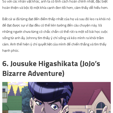
So với các nhân vật khác, anh ta có tính cách hoàn chỉnh nhất, đặc biệt
hoàn thiện và bộc lộ một khía cạnh đen tối hơn, cảm thấy dễ hiểu hơn.
Bất cứ ai đã từng đạt đến điểm thấp nhất của họ và sau đó leo ra khỏi nó
để đạt được sự vĩ đại đều có thể liên tưởng đến câu chuyện này. Và
những người chưa từng có chắc chắn có thể rút ra một số bài học cuộc
sống từ anh ấy. Johnny tìm thấy ý chí sống và kéo mình ra khỏi trầm
cảm. Anh thể hiện ý chí quyết liệt của mình để chiến thắng và tìm thấy
hạnh phúc.
6. Jousuke Higashikata (JoJo’s
Bizarre Adventure)