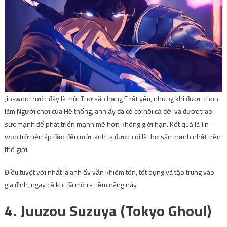
Jin-woo trước đây là một Thợ săn hạng E rất yếu, nhưng khi được chọn
làm Người chơi của Hệ thống, anh ấy đã có cơ hội cả đời và được trao
sức mạnh để phát triển mạnh mẽ hơn không giới hạn. Kết quả là Jin-
woo trở nên áp đảo đến mức anh ta được coi là thợ săn mạnh nhất trên
thế giới.
Điều tuyệt vời nhất là anh ấy vẫn khiêm tốn, tốt bụng và tập trung vào
gia đình, ngay cả khi đã mở ra tiềm năng này.
4. Juuzou Suzuya (Tokyo Ghoul)