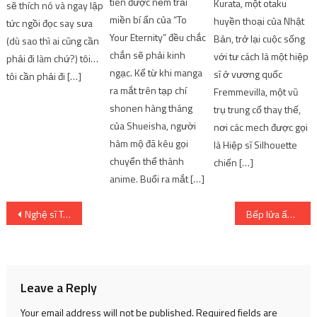
tiên được nếm trải
Kurata, một otaku
sẽ thích nó và ngay lập
miền bí ẩn của “To
huyền thoại của Nhật
tức ngồi đọc say sưa
Your Eternity” đều chắc
Bản, trở lại cuộc sống
(dù sao thì ai cũng cần
chắn sẽ phải kinh
với tư cách là một hiệp
phải đi làm chứ?) tôi…
ngạc. Kể từ khi manga
sĩ ở vương quốc
tôi cần phải đi […]
ra mắt trên tạp chí
Fremmevilla, một vũ
shonen hàng tháng
trụ trung cổ thay thế,
của Shueisha, người
nơi các mech được gọi
hâm mộ đã kêu gọi
là Hiệp sĩ Silhouette
chuyển thể thành
chiến […]
anime. Buổi ra mắt […]
Post
Nghệ sĩ Trung Hiếu: ‘Sân khấu khan hiếm kịch bản hay’
Bếp lửa ấm – Tuổi Trẻ Online
navigation
Leave a Reply
Your email address will not be published.
Required fields are