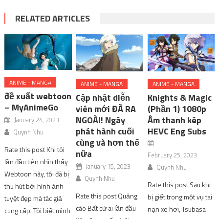
RELATED ARTICLES
ANIME - MANGA
ANIME - MANGA
ANIME - MANGA
đề xuất webtoon
Cập nhật diễn
Knights & Magic
– MyAnimeGo
viên mới ĐÃ RA
(Phần 1) 1080p
NGOÀI! Ngày
Âm thanh kép
January 24, 2023
phát hành cuối
HEVC Eng Subs
Quynh Nhu
cùng và hơn thế
Rate this post Khi tôi
nữa
February 25, 2023
lần đầu tiên nhìn thấy
January 15, 2023
Quynh Nhu
Webtoon này, tôi đã bị
Quynh Nhu
Rate this post Sau khi
thu hút bởi hình ảnh
Rate this post Quảng
bị giết trong một vụ tai
tuyệt đẹp mà tác giả
cáo Bất cứ ai lần đầu
nạn xe hơi, Tsubasa
cung cấp. Tôi biết mình