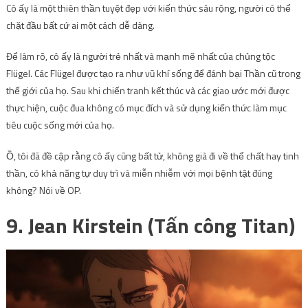
Cô ấy là một thiên thần tuyệt đẹp với kiến ​​thức sâu rộng, người có thể
chặt đầu bất cứ ai một cách dễ dàng.
Để làm rõ, cô ấy là người trẻ nhất và mạnh mẽ nhất của chủng tộc
Flügel. Các Flügel được tạo ra như vũ khí sống để đánh bại Thần cũ trong
thế giới của họ. Sau khi chiến tranh kết thúc và các giao ước mới được
thực hiện, cuộc đua không có mục đích và sử dụng kiến ​​thức làm mục
tiêu cuộc sống mới của họ.
Ồ, tôi đã đề cập rằng cô ấy cũng bất tử, không già đi về thể chất hay tinh
thần, có khả năng tự duy trì và miễn nhiễm với mọi bệnh tật đúng
không? Nói về OP.
9. Jean Kirstein (Tấn công Titan)