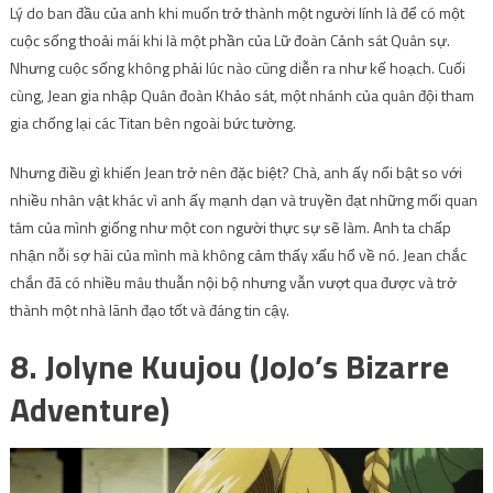
Lý do ban đầu của anh khi muốn trở thành một người lính là để có một
cuộc sống thoải mái khi là một phần của Lữ đoàn Cảnh sát Quân sự.
Nhưng cuộc sống không phải lúc nào cũng diễn ra như kế hoạch. Cuối
cùng, Jean gia nhập Quân đoàn Khảo sát, một nhánh của quân đội tham
gia chống lại các Titan bên ngoài bức tường.
Nhưng điều gì khiến Jean trở nên đặc biệt? Chà, anh ấy nổi bật so với
nhiều nhân vật khác vì anh ấy mạnh dạn và truyền đạt những mối quan
tâm của mình giống như một con người thực sự sẽ làm. Anh ta chấp
nhận nỗi sợ hãi của mình mà không cảm thấy xấu hổ về nó. Jean chắc
chắn đã có nhiều mâu thuẫn nội bộ nhưng vẫn vượt qua được và trở
thành một nhà lãnh đạo tốt và đáng tin cậy.
8. Jolyne Kuujou (JoJo’s Bizarre
Adventure)