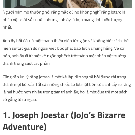
Người hâm mộ thường nói rằng mặc dù họ không nghĩ rằng Jotaro là
nhân vật xuất sắc nhất, nhưng anh ấy là JoJo mang tính biểu tượng
nhất.
Anh ấy bắt đầu là một thanh thiếu niên tức giận và không biết cách thể
hiện sự tức giận đó ngoài việc bộc phát bạo lực và hung hăng. Về cơ
bản, anh ấy đi từ một kẻ ngốc nghếch trở thành một nhân vật trưởng
thành trong suốt các phần.
Cũng cần lưu ý rằng Jotaro là một kẻ lập dị trong xã hội được cải trang
thành một kẻ xấu. Tất cả những chiếc áo lót một bên của anh ấy rõ ràng
là hài hước hơn nhiều trong tâm trí anh ấy; họ là một đứa trẻ mọt sách
cố gắng tỏ ra ngầu.
1. Joseph Joestar (JoJo’s Bizarre
Adventure)