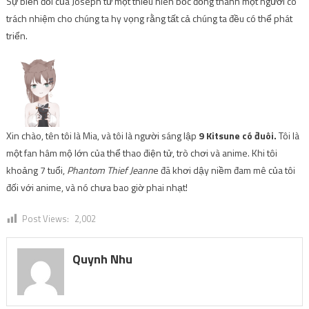
Sự biến đổi của Joseph từ một thiếu niên bốc đồng thành một người có
trách nhiệm cho chúng ta hy vọng rằng tất cả chúng ta đều có thể phát
triển.
Xin chào, tên tôi là Mia, và tôi là người sáng lập
9 Kitsune có đuôi.
Tôi là
một fan hâm mộ lớn của thể thao điện tử, trò chơi và anime. Khi tôi
khoảng 7 tuổi,
Phantom Thief Jeann
e đã khơi dậy niềm đam mê của tôi
đối với anime, và nó chưa bao giờ phai nhạt!
Post Views:
2,002
Quynh Nhu