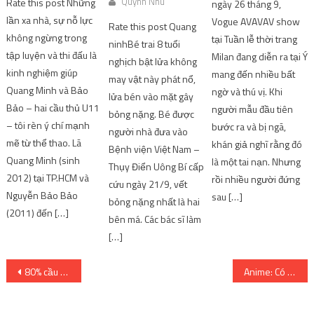
Quynh Nhu
Rate this post Những
ngày 26 tháng 9,
lần xa nhà, sự nỗ lực
Vogue AVAVAV show
Rate this post Quang
không ngừng trong
tại Tuần lễ thời trang
ninhBé trai 8 tuổi
tập luyện và thi đấu là
Milan đang diễn ra tại Ý
nghịch bật lửa không
kinh nghiệm giúp
mang đến nhiều bất
may vật này phát nổ,
Quang Minh và Bảo
ngờ và thú vị. Khi
lửa bén vào mặt gây
Bảo – hai cầu thủ U11
người mẫu đầu tiên
bỏng nặng. Bé được
– tôi rèn ý chí mạnh
bước ra và bị ngã,
người nhà đưa vào
mẽ từ thể thao. Lã
khán giả nghĩ rằng đó
Bệnh viện Việt Nam –
Quang Minh (sinh
là một tai nạn. Nhưng
Thụy Điển Uông Bí cấp
2012) tại TP.HCM và
rồi nhiều người đứng
cứu ngày 21/9, vết
Nguyễn Bảo Bảo
sau […]
bỏng nặng nhất là hai
(2011) đến […]
bên má. Các bác sĩ làm
[…]
Post
80% cầu thủ bóng rổ NBA yêu thích phim hoạt hình Nhật Bản
Anime: Có thể bạn chưa biết
navigation