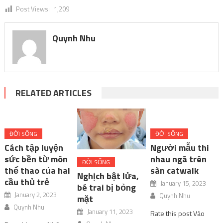
Post Views:
1,209
Quynh Nhu
RELATED ARTICLES
ĐỜI SỐNG
ĐỜI SỐNG
Cách tập luyện
Người mẫu thi
sức bền từ môn
nhau ngã trên
ĐỜI SỐNG
thể thao của hai
sàn catwalk
Nghịch bật lửa,
cầu thủ trẻ
January 15, 2023
bé trai bị bỏng
January 2, 2023
Quynh Nhu
mặt
Quynh Nhu
January 11, 2023
Rate this post Vào