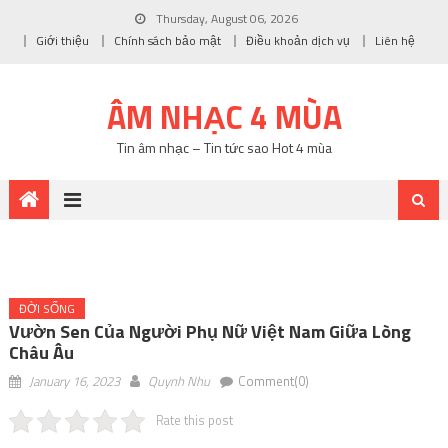
Thursday, August 06, 2026
Giới thiệu
Chính sách bảo mật
Điều khoản dịch vụ
Liên hệ
ÂM NHẠC 4 MÙA
Tin âm nhạc – Tin tức sao Hot 4 mùa
ĐỜI SỐNG
Vườn Sen Của Người Phụ Nữ Việt Nam Giữa Lòng
Châu Âu
January 16, 2023
Quynh Nhu
Comment(0)
Rate this post