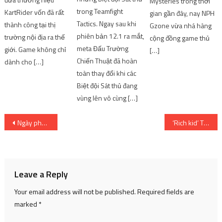
Mysteries trong thời
trong Teamfight
KartRider vốn đã rất
gian gần đây, nay NPH
Tactics. Ngay sau khi
thành công tại thị
Gzone vừa nhá hàng
phiên bản 12.1 ra mắt,
trường nội địa ra thế
cộng đồng game thủ
meta Đấu Trường
giới. Game không chỉ
[…]
Chiến Thuật đã hoàn
dành cho […]
toàn thay đổi khi các
Biệt đội Sát thủ đang
vùng lên vô cùng […]
Post
Ngày phát hành mới được công bố
‘Rich kid’ Tiên Nguyễn khoe gu thời trang đẳng cấp tại Tuần lễ thời trang Milan
navigation
Leave a Reply
Your email address will not be published.
Required fields are
marked
*