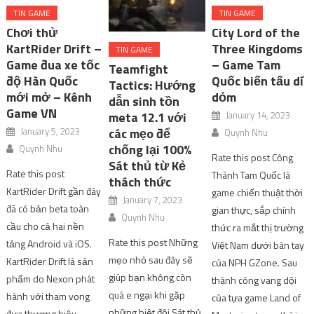
TIN GAME
TIN GAME
Chơi thử
City Lord of the
KartRider Drift –
Three Kingdoms
TIN GAME
Game đua xe tốc
– Game Tam
Teamfight
độ Hàn Quốc
Quốc biến tấu dí
Tactics: Hướng
mới mở – Kênh
dỏm
dẫn sinh tồn
Game VN
January 14, 2023
meta 12.1 với
January 5, 2023
các mẹo để
Quynh Nhu
chống lại 100%
Quynh Nhu
Rate this post Công
Sát thủ từ Kẻ
Rate this post
Thành Tam Quốc là
thách thức
KartRider Drift gần đây
game chiến thuật thời
January 7, 2023
đã có bản beta toàn
gian thực, sắp chính
Quynh Nhu
cầu cho cả hai nền
thức ra mắt thị trường
Rate this post Những
tảng Android và iOS.
Việt Nam dưới bàn tay
mẹo nhỏ sau đây sẽ
KartRider Drift là sản
của NPH GZone. Sau
giúp bạn không còn
phẩm do Nexon phát
thành công vang dội
quá e ngại khi gặp
hành với tham vọng
của tựa game Land of
những biệt đội Sát thủ
đưa thương hiệu