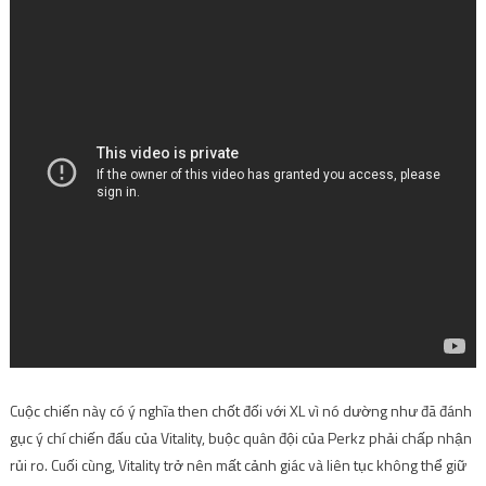
Cuộc chiến này có ý nghĩa then chốt đối với XL vì nó dường như đã đánh
gục ý chí chiến đấu của Vitality, buộc quân đội của Perkz phải chấp nhận
rủi ro. Cuối cùng, Vitality trở nên mất cảnh giác và liên tục không thể giữ