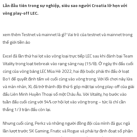
Lần đầu tiên trong sự nghiệp, siêu sao người Croatia lỡ hẹn với
vòng play-off LEC.
xem thêm
Testnet và mainnet là gì? Vai trò của testnet và mainnet trong
thế giới tiền ảo
Excel đã lần thứ hai lọt vào vòng loại trực tiếp LEC sau khi đánh bại Team
Vitality trong loạt tiebreak vào rạng sáng nay (15/8). Ở ngày thi đấu cuối
cùng của vòng bảng LEC Mùa Hè 2022, hai đội buộc phải thi đấu ở loạt
Bo1 để quyết định tấm vé cuối cùng vào vòng trong. Với lối chơi nảy lửa
và mãn nhãn, XL đã trở thành đội thứ 6 góp mặt tại vòng play-off của giải
đấu Liên Minh Huyền Thoại số một Châu Âu. Với Vitality, họ bước vào
tuần đấu cuối cùng với 94% cơ hội lọt vào vòng trong – tức là chỉ cần
thắng 1/3 trận đấu còn lại.
Nhưng cuối cùng, Perkz và những người đồng đội của mình đã gục ngã
lần lượt trước SK Gaming, Fnatic và Rogue và phải tự định đoạt số phận