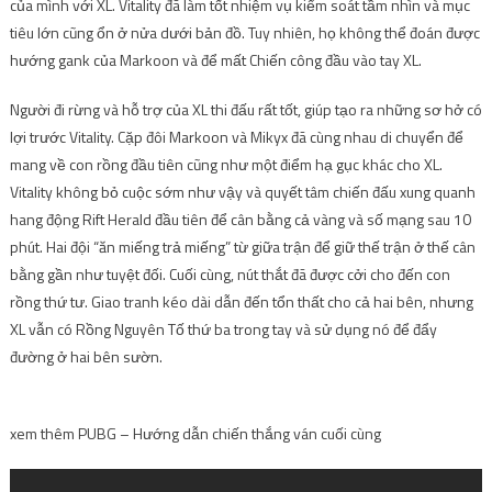
của mình với XL. Vitality đã làm tốt nhiệm vụ kiểm soát tầm nhìn và mục
tiêu lớn cũng ổn ở nửa dưới bản đồ. Tuy nhiên, họ không thể đoán được
hướng gank của Markoon và để mất Chiến công đầu vào tay XL.
Người đi rừng và hỗ trợ của XL thi đấu rất tốt, giúp tạo ra những sơ hở có
lợi trước Vitality. Cặp đôi Markoon và Mikyx đã cùng nhau di chuyển để
mang về con rồng đầu tiên cũng như một điểm hạ gục khác cho XL.
Vitality không bỏ cuộc sớm như vậy và quyết tâm chiến đấu xung quanh
hang động Rift Herald đầu tiên để cân bằng cả vàng và số mạng sau 10
phút. Hai đội “ăn miếng trả miếng” từ giữa trận để giữ thế trận ở thế cân
bằng gần như tuyệt đối. Cuối cùng, nút thắt đã được cởi cho đến con
rồng thứ tư. Giao tranh kéo dài dẫn đến tổn thất cho cả hai bên, nhưng
XL vẫn có Rồng Nguyên Tố thứ ba trong tay và sử dụng nó để đẩy
đường ở hai bên sườn.
xem thêm
PUBG – Hướng dẫn chiến thắng ván cuối cùng