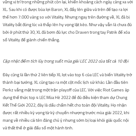
vững vị trí trong những phút còn lại, khiến khoảng cách ngày càng xa với
XL. Sau khi có được bùa lợi Baron, XL đẩy lên giữa và trên để tạo ra lợi
thế hơn 7.000 vàng so với Vitality. Nhưng ngay trên đường về, XL đã bị
Vitality bắt đúng lúc và thắp lên hy vọng lật kèo. Như vậy vẫn là chưa đủ
bởi ở phút thứ 30, XL đã bơm đủ lực cho Draven trong tay Patrik để xóa
sổ Vitality để giành chiến thắng.
Cập nhật điểm tích lũy trong suốt mùa giải LEC 2022 của tất cả 10 đội
Đây cũng là lần thứ 2 liên tiếp XL lọt vào top 6 của LEC và biến Vitality trở
thành bại tướng. XL cũng tạo ra một cột mốc lịch sử khác: Lần đầu tiên
Perkz vắng mặt trong một trận playoff của LEC. Với việc Riot Games áp
dụng thể thức top 4 LEC Mùa Hè 2022 để đủ điều kiện tham dự Chung
Kết Thế Giới 2022, đây là dấu chấm hết cho toàn đội Vitality. Họ nhận
được rất nhiều kỳ vọng từ kỳ chuyển nhượng trước mùa giải 2022, khi
mang về nhiều cái tên đáng chú ý nhưng sớm bị loại khỏi giải quốc nội
và thất thế ở giải đấu số một hành tinh.