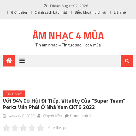
Friday, August 07, 2026
Giới thiệu
Chính sách bảo mật
Điều khoản dịch vụ
Liên hệ
ÂM NHẠC 4 MÙA
Tin âm nhạc – Tin tức sao Hot 4 mùa
TIN GAME
Với 94% Cơ Hội Đi Tiếp, Vitality Của “Super Team”
Perkz Vẫn Phải Ở Nhà Xem CKTG 2022
January 8, 2023
Quynh Nhu
Comment(0)
Rate this post