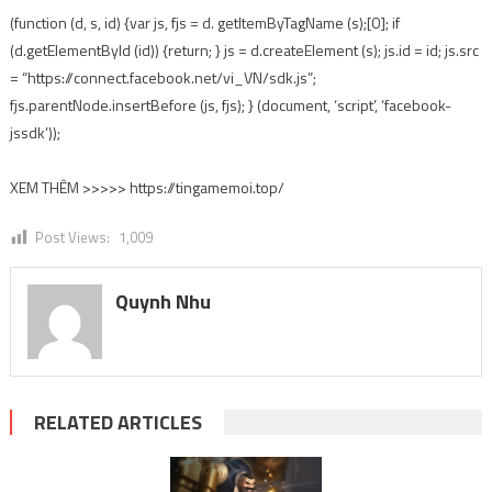
(function (d, s, id) {var js, fjs = d. getItemByTagName (s);[0]; if
(d.getElementById (id)) {return; } js = d.createElement (s); js.id = id; js.src
= “https://connect.facebook.net/vi_VN/sdk.js”;
fjs.parentNode.insertBefore (js, fjs); } (document, ‘script’, ‘facebook-
jssdk’));
XEM THÊM >>>>> https://tingamemoi.top/
Post Views:
1,009
Quynh Nhu
RELATED ARTICLES