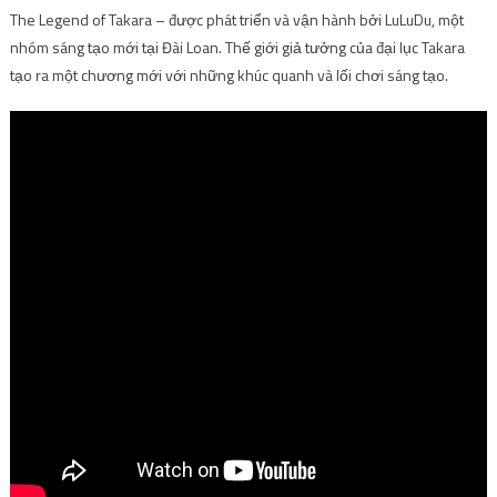
The Legend of Takara – được phát triển và vận hành bởi LuLuDu, một
nhóm sáng tạo mới tại Đài Loan. Thế giới giả tưởng của đại lục Takara
tạo ra một chương mới với những khúc quanh và lối chơi sáng tạo.