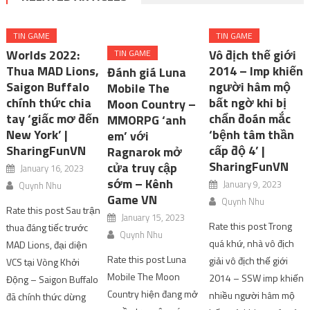
TIN GAME
TIN GAME
Worlds 2022:
Vô địch thế giới
TIN GAME
Thua MAD Lions,
2014 – Imp khiến
Đánh giá Luna
Saigon Buffalo
người hâm mộ
Mobile The
chính thức chia
bất ngờ khi bị
Moon Country –
tay ‘giấc mơ đến
chẩn đoán mắc
MMORPG ‘anh
New York’ |
‘bệnh tâm thần
em’ với
SharingFunVN
cấp độ 4’ |
Ragnarok mở
SharingFunVN
cửa truy cập
January 16, 2023
sớm – Kênh
January 9, 2023
Quynh Nhu
Game VN
Quynh Nhu
Rate this post Sau trận
January 15, 2023
Rate this post Trong
thua đáng tiếc trước
Quynh Nhu
quá khứ, nhà vô địch
MAD Lions, đại diện
Rate this post Luna
giải vô địch thế giới
VCS tại Vòng Khởi
Mobile The Moon
2014 – SSW imp khiến
Động – Saigon Buffalo
Country hiện đang mở
nhiều người hâm mộ
đã chính thức dừng