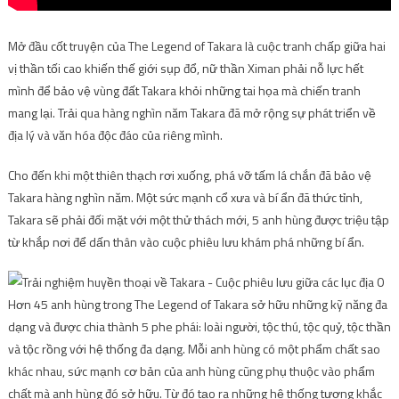
Mở đầu cốt truyện của The Legend of Takara là cuộc tranh chấp giữa hai
vị thần tối cao khiến thế giới sụp đổ, nữ thần Ximan phải nỗ lực hết
mình để bảo vệ vùng đất Takara khỏi những tai họa mà chiến tranh
mang lại. Trải qua hàng nghìn năm Takara đã mở rộng sự phát triển về
địa lý và văn hóa độc đáo của riêng mình.
Cho đến khi một thiên thạch rơi xuống, phá vỡ tấm lá chắn đã bảo vệ
Takara hàng nghìn năm. Một sức mạnh cổ xưa và bí ẩn đã thức tỉnh,
Takara sẽ phải đối mặt với một thử thách mới, 5 anh hùng được triệu tập
từ khắp nơi để dấn thân vào cuộc phiêu lưu khám phá những bí ẩn.
Hơn 45 anh hùng trong The Legend of Takara sở hữu những kỹ năng đa
dạng và được chia thành 5 phe phái: loài người, tộc thú, tộc quỷ, tộc thần
và tộc rồng với hệ thống đa dạng. Mỗi anh hùng có một phẩm chất sao
khác nhau, sức mạnh cơ bản của anh hùng cũng phụ thuộc vào phẩm
chất mà anh hùng đó sở hữu. Từ đó tạo ra những hệ thống tương khắc