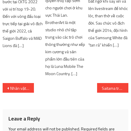
quyền truy cập sớm
bất ngờ khi say xỉn và
bước tại CKTG 2022
cho người chơi ở khu
lên livestream để khóc
với vị trí top 19-20.
vực Thái Lan.
lóc, than thở về cuộc
Đến với vòng đấu loại
BrotherArt là một
đời. Sau chức vô địch
trực tiếp tại giải vô địch
studio nhỏ chỉ tập
thế giới 2014, đội hình
thế giới 2022, cả
trung vào các trò chơi
của Samsung White đã
Saigon Buffalo và MAD
thông thường như xếp
“tan rã” khiến […]
Lions đã […]
kim cương và sản
phẩm lớn đầu tiên của
họ là Luna Mobile The
Moon Country. […]
Post
Nhân vật mạnh nhất của Future Diary
Saitama trở lại, One Punch Man Season 3 được công bố
navigation
Leave a Reply
Your email address will not be published.
Required fields are