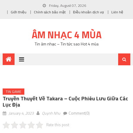
Friday, August 07, 2026
Giới thiệu
Chính sách bảo mật
Điều khoản dịch vụ
Liên hệ
ÂM NHẠC 4 MÙA
Tin âm nhạc – Tin tức sao Hot 4 mùa
TIN GAME
Truyền Thuyết Về Takara – Cuộc Phiêu Lưu Giữa Các
Lục Địa
January 4, 2023
Quynh Nhu
Comment(0)
Rate this post