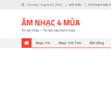
Thursday, August 06, 2026
Giới thiệu
Chính sách bảo 
ÂM NHẠC 4 MÙA
Tin âm nhạc – Tin tức sao Hot 4 mùa
Nhạc Trẻ
Nhạc Trữ Tình
Đời Sống