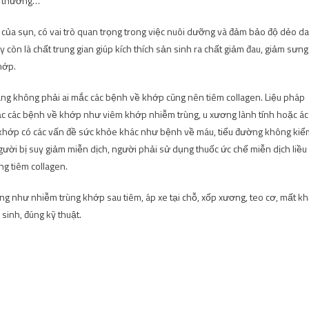
n thương…
của sụn, có vai trò quan trọng trong việc nuôi dưỡng và đảm bảo độ dẻo dai
còn là chất trung gian giúp kích thích sản sinh ra chất giảm đau, giảm sưng
hớp.
 rằng không phải ai mắc các bệnh về khớp cũng nên tiêm collagen. Liệu pháp
ắc các bệnh về khớp như viêm khớp nhiễm trùng, u xương lành tính hoặc ác
 khớp có các vấn đề sức khỏe khác như bệnh về máu, tiểu đường không kiể
ười bị suy giảm miễn dịch, người phải sử dụng thuốc ức chế miễn dịch liều
ng tiêm collagen.
ứng như nhiễm trùng khớp sau tiêm, áp xe tại chỗ, xốp xương, teo cơ, mất k
inh, đúng kỹ thuật.