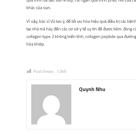
khác của sụn.
Vì vậy, bác sĩ Vũ lưu ý, để tối ưu hóa hiệu quả điều trị các
tại nhà mà hãy đến các cơ sở y tế uy tín để được tiêm. đúng
collagen type 2 không biến tính, collagen peptide qua đườn
hóa khớp.
Post Views:
1,049
Quynh Nhu