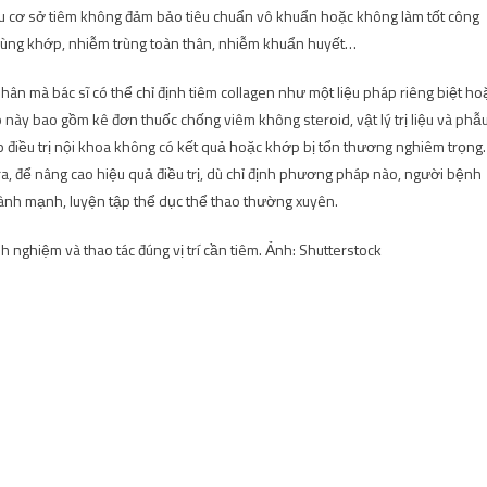
, nếu cơ sở tiêm không đảm bảo tiêu chuẩn vô khuẩn hoặc không làm tốt công
trùng khớp, nhiễm trùng toàn thân, nhiễm khuẩn huyết…
ân mà bác sĩ có thể chỉ định tiêm collagen như một liệu pháp riêng biệt ho
này bao gồm kê đơn thuốc chống viêm không steroid, vật lý trị liệu và phẫ
áp điều trị nội khoa không có kết quả hoặc khớp bị tổn thương nghiêm trọng.
, để nâng cao hiệu quả điều trị, dù chỉ định phương pháp nào, người bệnh
lành mạnh, luyện tập thể dục thể thao thường xuyên.