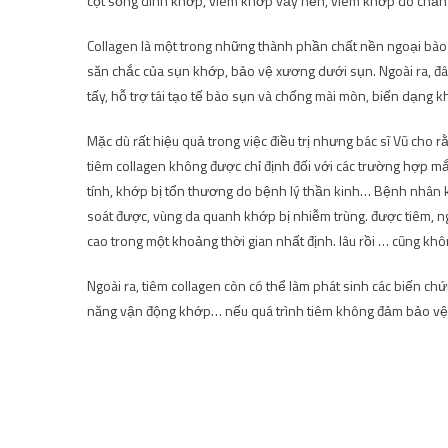
cột sống dính khớp, viêm khớp vảy nến, viêm khớp do chấ
Collagen là một trong những thành phần chất nền ngoại bào 
săn chắc của sụn khớp, bảo vệ xương dưới sụn. Ngoài ra, đây 
tấy, hỗ trợ tái tạo tế bào sụn và chống mài mòn, biến dạng k
Mặc dù rất hiệu quả trong việc điều trị nhưng bác sĩ Vũ cho
tiêm collagen không được chỉ định đối với các trường hợp m
tính, khớp bị tổn thương do bệnh lý thần kinh… Bệnh nhân
soát được, vùng da quanh khớp bị nhiễm trùng. được tiêm, ng
cao trong một khoảng thời gian nhất định. lâu rồi … cũng khô
Ngoài ra, tiêm collagen còn có thể làm phát sinh các biến ch
năng vận động khớp… nếu quá trình tiêm không đảm bảo vệ s