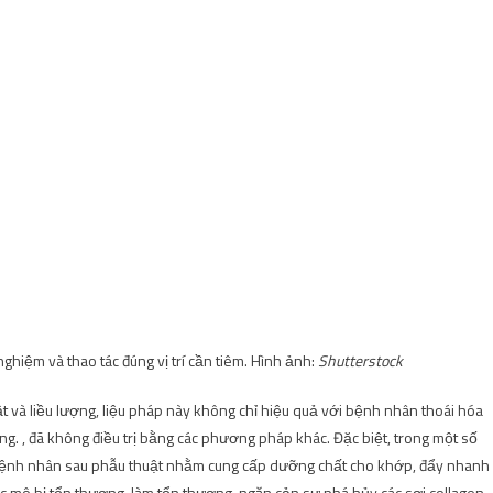
nghiệm và thao tác đúng vị trí cần tiêm. Hình ảnh:
Shutterstock
ật và liều lượng, liệu pháp này không chỉ hiệu quả với bệnh nhân thoái hóa
 , đã không điều trị bằng các phương pháp khác. Đặc biệt, trong một số
o bệnh nhân sau phẫu thuật nhằm cung cấp dưỡng chất cho khớp, đẩy nhanh
 các mô bị tổn thương. làm tổn thương, ngăn cản sự phá hủy các sợi collagen