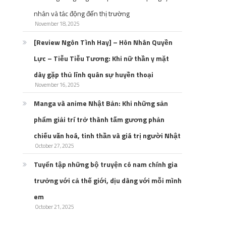
nhân và tác động đến thị trường
November 18, 2025
[Review Ngôn Tình Hay] – Hôn Nhân Quyền
Lực – Tiễu Tiễu Tương: Khi nữ thần y mặt
dày gặp thủ lĩnh quân sự huyền thoại
November 16, 2025
Manga và anime Nhật Bản: Khi những sản
phẩm giải trí trở thành tấm gương phản
chiếu văn hoá, tinh thần và giá trị người Nhật
October 27, 2025
Tuyển tập những bộ truyện có nam chính gia
trưởng với cả thế giới, dịu dàng với mỗi mình
em
October 21, 2025