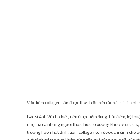
Việc tiêm collagen cần được thực hiện bởi các bác sĩ có kinh 
Bác sĩ Anh Vũ cho biết, nếu được tiêm đúng thời điểm, kỹ thu
nhẹ mà cả những người thoái hóa cơ xương khớp vừa và nặng.
trường hợp nhất định, tiêm collagen còn được chỉ định ch
quá trình tái tạo sụn khớp, rút ​​ngắn quá trình phục hồi của