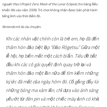
nguyệt thực
(
Project Zero: Mask of the Lunar Eclipse
) cho bảng điều
khiển Wii vào năm 2008. Trò chơi không nhận được bản phát hành
tiếng Anh vào thời điểm đó.
Nintendo
mô tả câu chuyện:
Khi các nhân vật chính còn là trẻ em, họ đã đến
thăm hòn đảo biệt lập “Đảo Rōgetsu.” Giữa một
lễ hội, họ biến mất một cách bí ẩn. Tiêu đề bắt
đầu khi các cô gái quyết định quay trở lại và
thăm hòn đảo một lần nữa để tìm kiếm những
ký ức đã mất của ngày hôm đó. Cố gắng đẩy lùi
những bóng ma xâm lấn, chỉ dựa vào ánh sáng
yếu ớt từ đèn pin và một chiếc máy ảnh có khả