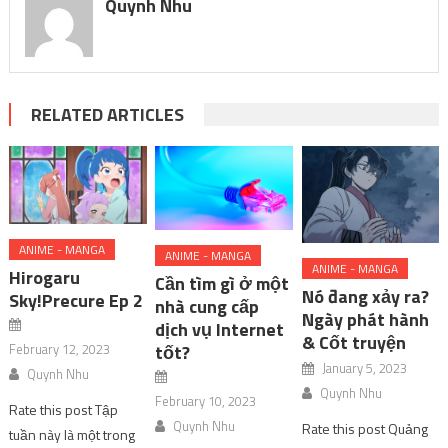
Quynh Nhu
RELATED ARTICLES
ANIME - MANGA
ANIME - MANGA
ANIME - MANGA
Hirogaru
Cần tìm gì ở một
Nó đang xảy ra?
Sky!Precure Ep 2
nhà cung cấp
Ngày phát hành
dịch vụ Internet
& Cốt truyện
February 12, 2023
tốt?
January 5, 2023
Quynh Nhu
Quynh Nhu
February 10, 2023
Rate this post Tập
Quynh Nhu
Rate this post Quảng
tuần này là một trong