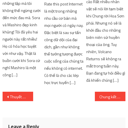
cáo Rất nhiều nhân
những tập mà tôi
Rate this post Internet
vật sẽ nói lời tạm biệt
không thể ngừng cười
là một trong những
khi Chung rời Hoa Sơn
đến mức đau má. Sora
nhu cầu cơ bản mà
phái. Nhưng nó sẽ là
và Mashiro đẹp kinh
mọi người có ngày nay.
khởi đầu cho những
khủng! Tôi đã yêu hai
Đặc biệt là sau sự tấn
biên niên sử huyền
người này rất nhiều!
công dữ dội của đại
thoại của ông. Tuy
Họ có hóa học tuyệt
dịch, gần như không
nhiên, Volcano
vời như vậy. Thật là
thể tưởng tượng được
Returns sẽ không ra
buồn cười khi Sora cứ
cuộc sống của chúng ta
mắt trong tuần này.
nghĩ Mashiro là một
nếu không có internet.
Bạn đang tự hỏi điều gì
công […]
Có thể là cho các lớp
đã khiến chúng […]
học trực tuyến […]
Post
Thuyết minh Fairy Tail: Dragon Slayers – Kẻ giết rồng | SharingFunVN
Chung kết Đường lên đỉnh Olympia: Sự trở lại của cậu học sinh trường huyện
navigation
Leave a Reply