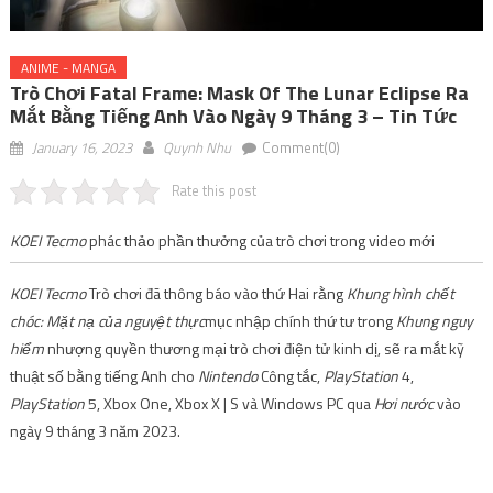
ANIME - MANGA
Trò Chơi Fatal Frame: Mask Of The Lunar Eclipse Ra
Mắt Bằng Tiếng Anh Vào Ngày 9 Tháng 3 – Tin Tức
January 16, 2023
Quynh Nhu
Comment(0)
Rate this post
KOEI
Tecmo
phác thảo phần thưởng của trò chơi trong video mới
KOEI
Tecmo
Trò chơi đã thông báo vào thứ Hai rằng
Khung hình chết
chóc: Mặt nạ của nguyệt thực
mục nhập chính thứ tư trong
Khung nguy
hiểm
nhượng quyền thương mại trò chơi điện tử kinh dị, sẽ ra mắt kỹ
thuật số bằng tiếng Anh cho
Nintendo
Công tắc,
PlayStation
4,
PlayStation
5, Xbox One, Xbox X | S và Windows PC qua
Hơi nước
vào
ngày 9 tháng 3 năm 2023.