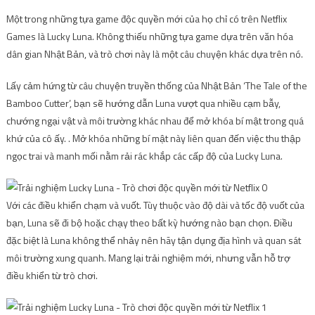
Một trong những tựa game độc ​​quyền mới của họ chỉ có trên Netflix
Games là Lucky Luna. Không thiếu những tựa game dựa trên văn hóa
dân gian Nhật Bản, và trò chơi này là một câu chuyện khác dựa trên nó.
Lấy cảm hứng từ câu chuyện truyền thống của Nhật Bản ‘The Tale of the
Bamboo Cutter’, bạn sẽ hướng dẫn Luna vượt qua nhiều cạm bẫy,
chướng ngại vật và môi trường khác nhau để mở khóa bí mật trong quá
khứ của cô ấy. . Mở khóa những bí mật này liên quan đến việc thu thập
ngọc trai và manh mối nằm rải rác khắp các cấp độ của Lucky Luna.
Với các điều khiển chạm và vuốt. Tùy thuộc vào độ dài và tốc độ vuốt của
bạn, Luna sẽ đi bộ hoặc chạy theo bất kỳ hướng nào bạn chọn. Điều
đặc biệt là Luna không thể nhảy nên hãy tận dụng địa hình và quan sát
môi trường xung quanh. Mang lại trải nghiệm mới, nhưng vẫn hỗ trợ
điều khiển từ trò chơi.