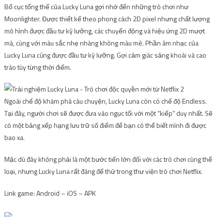
Bố cục tổng thể của Lucky Luna gợi nhớ đến những trò chơi như
Moonlighter. Được thiết kế theo phong cách 2D pixel nhưng chất lượng
mô hình được đầu tư kỹ lưỡng, các chuyển động và hiệu ứng 2D mượt
mà, cùng với màu sắc nhẹ nhàng không màu mè. Phần âm nhạc của
Lucky Luna cũng được đầu tư kỹ lưỡng. Gợi cảm giác sảng khoái và cao
trào tùy từng thời điểm.
Ngoài chế độ khám phá câu chuyện, Lucky Luna còn có chế độ Endless.
Tại đây, người chơi sẽ được đưa vào ngục tối với một “kiếp” duy nhất. Sẽ
có một bảng xếp hạng lưu trữ số điểm để bạn có thể biết mình đi được
bao xa.
Mặc dù đây không phải là một bước tiến lớn đối với các trò chơi cùng thể
loại, nhưng Lucky Luna rất đáng để thử trong thư viện trò chơi Netflix.
Link game: Android – iOS – APK