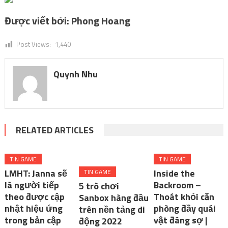
Được viết bởi:
Phong Hoang
Post Views:
1,440
Quynh Nhu
RELATED ARTICLES
TIN GAME
TIN GAME
LMHT: Janna sẽ
Inside the
TIN GAME
là người tiếp
Backroom –
5 trò chơi
theo được cập
Thoát khỏi căn
Sanbox hàng đầu
nhật hiệu ứng
phòng đầy quái
trên nền tảng di
trong bản cập
vật đáng sợ |
động 2022