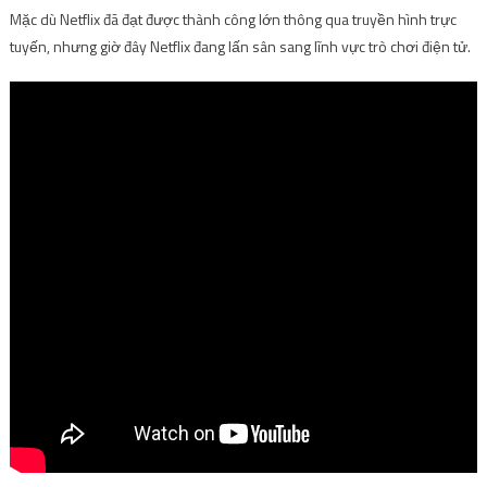
Mặc dù Netflix đã đạt được thành công lớn thông qua truyền hình trực
tuyến, nhưng giờ đây Netflix đang lấn sân sang lĩnh vực trò chơi điện tử.