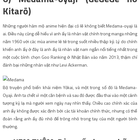
Kitarō)
Những người hâm mộ anime hiện đại có lẽ không biết Medama-oyaji là
ai. Điều này cũng dễ hiểu vì anh ấy là nhân vật chính trong manga những
năm 1960 với các mùa anime lẻ tẻ trong suốt nhiều thập kỷ. Lý do chính
khiến anh ấy ở đây là anh ấy là nhân vật nam ngắn nổi tiếng nhất trong
một cuộc bình chọn Goo Ranking ở Nhật Bản vào năm 2013, thậm chí
đánh bại những nhân vật như Levi Ackerman.
Bộ truyện phổ biến khái niệm Yōkai, và một trong số đó là Medama-
Oyaji. Anh ta chết vì một căn bệnh và sau đó được đầu thai vào một cảnh
tượng kỳ lạ mà người xem ngày nay nhìn thấy. Chiều cao chính xác của
anh ấy không được xác định bởi các tài khoản chính thức, nhưng có thể
đoán rằng anh ấy đủ nhỏ để trông nhỏ trong tay của một người bình
thường.