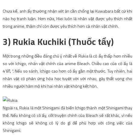
Chưa kể, anh ấy thường nhận xét ân cần chống lại Kuwabara bất cứ khi
nào họ tranh luận. Hơn nữa, Hiei luôn là nhân vật được yêu thích nhất
trong anime, thậm chí còn được yêu thích hơn cả nhân vật chính.
3) Rukia Kuchiki (Thuốc tẩy)
Một trong những điều đáng chú ý nhất về Rukia là cô ấy thấp hơn nhiều
so với Ichigo, nhân vật chính của anime Bleach. Chiều cao của cô ấy là
4’8¾ “. Nếu so sánh, Ichigo cao hơn cô ấy gần một thước. Tuy nhiên, hai
nhân vật có phản ứng hóa học tuyệt vời với nhau, gây thất vọng cho
nhiều người hâm mộ khi hai nhân vật không kết hôn.
Ngoài ra, Rukia là một Shinigami đã biến Ichigo thành một Shinigami thay
thế. Nếu không có cô ấy, cốt truyện chính của Bleach sẽ rất khác, vì nếu
không Ichigo sẽ không có lý do gì để phù hợp với công việc của
Shinigami.