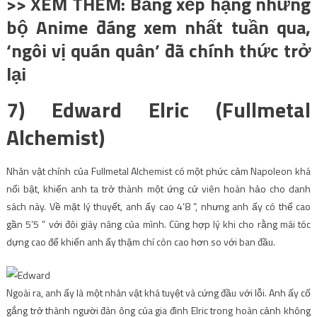
>> XEM THÊM: Bảng xếp hạng những
bộ Anime đáng xem nhất tuần qua,
‘ngôi vị quán quân’ đã chính thức trở
lại
7) Edward Elric (Fullmetal
Alchemist)
Nhân vật chính của Fullmetal Alchemist có một phức cảm Napoleon khá
nổi bật, khiến anh ta trở thành một ứng cử viên hoàn hảo cho danh
sách này. Về mặt lý thuyết, anh ấy cao 4’8 ”, nhưng anh ấy có thể cao
gần 5’5 ” với đôi giày nâng của mình. Cũng hợp lý khi cho rằng mái tóc
dựng cao để khiến anh ấy thậm chí còn cao hơn so với ban đầu.
Ngoài ra, anh ấy là một nhân vật khá tuyệt và cứng đầu với lỗi. Anh ấy cố
gắng trở thành người đàn ông của gia đình Elric trong hoàn cảnh không