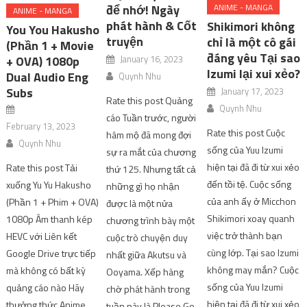
để nhớ! Ngày
ANIME - MANGA
ANIME - MANGA
phát hành & Cốt
Shikimori không
You You Hakusho
truyện
chỉ là một cô gái
(Phần 1 + Movie
đáng yêu Tại sao
January 16, 2023
+ OVA) 1080p
Izumi lại xui xẻo?
Dual Audio Eng
Quynh Nhu
Subs
January 17, 2023
Rate this post Quảng
Quynh Nhu
cáo Tuần trước, người
February 13, 2023
Rate this post Cuộc
hâm mộ đã mong đợi
Quynh Nhu
sống của Yuu Izumi
sự ra mắt của chương
hiện tại đã đi từ xui xẻo
Rate this post Tải
thứ 125. Nhưng tất cả
đến tồi tệ. Cuộc sống
xuống Yu Yu Hakusho
những gì họ nhận
của anh ấy ở Micchon
(Phần 1 + Phim + OVA)
được là một nửa
Shikimori xoay quanh
1080p Âm thanh kép
chương trình bày một
việc trở thành bạn
HEVC với Liên kết
cuộc trò chuyện duy
cùng lớp. Tại sao Izumi
Google Drive trực tiếp
nhất giữa Akutsu và
không may mắn? Cuộc
mà không có bất kỳ
Ooyama. Xếp hàng
sống của Yuu Izumi
quảng cáo nào Hãy
chờ phát hành trong
hiện tại đã đi từ xui xẻo
thưởng thức Anime
tuần này là Please Go