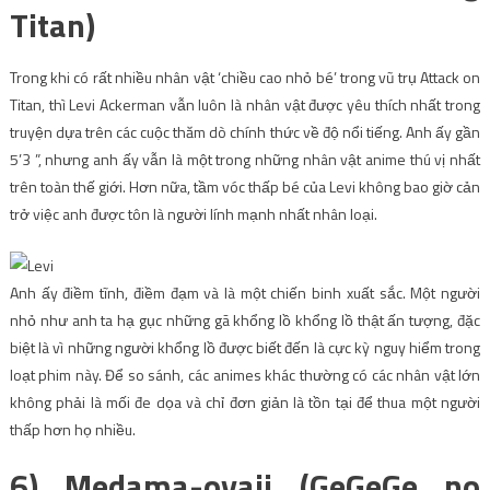
Titan)
Trong khi có rất nhiều nhân vật ‘chiều cao nhỏ bé’ trong vũ trụ Attack on
Titan, thì Levi Ackerman vẫn luôn là nhân vật được yêu thích nhất trong
truyện dựa trên các cuộc thăm dò chính thức về độ nổi tiếng. Anh ấy gần
5’3 ”, nhưng anh ấy vẫn là một trong những nhân vật anime thú vị nhất
trên toàn thế giới. Hơn nữa, tầm vóc thấp bé của Levi không bao giờ cản
trở việc anh được tôn là người lính mạnh nhất nhân loại.
Anh ấy điềm tĩnh, điềm đạm và là một chiến binh xuất sắc. Một người
nhỏ như anh ta hạ gục những gã khổng lồ khổng lồ thật ấn tượng, đặc
biệt là vì những người khổng lồ được biết đến là cực kỳ nguy hiểm trong
loạt phim này. Để so sánh, các animes khác thường có các nhân vật lớn
không phải là mối đe dọa và chỉ đơn giản là tồn tại để thua một người
thấp hơn họ nhiều.
6) Medama-oyaji (GeGeGe no