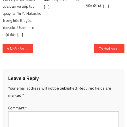
đến tồi tệ. […]
của bạn và tiếp tục
[…]
quay lại. Yu Yu Hakusho
Trong tiểu thuyết,
Yuusuke Urameshi,
một đứa […]
Post
Nhà sản xuất ‘Em và Trinh’ gửi lời xin lỗi đến bà Michiko Yoshii
Có thai sau khi phá thai
navigation
Leave a Reply
Your email address will not be published.
Required fields are
marked
*
Comment
*