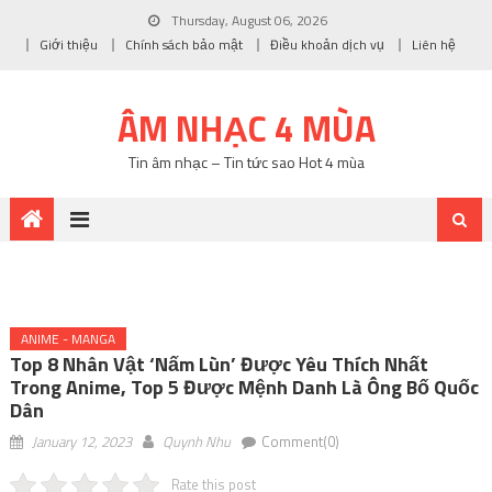
Thursday, August 06, 2026
Giới thiệu
Chính sách bảo mật
Điều khoản dịch vụ
Liên hệ
ÂM NHẠC 4 MÙA
Tin âm nhạc – Tin tức sao Hot 4 mùa
ANIME - MANGA
Top 8 Nhân Vật ‘nấm Lùn’ Được Yêu Thích Nhất
Trong Anime, Top 5 Được Mệnh Danh Là Ông Bố Quốc
Dân
January 12, 2023
Quynh Nhu
Comment(0)
Rate this post