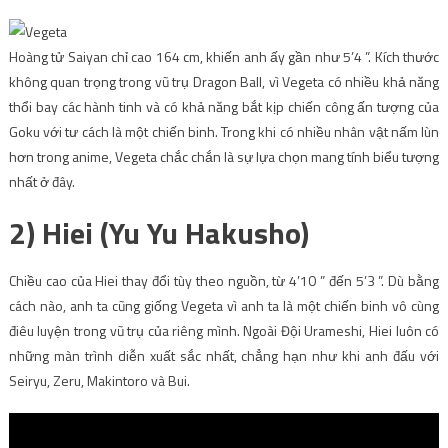
Hoàng tử Saiyan chỉ cao 164 cm, khiến anh ấy gần như 5’4 ”. Kích thước
không quan trọng trong vũ trụ Dragon Ball, vì Vegeta có nhiều khả năng
thổi bay các hành tinh và có khả năng bắt kịp chiến công ấn tượng của
Goku với tư cách là một chiến binh. Trong khi có nhiều nhân vật nấm lùn
hơn trong anime, Vegeta chắc chắn là sự lựa chọn mang tính biểu tượng
nhất ở đây.
2) Hiei (Yu Yu Hakusho)
Chiều cao của Hiei thay đổi tùy theo nguồn, từ 4’10 ” đến 5’3 ”. Dù bằng
cách nào, anh ta cũng giống Vegeta vì anh ta là một chiến binh vô cùng
điêu luyện trong vũ trụ của riêng mình. Ngoài Đội Urameshi, Hiei luôn có
những màn trình diễn xuất sắc nhất, chẳng hạn như khi anh đấu với
Seiryu, Zeru, Makintoro và Bui.