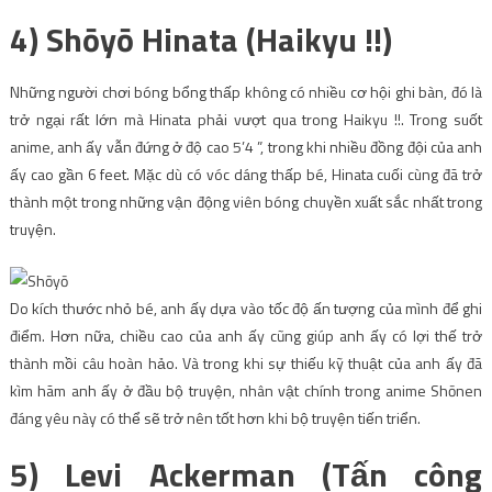
4) Shōyō Hinata (Haikyu !!)
Những người chơi bóng bổng thấp không có nhiều cơ hội ghi bàn, đó là
trở ngại rất lớn mà Hinata phải vượt qua trong Haikyu !!. Trong suốt
anime, anh ấy vẫn đứng ở độ cao 5’4 ”, trong khi nhiều đồng đội của anh
ấy cao gần 6 feet. Mặc dù có vóc dáng thấp bé, Hinata cuối cùng đã trở
thành một trong những vận động viên bóng chuyền xuất sắc nhất trong
truyện.
Do kích thước nhỏ bé, anh ấy dựa vào tốc độ ấn tượng của mình để ghi
điểm. Hơn nữa, chiều cao của anh ấy cũng giúp anh ấy có lợi thế trở
thành mồi câu hoàn hảo. Và trong khi sự thiếu kỹ thuật của anh ấy đã
kìm hãm anh ấy ở đầu bộ truyện, nhân vật chính trong anime Shōnen
đáng yêu này có thể sẽ trở nên tốt hơn khi bộ truyện tiến triển.
5) Levi Ackerman (Tấn công