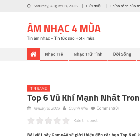
Saturday, August 08, 2026
Giới thiệu
Chính sách bảo 
ÂM NHẠC 4 MÙA
Tin âm nhạc – Tin tức sao Hot 4 mùa
Nhạc Trẻ
Nhạc Trữ Tình
Đời Sống
TIN GAME
Top 6 Vũ Khí Mạnh Nhất Tron
January 9, 2023
Quynh Nhu
Comment(0)
Rate this post
Bài viết này Game4V sẽ giới thiệu đến các bạn Top 6 vũ k