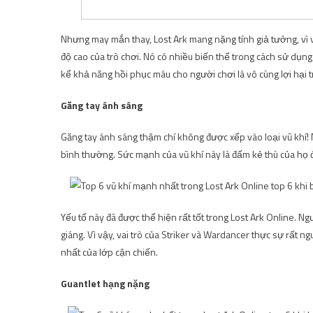
Nhưng may mắn thay, Lost Ark mang nặng tính giả tưởng, vì vậ
độ cao của trò chơi. Nó có nhiều biến thể trong cách sử dụn
kể khả năng hồi phục máu cho người chơi là vô cùng lợi hại 
Găng tay ánh sáng
Găng tay ánh sáng thậm chí không được xếp vào loại vũ khí
bình thường. Sức mạnh của vũ khí này là đấm kẻ thù của họ 
Yếu tố này đã được thể hiện rất tốt trong Lost Ark Online. 
giáng. Vì vậy, vai trò của Striker và Wardancer thực sự rất n
nhất của lớp cận chiến.
Guantlet hạng nặng