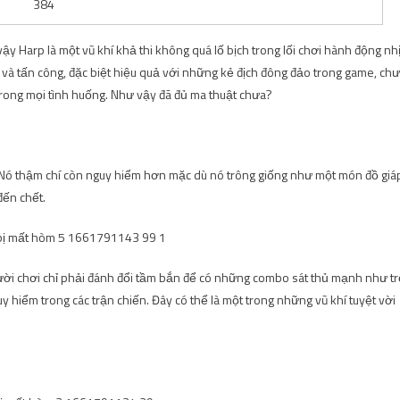
384
y Harp là một vũ khí khả thi không quá lố bịch trong lối chơi hành động nh
g và tấn công, đặc biệt hiệu quả với những kẻ địch đông đảo trong game, ch
trong mọi tình huống. Như vậy đã đủ ma thuật chưa?
! Nó thậm chí còn nguy hiểm hơn mặc dù nó trông giống như một món đồ giá
đến chết.
Người chơi chỉ phải đánh đổi tầm bắn để có những combo sát thủ mạnh như tr
guy hiểm trong các trận chiến. Đây có thể là một trong những vũ khí tuyệt vời