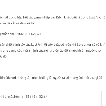
có mặt trong hầu hết các game nhập vai. Điểm khác biệt là trong Lost Ark, nó
c sự để cắt và đâm kẻ thù.
n chiến tinh túy của Lost Ark. Vì vậy, thật dễ hiểu khi Berserker có vũ khí
ng trong game cách vận hành của nó lại biến ảo đến mức khiến người chơi
ốc độ.
chiến đấu với những tên trùm khổng lồ, người ta sẽ mong đợi một thứ gì đó