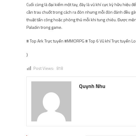
Cuối cùng là đại kiếm một tay, đây là vũ khí cực kỳ hữu hiệu 
cần trau chuốt trong cách ra đòn nhưng mỗi đòn đánh đều gây
thuật tấn công hoặc phòng thủ mỗi khi tung chiêu. Được mện
Paladin trong game.
# Top Ark Trực tuyến #MMORPG # Top 6 Vũ khí Trực tuyến Lo
}
Post Views:
818
Quynh Nhu