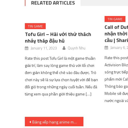
RELATED ARTICLES
TIN GAME
Call of D
TIN GAME
nhận thời
Tofu Girl – Hài với thử thách
cầu | Sha
nhảy tháp đậu hũ
January 6,
January 11, 2023
Quynh Nhu
Rate this pos
Rate this post Tofu Girl là một game thuần
Activision Bli
giải trí, làm say lòng game thủ với lối chơi
sóng trực tiế
đơn giản không thể chê vào đâu được. Trò
phẩm mới Call
chơi này sẽ là sự lựa chọn tuyệt vời để bạn
Thông báo ga
đổi gió trong những ngày cuối tuần. Nếu đã
Mobile sẽ đượ
từng xem qua phần giới thiệu game […]
nước ngoài v
Post
Bảng xếp hạng anime mùa xuân 2019 Tuần 8: Những bộ anime bị khán giả Việt “ghẻ lạnh” bất ngờ xếp hạng 1