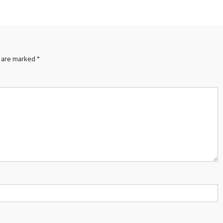
s are marked
*