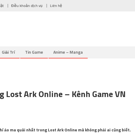
mật
Điều khoản dịch vụ
Liên hệ
Giải Trí
Tin Game
Anime – Manga
g Lost Ark Online – Kênh Game VN
hí ảo ma quái nhất trong Lost Ark Online mà không phải ai cũng biết.