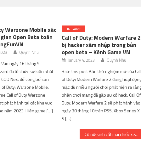
uty Warzone Mobile xác
TIN GAME
 gian Open Beta toàn
Call of Duty: Modern Warfare 2
ringFunVN
bị hacker xâm nhập trong bản
open beta – Kênh Game VN
 2023
Quynh Nhu
January 4, 2023
Quynh Nhu
t Vào ngày 16 tháng 9,
zzard đã tổ chức sự kiện phát
Rate this post Bản thử nghiệm mở của Cal
p COD Next để công bố sản
of Duty: Modern Warfare 2 đang hoạt động
 of Duty: Warzone Mobile.
mặc dù nhiều người chơi phát hiện ra rằn
me Call of Duty Warzone
phần chơi mạng đã gặp sự cố hack. Call Of
c phát hành tại các khu vực
Duty: Modern Warfare 2 sẽ phát hành vào
ào năm 2023. Hiện game […]
ngày 30 tháng 10 trên PS5, Xbox Series X 
S […]
Cô nữ sinh cất mãi chiếc xe đạp cũ, con gấu bông mẹ mua khi còn nhỏ …