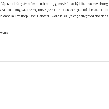
để đập tan những tên trùm da trâu trong game. Nó cực kỳ hiệu quả, tuy không
 ra một lượng sát thương lớn. Người chơi có đủ thời gian để tính toán chiế
h danh là lưỡi thép, One-Handed Sword là sự lựa chọn tuyệt vời cho class
st Ark