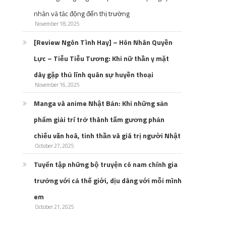
nhân và tác động đến thị trường
November 18, 2025
[Review Ngôn Tình Hay] – Hôn Nhân Quyền
Lực – Tiễu Tiễu Tương: Khi nữ thần y mặt
dày gặp thủ lĩnh quân sự huyền thoại
November 16, 2025
Manga và anime Nhật Bản: Khi những sản
phẩm giải trí trở thành tấm gương phản
chiếu văn hoá, tinh thần và giá trị người Nhật
October 27, 2025
Tuyển tập những bộ truyện có nam chính gia
trưởng với cả thế giới, dịu dàng với mỗi mình
em
October 21, 2025