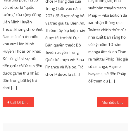
đây không lâu, nhà
chơi IP hàng đầu của
có thể coi là “quốc
xuất bản truyện tranh
Trung Quốc vào năm
tướng” của cộng đồng
Pháp – Pika Edition đã
2021 đã được công bố
Liên Minh Huyền
xác nhận thông qua
và trao giải tại Diên An,
Thoại, không chỉ ở Việt
Twitter chính thức của
Thiểm Tây. Sự kiện này
Nam mà còn ở nhiều
nhà xuất bản rằng họ
được tài trợ bởi Cục
khu vực Liên Minh
sẽ kỷ niệm 10 năm
Bản quyền thuộc Bộ
Huyền Thoại lớn khác.
manga Attack on Titan
Tuyên truyền Trung
Đó cũng là vì sự nổi
ra mắt tại Pháp. Tác giả
Quốc kết hợp với Sina
tiếng của tôi Yasuo đều
của manga, Hajime
Finance và Weibo. Trò
được game thủ nhắc
Isayama, sẽ đến Pháp
chơi IP được lựa […]
đến trong bất kỳ trò
để tham dự […]
chơi […]
Post
Call Of Duty Modern Warfare 2: Cách lên cấp nhanh chóng
Mọi điều bạn cần biết – 9 Kitsune có đuôi
navigation