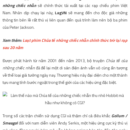
những chiếc nhẫn
sẽ chính thức tái xuất tại các rạp chiếu phim Việt
Nam. Nhân dịp chạy lại này,
LagVN
sẽ mang đến cho độc giả những
thông tin bên lề rất thú vị liên quan đến quá trình làm nên bộ ba phim
của Peter Jackson.
Xem thêm:
Loạt phim Chúa tể những chiếc nhẫn chính thức trở lại rạp
sau 20 năm
Được phát hành từ năm 2001 đến năm 2013, bộ truyện
Chúa tể của
những chiếc nhẫn
đã để lại một di sản điện ảnh vẫn vô cùng ấn tượng
về thể loại giả tưởng ngày nay. Thương hiệu này đại diện cho một thành
tựu mang tính bước ngoặt trong thế giới của các hiệu ứng đặc biệt.
Trong số các trận chiến sử dụng CGI và thậm chí cả điêu khắc
Gollum /
Smeagol
đối với nam diễn viên Andy Serkis, một hiệu ứng cực kỳ thú vị