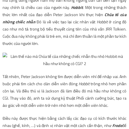
mà cộng đồng người hâm mộ vẫn không ngừng bàn tán đến tận ngày
nay chính là chiều cao của người này.
Hobbit
. Một trong những thách
thức lớn nhất của đạo diễn Peter Jackson khi thực hiện
Chúa tể của
những chiếc nhẫn
Đó là về việc tạo lại các nhân vật
Hobbit
ở cùng độ
cao như mô tả trong bộ tiểu thuyết cùng tên của nhà văn JRR Tolkien.
Cuộc đua này không phải là trẻ em, mà chỉ đơn thuần là một phần tư kích
thước của người lớn.
Tất nhiên, Peter Jackson không tìm được diễn viên nhí để nhập vai. Anh
buộc phải tìm cách cho dàn diễn viên đóng
Hobbit
trông nhỏ hơn phần
còn lại. Và điều thú vị là Jackson đã làm điều đó mà hầu như không có
CGI. Thay vào đó, anh ta sử dụng kỹ thuật Phối cảnh cưỡng bức, tạo ra
ảo giác về một diễn viên trở nên nhỏ hơn một diễn viên khác.
Điều này được thực hiện bằng cách lấy các đạo cụ có kích thước khác
nhau (ghế, kính, …) và định vị nhân vật một cách cẩn thận, như
Frodo
để