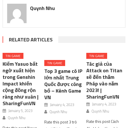
Quynh Nhu
RELATED ARTICLES
TIN GAME
TIN GAME
Kiếm Yasuo bất
Tác giả của
TIN GAME
ngờ xuất hiện
Attack on Titan
Top 3 game có IP
trong Genshin
sẽ đến thăm
lớn nhất Trung
Impact khiến
Pháp vào năm
Quốc được công
cộng đồng rộn
2023! |
bố – Kênh Game
ràng như xuân |
SharingFunVN
VN
SharingFunVN
January 4, 2023
January 4, 2023
January 5, 2023
Quynh Nhu
Quynh Nhu
Quynh Nhu
Rate this post Cách
Rate this post 3 trò
Rate this post Yasuo