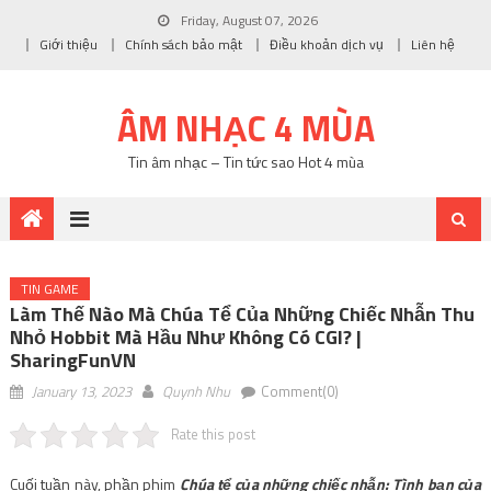
Friday, August 07, 2026
Giới thiệu
Chính sách bảo mật
Điều khoản dịch vụ
Liên hệ
ÂM NHẠC 4 MÙA
Tin âm nhạc – Tin tức sao Hot 4 mùa
TIN GAME
Làm Thế Nào Mà Chúa Tể Của Những Chiếc Nhẫn Thu
Nhỏ Hobbit Mà Hầu Như Không Có CGI? |
SharingFunVN
January 13, 2023
Quynh Nhu
Comment(0)
Rate this post
Cuối tuần này, phần phim
Chúa tể của những chiếc nhẫn: Tình bạn của