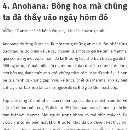
4. Anohana: Bông hoa mà chúng
ta đã thấy vào ngày hôm đó
Anohana thường được coi là một trong những anime buồn nhất từng
được tạo ra. Bộ phim kể về câu chuyện của một cô gái trẻ tên là Menma,
qua đời trong một vụ tai nạn, để lại thương tiếc cho bạn bè và gia đình.
Một ngày nọ, cô xuất hiện với người bạn Jinta của mình dưới hình dạng
một hồn ma, đánh thức anh khỏi chứng trầm cảm. Mặc dù anh ấy và bạn
bè của mình đã không gặp nhau kể từ cái chết của Menma, anh ấy biết
anh ấy phải tập hợp tất cả mọi người để có thể giúp Menma đi tiếp.
Tập cuối cùng của bộ phim, sau nhiều tập đau đớn về tình cảm, kể về
việc cả nhóm cuối cùng đã đoàn tụ để bắn pháo hoa và thực sự nói lời
tạm biệt với Menma. Mọi người trong nhóm có thể nhìn thấy cô ấy,
trước khi cô ấy biến mất khỏi thực tế. Mặc dù bộ truyện kết thúc với
nhiều hy vọng, nhưng thật khó để người xem vượt qua nỗi đau buồn mà