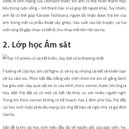
cướp đi sinh mạng của Otonashi trước khi anh có thể hoàn thành mục
tiêu trong cuộc sống – trở thành bác sĩ và giúp đỡ người khác. Tuy nhiên,
anh đã có thể giúp Kanade Tachibana, người đã nhận được trái tim của
anh trong một ca phẫu thuật cấy ghép. Vào cuối của bộ truyện, cả hai
cuối cùng đã gặp nhau và tiết lộ cho nhau mối liên hệ của họ.
2. Lớp học Ám sát
Ý tưởng về
Lớp học ám sát
Nghe có vẻ kỳ lạ, nhưng cái kết sẽ khiến bạn
vỡ òa cảm xúc. Phim bắt đầu bằng việc một nhóm trẻ em cố gắng đánh
bại giáo viên dạy quái vật xúc tu của mình, Koro-sensei, trước khi ông ta
hủy diệt Trái đất và có một cái kết rất khác so với nhiều người nghĩ.
Trong khi Koro-sensei không có kế hoạch hay ý định phá hủy Trái đất,
các học sinh buộc phải lấy mạng của ông để bảo vệ ngôi nhà và gia đình
của họ.
Vấn đề là khi các học sinh hiểu đầy đủ về nguồn gốc của giáo viên, họ,