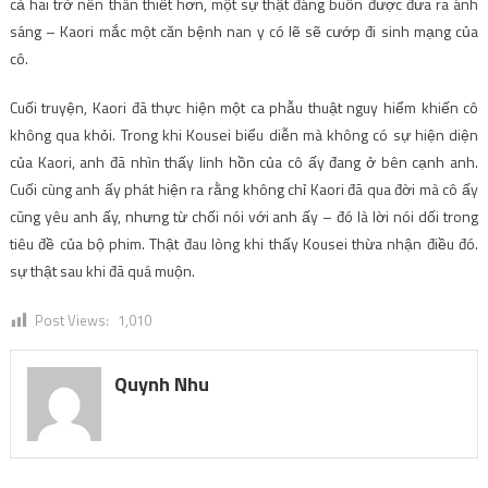
cả hai trở nên thân thiết hơn, một sự thật đáng buồn được đưa ra ánh
sáng – Kaori mắc một căn bệnh nan y có lẽ sẽ cướp đi sinh mạng của
cô.
Cuối truyện, Kaori đã thực hiện một ca phẫu thuật nguy hiểm khiến cô
không qua khỏi. Trong khi Kousei biểu diễn mà không có sự hiện diện
của Kaori, anh đã nhìn thấy linh hồn của cô ấy đang ở bên cạnh anh.
Cuối cùng anh ấy phát hiện ra rằng không chỉ Kaori đã qua đời mà cô ấy
cũng yêu anh ấy, nhưng từ chối nói với anh ấy – đó là lời nói dối trong
tiêu đề của bộ phim. Thật đau lòng khi thấy Kousei thừa nhận điều đó.
sự thật sau khi đã quá muộn.
Post Views:
1,010
Quynh Nhu