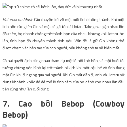
Hotarubi no Morie
Câu chuyện kể về một mối tình không thành. Khi một
linh hồn rừng tên Gin và một cô gái tên là Hotaru Takegawa gặp nhau lần
đầu tiên, họ nhanh chóng trở thành bạn của nhau. Nhưng khi Hotaru lớn
lên, tình bạn đó chuyển thành tình yêu. Vấn đề là gì? Gin không thể
được chạm vào bàn tay của con người, nếu không anh ta sẽ biến mất.
Cả hai quyết định cùng nhau tham dự một lễ hội linh hồn, và một buổi tối
tưởng chừng yên bình lại trở thành bi kịch khi một cậu bé vô tình đụng
mặt Gin khi đi ngang qua hai người. Khi Gin mất dần đi, anh và Hotaru sử
dụng khoảnh khắc đó để thổ lộ tình cảm của họ dành cho nhau lần đầu
tiên cũng như lần cuối cùng.
7. Cao bồi Bebop (Cowboy
Bebop)