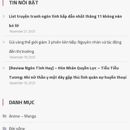
TIN NỔI BẬT
List truyện tranh ngôn tình hấp dẫn nhất tháng 11 không nên
bỏ lỡ
November 27, 2025
Giá vàng thế giới giảm 3 phiên liên tiếp: Nguyên nhân và tác động
đến thị trường
November 18, 2025
[Review Ngôn Tình Hay] – Hôn Nhân Quyền Lực – Tiễu Tiễu
Tương: Khi nữ thần y mặt dày gặp thủ lĩnh quân sự huyền thoại
November 16, 2025
DANH MỤC
Anime – Manga
Đời sống