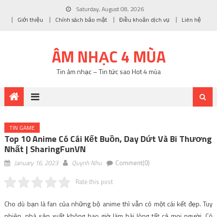
Saturday, August 08, 2026
Giới thiệu
Chính sách bảo mật
Điều khoản dịch vụ
Liên hệ
ÂM NHẠC 4 MÙA
Tin âm nhạc – Tin tức sao Hot 4 mùa
TIN GAME
Top 10 Anime Có Cái Kết Buồn, Day Dứt Và Bi Thương
Nhất | SharingFunVN
January 16, 2023
Quynh Nhu
Comment(0)
Rate this post
Cho dù bạn là fan của những bộ anime thì vẫn có một cái kết đẹp. Tuy
nhiên, nhà sản xuất không bao giờ làm hài lòng tất cả mọi người. Có