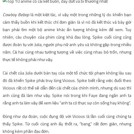
Cowboy Bebop
là một kiệt tác, vì vậy một trong những lý do khiến bạn
cảm thấy buồn khi kết thúc chỉ đơn giản là vì nó đã kết thúc và bây giờ
bạn phải tìm một bộ anime khác ấn tượng không kém để xem. Tuy
nhiên, câu chuyện của phim cũng khá đau lòng. Spike cuối cùng cũng
được đoàn tụ với Julia, người phụ nữ anh yêu và không gặp trong nhiều
năm. Cả hai cùng nhau tưởng tượng về việc cùng nhau bỏ trốn, nhưng
thực tế không phải như vậy.
Cái chết của Julia dưới bàn tay của một tổ chức tội phạm không lâu sau
đó đã khiến Spike phải truy lùng Vicious. Spike biết rằng việc đuổi theo
Vicious rất có thể sẽ dẫn đến cái chết của chính mình, nhưng dù sao thì
anh cũng đã làm như vậy. Spike nói trong khi Faye đang ngăn anh ta
rằng anh ta làm vậy để xem liệu “anh ta có thực sự còn sống hay không”.
Đúng như dự đoán, cuộc đụng độ với Vicious là lần cuối cùng chúng ta
thấy Spike. Từ cuối cùng anh ấy thốt ra, “bang,” rất đơn giản, nhưng
không kém phần đau đớn.