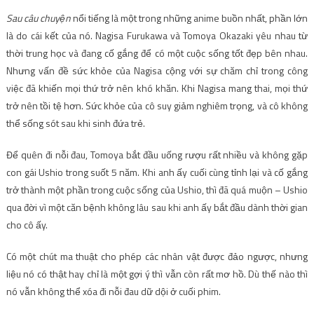
Sau câu chuyện
nổi tiếng là một trong những anime buồn nhất, phần lớn
là do cái kết của nó. Nagisa Furukawa và Tomoya Okazaki yêu nhau từ
thời trung học và đang cố gắng để có một cuộc sống tốt đẹp bên nhau.
Nhưng vấn đề sức khỏe của Nagisa cộng với sự chăm chỉ trong công
việc đã khiến mọi thứ trở nên khó khăn. Khi Nagisa mang thai, mọi thứ
trở nên tồi tệ hơn. Sức khỏe của cô suy giảm nghiêm trọng, và cô không
thể sống sót sau khi sinh đứa trẻ.
Để quên đi nỗi đau, Tomoya bắt đầu uống rượu rất nhiều và không gặp
con gái Ushio trong suốt 5 năm. Khi anh ấy cuối cùng tỉnh lại và cố gắng
trở thành một phần trong cuộc sống của Ushio, thì đã quá muộn – Ushio
qua đời vì một căn bệnh không lâu sau khi anh ấy bắt đầu dành thời gian
cho cô ấy.
Có một chút ma thuật cho phép các nhân vật được đảo ngược, nhưng
liệu nó có thật hay chỉ là một gợi ý thì vẫn còn rất mơ hồ. Dù thế nào thì
nó vẫn không thể xóa đi nỗi đau dữ dội ở cuối phim.