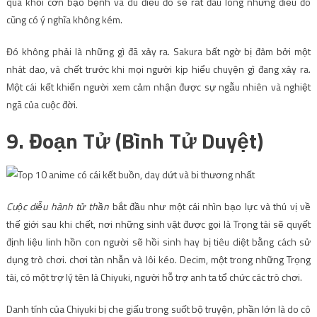
qua khỏi cơn bạo bệnh và dù điều đó sẽ rất đau lòng nhưng điều đó
cũng có ý nghĩa không kém.
Đó không phải là những gì đã xảy ra. Sakura bất ngờ bị đâm bởi một
nhát dao, và chết trước khi mọi người kịp hiểu chuyện gì đang xảy ra.
Một cái kết khiến người xem cảm nhận được sự ngẫu nhiên và nghiệt
ngã của cuộc đời.
9. Đoạn Tử (Bình Tử Duyệt)
Cuộc diễu hành tử thần
bắt đầu như một cái nhìn bạo lực và thú vị về
thế giới sau khi chết, nơi những sinh vật được gọi là Trọng tài sẽ quyết
định liệu linh hồn con người sẽ hồi sinh hay bị tiêu diệt bằng cách sử
dụng trò chơi. chơi tàn nhẫn và lôi kéo. Decim, một trong những Trọng
tài, có một trợ lý tên là Chiyuki, người hỗ trợ anh ta tổ chức các trò chơi.
Danh tính của Chiyuki bị che giấu trong suốt bộ truyện, phần lớn là do cô