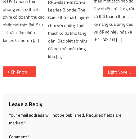
theo một cách nào đó.
tỷ USD doanh thu
RPG-slash-match-3
Tuy nhiên, rất ít người
phòng vé, trở thành
Learies Blonde: The
có thể thành thạo các
phim có doanh thu cao
Game thử thách người
kỹ năng của từng đặc
nhất mọi thời đại. Sau
chơi với những thử
vụ để vô hiệu hóa kẻ
13 năm, đạo diễn
thách có độ khó tăng
thù. KAY / O […]
James Cameron […]
dần. Đặc biệt sở hữu
đồ họa bắt mắt cùng
khả […]
Post
Chiến tranh bảy ngày – Tất cả anime
Light Novel vs Manga [Recommendations]
navigation
Leave a Reply
Your email address will not be published.
Required fields are
marked
*
Comment
*