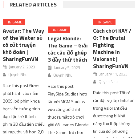
RELATED ARTICLES
TIN GAME
TIN GAME
Avatar: The Way
Cách chơi KAY /
TIN GAME
of the Water sẽ
O: The Brutal
Legal Blonde:
có cốt truyện
Fighting
The Game – Giải
khó đoán |
Machine in
các câu đố ghép
SharingFunVN
Valorant |
3 đầy thử thách
SharingFunVN
January 2, 2023
January 5, 2023
January 11, 2023
Quynh Nhu
Quynh Nhu
Quynh Nhu
Rate this post Được
Rate this post
Rate this post Tất cả
phát hành vào năm
PlaySide Studios hợp
các đặc vụ lớp Initiator
2009, bộ phim khoa
tác với MGM Studios
trong Valorant đều
học viễn tưởng hình
vừa công bố chính
được trang bị khả
đại diện trở thành
thức ra mắt trò chơi
năng thu thập thông
phim 3D đầu tiên chiếu
giải đố Learies Blonde:
tin của đối phương
tại rạp, thu về hơn 2,8
The Game. Trò chơi