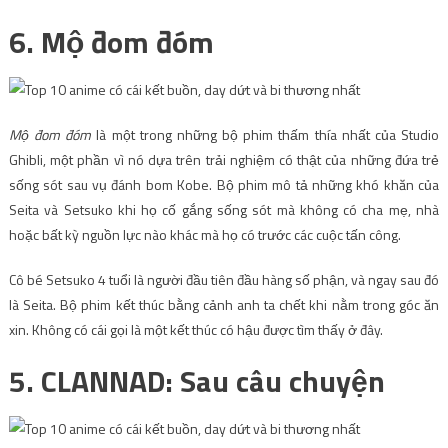
6. Mộ đom đóm
Mộ đom đóm
là một trong những bộ phim thấm thía nhất của Studio
Ghibli, một phần vì nó dựa trên trải nghiệm có thật của những đứa trẻ
sống sót sau vụ đánh bom Kobe. Bộ phim mô tả những khó khăn của
Seita và Setsuko khi họ cố gắng sống sót mà không có cha mẹ, nhà
hoặc bất kỳ nguồn lực nào khác mà họ có trước các cuộc tấn công.
Cô bé Setsuko 4 tuổi là người đầu tiên đầu hàng số phận, và ngay sau đó
là Seita. Bộ phim kết thúc bằng cảnh anh ta chết khi nằm trong góc ăn
xin. Không có cái gọi là một kết thúc có hậu được tìm thấy ở đây.
5. CLANNAD: Sau câu chuyện