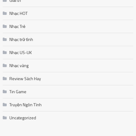
Giải trí
Nhạc HOT
Nhạc Trẻ
Nhạc trữ tình
Nhạc US-UK
Nhạc vàng
Review Sách Hay
Tin Game
Truyện Ngôn Tình
Uncategorized