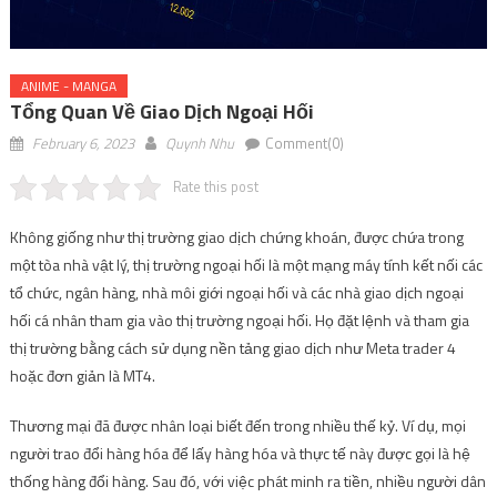
ANIME - MANGA
Tổng Quan Về Giao Dịch Ngoại Hối
February 6, 2023
Quynh Nhu
Comment(0)
Rate this post
Không giống như thị trường giao dịch chứng khoán, được chứa trong
một tòa nhà vật lý, thị trường ngoại hối là một mạng máy tính kết nối các
tổ chức, ngân hàng, nhà môi giới ngoại hối và các nhà giao dịch ngoại
hối cá nhân tham gia vào thị trường ngoại hối. Họ đặt lệnh và tham gia
thị trường bằng cách sử dụng nền tảng giao dịch như Meta trader 4
hoặc đơn giản là
MT4
.
Thương mại đã được nhân loại biết đến trong nhiều thế kỷ. Ví dụ, mọi
người trao đổi hàng hóa để lấy hàng hóa và thực tế này được gọi là hệ
thống hàng đổi hàng. Sau đó, với việc phát minh ra tiền, nhiều người dân