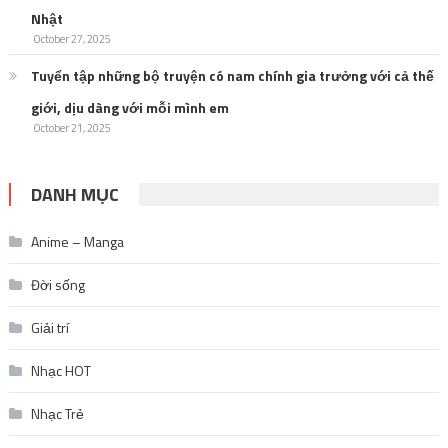
Nhật
October 27, 2025
Tuyển tập những bộ truyện có nam chính gia trưởng với cả thế
giới, dịu dàng với mỗi mình em
October 21, 2025
DANH MỤC
Anime – Manga
Đời sống
Giải trí
Nhạc HOT
Nhạc Trẻ