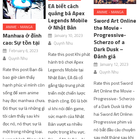
EA biết cách
quảng bá Apex
ANIME - MANGA
Legends Mobile
Sword Art Online
ở Nhật Bản
the Movie -
ANIME - MANGA
Progressive-
Manhwa ở đỉnh
January 10, 2023
Scherzo of a
cao: Sự tồn tại
Quynh Nhu
Dark Dusk –
February 6, 2023
Rate this post Khi phát
Đánh giá
Quynh Nhu
hành trò chơi Apex
January 12, 2023
Rate this post Bạn đã
Legends Mobile tại
Quynh Nhu
bao giờ cảm thấy
Nhật Bản, EA đã cố
Rate this post Sword
hạnh phúc vì mình còn
gắng tập trung phát
Art Online the Movie -
sống để xem anime
triển một chiến lược
Progressive- Scherzo
hay đọc manhwa chưa.
thành công. Đó là bởi
of a Dark Dusk là thứ
Đó thực sự là những gì
vì khi nói đến game,
hai Sword Art Online:
tôi cảm thấy sau khi
sức mạnh của Nhật
Progressive phim và
đọc nó, nó thực sự là
Bản vượt xa nhiều
nó bắt đầu câu chuyện
một trong những loại.
nước trong khu vực.
sau một tháng sau khi