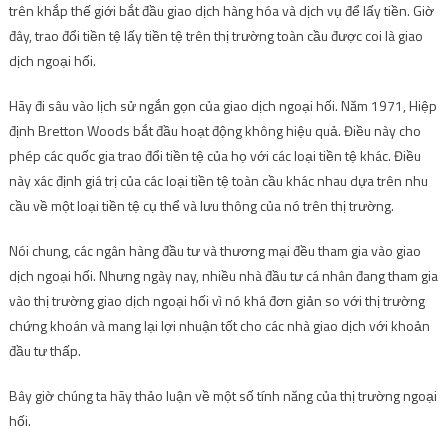
trên khắp thế giới bắt đầu giao dịch hàng hóa và dịch vụ để lấy tiền. Giờ
đây, trao đổi tiền tệ lấy tiền tệ trên thị trường toàn cầu được coi là giao
dịch ngoại hối.
Hãy đi sâu vào lịch sử ngắn gọn của giao dịch ngoại hối. Năm 1971, Hiệp
định Bretton Woods bắt đầu hoạt động không hiệu quả. Điều này cho
phép các quốc gia trao đổi tiền tệ của họ với các loại tiền tệ khác. Điều
này xác định giá trị của các loại tiền tệ toàn cầu khác nhau dựa trên nhu
cầu về một loại tiền tệ cụ thể và lưu thông của nó trên thị trường.
Nói chung, các ngân hàng đầu tư và thương mại đều tham gia vào giao
dịch ngoại hối. Nhưng ngày nay, nhiều nhà đầu tư cá nhân đang tham gia
vào thị trường giao dịch ngoại hối vì nó khá đơn giản so với thị trường
chứng khoán và mang lại lợi nhuận tốt cho các nhà giao dịch với khoản
đầu tư thấp.
Bây giờ chúng ta hãy thảo luận về một số tính năng của thị trường ngoại
hối.