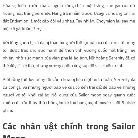
Hóa ra, kiếp trước của Usagi là công chúa mặt trăng, con gái của nữ
hoàng mặt trăng Serenity. Hàng trăm năm trước, Usagi và hoàng tử Trái
đất Endymion là một cặp đôi yêu nhau. Tuy nhiên, Endymion lại say mê
một cô gái khác, Beryl.
Với lòng ghen tị, cô đã bị thao túng bởi thế lực xấu xa của chúa tể bóng
tối, được trao cho sức mạnh để thôn tính vương quốc mặt trăng. Tuy
nhiên, nhờ sức mạnh của viên pha lê ảo ảnh, Nữ hoàng Serenity đã có
thể đẩy lùi kẻ thù, nhưng vương quốc cũng sụp đổ sau chiến tranh.
Biết rằng thế lực bóng tối vẫn chưa bị tiêu diệt hoàn toàn, Serenity đã
cử con gái và những người bảo vệ của cô đến trái đất để bảo vệ những
người vô tội khỏi cái ác. Nội dung của Sailor moon xoay quanh cuộc
chiến của các thủy thủ chống lại kẻ thù hùng mạnh xuyên suốt 5 phần
phim.
Các nhân vật chính trong Sailor