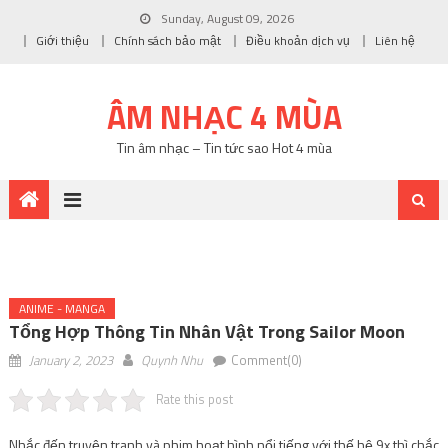
Sunday, August 09, 2026
Giới thiệu
Chính sách bảo mật
Điều khoản dịch vụ
Liên hệ
ÂM NHẠC 4 MÙA
Tin âm nhạc – Tin tức sao Hot 4 mùa
ANIME - MANGA
Tổng Hợp Thông Tin Nhân Vật Trong Sailor Moon
January 2, 2023
Quynh Nhu
Comment(0)
Rate this post
Nhắc đến truyện tranh và phim hoạt hình nổi tiếng với thế hệ 9x thì chắc