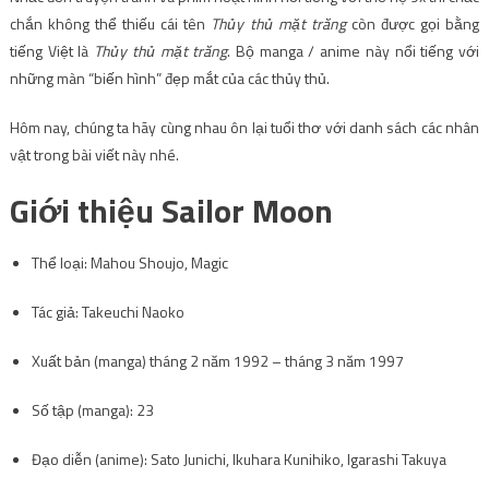
chắn không thể thiếu cái tên
Thủy thủ mặt trăng
còn được gọi bằng
tiếng Việt là
Thủy thủ mặt trăng
. Bộ manga / anime này nổi tiếng với
những màn “biến hình” đẹp mắt của các thủy thủ.
Hôm nay, chúng ta hãy cùng nhau ôn lại tuổi thơ với danh sách các nhân
vật trong bài viết này nhé.
Giới thiệu Sailor Moon
Thể loại: Mahou Shoujo, Magic
Tác giả: Takeuchi Naoko
Xuất bản (manga) tháng 2 năm 1992 – tháng 3 năm 1997
Số tập (manga): 23
Đạo diễn (anime): Sato Junichi, Ikuhara Kunihiko, Igarashi Takuya