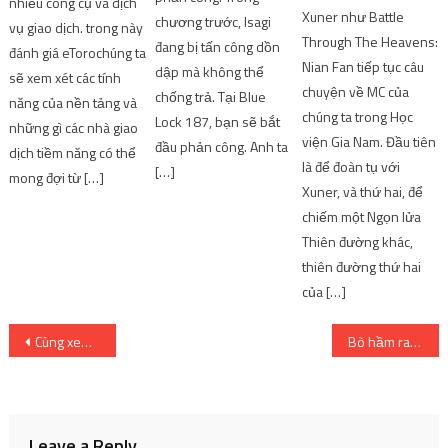
nhiều công cụ và dịch
Xuner như Battle
chương trước, Isagi
vụ giao dịch. trong này
Through The Heavens:
đang bị tấn công dồn
đánh giá eTorochúng ta
Nian Fan tiếp tục câu
dập mà không thể
sẽ xem xét các tính
chuyện về MC của
chống trả. Tại Blue
năng của nền tảng và
chúng ta trong Học
Lock 187, bạn sẽ bắt
những gì các nhà giao
viện Gia Nam. Đầu tiên
đầu phản công. Anh ta
dịch tiềm năng có thể
là để đoàn tụ với
[…]
mong đợi từ […]
Xuner, và thứ hai, để
chiếm một Ngọn lửa
Thiên đường khác,
thiên đường thứ hai
của […]
Post
Cùng xem những lần xuất hiện trên màn ảnh của Nữ hoàng Elizabeth II (Phần 2) | SharingFunVN
Bò hầm rau răm, món ăn ‘quốc dân’ mang đậm hương vị Hà Nội
navigation
Leave a Reply