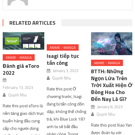
RELATED ARTICLES
ANIME - MANGA
Isagi tiếp tục
ANIME - MANGA
tấn công
ANIME - MANGA
Đánh giá eToro
BTTH: Những
January 3, 2023
2022
Ngọn Lửa Trên
Quynh Nhu
Trời Xuất Hiện Ở
February 13, 2023
Rate this post Ở
Đông Hoa Cho
Quynh Nhu
chương trước, Isagi
Đến Nay Là Gì?
đang bị tấn công dồn
Rate this post eToro là
January 8, 2023
dập, không thể chống
nền tảng giao dịch trực
Quynh Nhu
trả, khi Blue Lock 187
tuyến hàng đầu cung
Rate this post Xiao Yan
anh ta sẽ bắt đầu
cấp cho người dùng
được đoàn tụ với
phản công. Trong