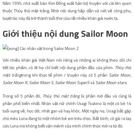
Năm 1995, nhà xuất bản Kim Đồng xuất bản bộ truyện với cái tên quen
thuộc Thủy thủ mặt trăng. Nhờ nội dung hấp dẫn và nét vẽ công phu,
tuyệt tác này đã trở thành tuổi thơ của rất nhiều khán giả nước ta.
Giới thiệu nội dung Sailor Moon
Với nhiều khán giả Việt Nam nói riêng và những ai không theo dõi chi
tiết tác phẩm, có lẽ họ chỉ biết nội dung phần đầu của phim.
Thủy thủ
mặt trăng
trong khi thực tế phim / truyện này có 5 phần
Sailor Moon,
Sailor Moon R, Sailor Moon S, Sailor Moon SuperS
và
Sailor Moon stars
.
Trong số 5 phần đó,
Thủy thủ mặt trăng
là phần mở đầu và cũng là
phần phổ biến nhất. Nhân vật nữ chính Usagi Tsukino là một cô bé 14
tuổi vụng về, học dở, nhát gan và hay khóc. Một ngày nọ, Usagi bắt gặp
chú mèo Luna đang bị một nhóm trẻ em trêu chọc. Bất bình, cô gái ra tay
cứu Luna mà không biết vận mệnh của mình chính thức mở ra từ đó.