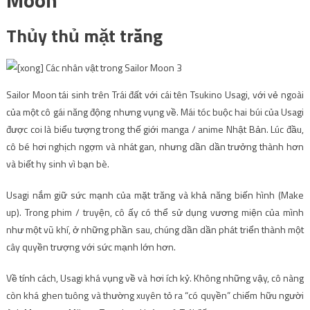
Moon
Thủy thủ mặt trăng
Sailor Moon tái sinh trên Trái đất với cái tên Tsukino Usagi, với vẻ ngoài
của một cô gái năng động nhưng vụng về. Mái tóc buộc hai búi của Usagi
được coi là biểu tượng trong thế giới manga / anime Nhật Bản. Lúc đầu,
cô bé hơi nghịch ngợm và nhát gan, nhưng dần dần trưởng thành hơn
và biết hy sinh vì bạn bè.
Usagi nắm giữ sức mạnh của mặt trăng và khả năng biến hình (Make
up). Trong phim / truyện, cô ấy có thể sử dụng vương miện của mình
như một vũ khí, ở những phần sau, chúng dần dần phát triển thành một
cây quyền trượng với sức mạnh lớn hơn.
Về tính cách, Usagi khá vụng về và hơi ích kỷ. Không những vậy, cô nàng
còn khá ghen tuông và thường xuyên tỏ ra “có quyền” chiếm hữu người