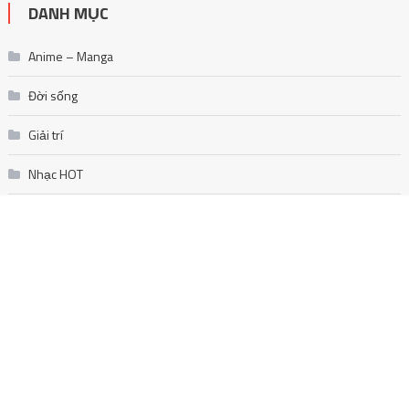
DANH MỤC
Anime – Manga
Đời sống
Giải trí
Nhạc HOT
Nhạc Trẻ
Nhạc trữ tình
Nhạc US-UK
Nhạc vàng
Review Sách Hay