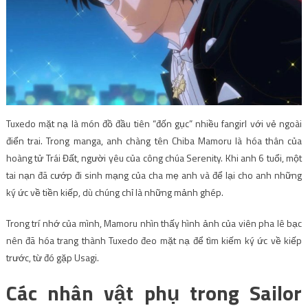
Tuxedo mặt nạ là món đồ đầu tiên “đốn gục” nhiều fangirl với vẻ ngoài
điển trai. Trong manga, anh chàng tên Chiba Mamoru là hóa thân của
hoàng tử Trái Đất, người yêu của công chúa Serenity. Khi anh 6 tuổi, một
tai nạn đã cướp đi sinh mạng của cha mẹ anh và để lại cho anh những
ký ức về tiền kiếp, dù chúng chỉ là những mảnh ghép.
Trong trí nhớ của mình, Mamoru nhìn thấy hình ảnh của viên pha lê bạc
nên đã hóa trang thành Tuxedo đeo mặt nạ để tìm kiếm ký ức về kiếp
trước, từ đó gặp Usagi.
Các nhân vật phụ trong Sailor