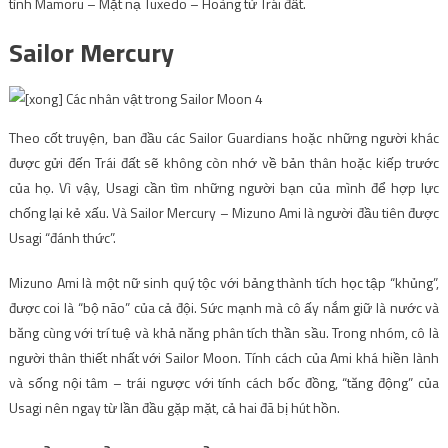
tình Mamoru – Mặt nạ Tuxedo – Hoàng tử Trái đất.
Sailor Mercury
Theo cốt truyện, ban đầu các Sailor Guardians hoặc những người khác
được gửi đến Trái đất sẽ không còn nhớ về bản thân hoặc kiếp trước
của họ. Vì vậy, Usagi cần tìm những người bạn của mình để hợp lực
chống lại kẻ xấu. Và Sailor Mercury – Mizuno Ami là người đầu tiên được
Usagi “đánh thức”.
Mizuno Ami là một nữ sinh quý tộc với bảng thành tích học tập “khủng”,
được coi là “bộ não” của cả đội. Sức mạnh mà cô ấy nắm giữ là nước và
băng cùng với trí tuệ và khả năng phân tích thần sầu. Trong nhóm, cô là
người thân thiết nhất với Sailor Moon. Tính cách của Ami khá hiền lành
và sống nội tâm – trái ngược với tính cách bốc đồng, “tăng động” của
Usagi nên ngay từ lần đầu gặp mặt, cả hai đã bị hút hồn.