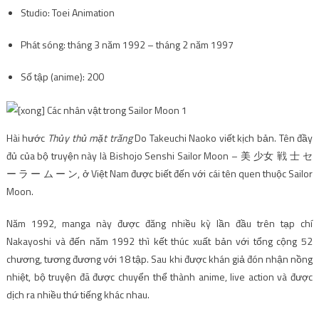
Studio: Toei Animation
Phát sóng: tháng 3 năm 1992 – tháng 2 năm 1997
Số tập (anime): 200
Hài hước
Thủy thủ mặt trăng
Do Takeuchi Naoko viết kịch bản. Tên đầy
đủ của bộ truyện này là Bishojo Senshi Sailor Moon – 美 少女 戦 士 セ
ー ラ ー ム ー ン, ở Việt Nam được biết đến với cái tên quen thuộc Sailor
Moon.
Năm 1992, manga này được đăng nhiều kỳ lần đầu trên tạp chí
Nakayoshi và đến năm 1992 thì kết thúc xuất bản với tổng cộng 52
chương, tương đương với 18 tập. Sau khi được khán giả đón nhận nồng
nhiệt, bộ truyện đã được chuyển thể thành anime, live action và được
dịch ra nhiều thứ tiếng khác nhau.