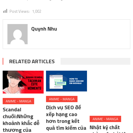
Post Views:
1,002
Quynh Nhu
RELATED ARTICLES
ANIME - MANGA
ANIME - MANGA
Dịch vụ SEO để
Scandal
xếp hạng cao
chuối:Những
ANIME - MANGA
hơn trong kết
khoảnh khắc dễ
Nhật ký chất
quả tìm kiếm của
thương của