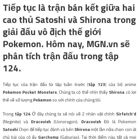
Tiếp tục là trận bán kết giữa hai
cao thủ Satoshi và Shirona trong
giải đấu vô địch thế giới
Pokemon. Hôm nay, MGN.vn sẽ
phân tích trận đấu trong tập
124.
Tiếp tục của trận đấu từ tập tuần trước (
tập 123
) của bộ anime
Pokemon Pocket Monsters
. Chúng ta có thể nhìn thấy
Shirona
có lợi
thế về số lượng
Pokemon
so với chính của chúng tôi.
Trong
tập 124
Ở đây chúng ta sẽ nói về 2 nhân vật chính
Sirfetch’d
(Neginite) và
Dracovish
(Uonoragon).
Dracovish
Đó là Pokemon
Satoshi
Chọn để tiếp tục đánh và bên
Shirona
một lần nữa chọn con át
chủ bài của cô ấy
Garchomp
(Gaburias). Tại thời điểm này, tất cả mọi