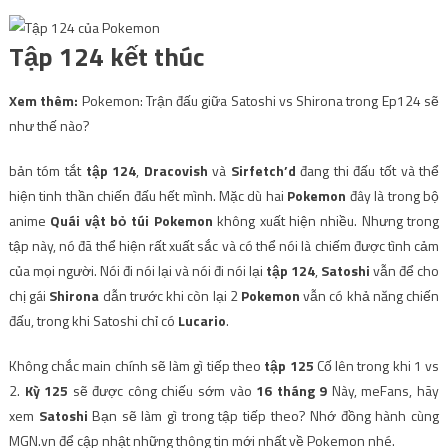
Tập 124 kết thúc
Xem thêm:
Pokemon: Trận đấu giữa Satoshi vs Shirona trong Ep124 sẽ
như thế nào?
bản tóm tắt
tập 124
,
Dracovish
và
Sirfetch’d
đang thi đấu tốt và thể
hiện tinh thần chiến đấu hết mình. Mặc dù hai
Pokemon
đây là trong bộ
anime
Quái vật bỏ túi Pokemon
không xuất hiện nhiều. Nhưng trong
tập này, nó đã thể hiện rất xuất sắc và có thể nói là chiếm được tình cảm
của mọi người. Nói đi nói lại và nói đi nói lại
tập 124
,
Satoshi
vẫn để cho
chị gái
Shirona
dẫn trước khi còn lại 2
Pokemon
vẫn có khả năng chiến
đấu, trong khi Satoshi chỉ có
Lucario
.
Không chắc main chính sẽ làm gì tiếp theo
tập 125
Cố lên trong khi 1 vs
2.
Kỳ 125
sẽ được công chiếu sớm vào
16 tháng 9
Này, meFans, hãy
xem
Satoshi
Bạn sẽ làm gì trong tập tiếp theo? Nhớ đồng hành cùng
MGN.vn để cập nhật những thông tin mới nhất về Pokemon nhé.