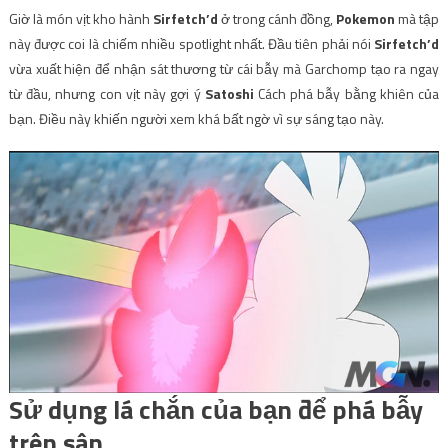
Giờ là món vịt kho hành
Sirfetch’d
ở trong cánh đồng,
Pokemon
mà tập
này được coi là chiếm nhiều spotlight nhất. Đầu tiên phải nói
Sirfetch’d
vừa xuất hiện để nhận sát thương từ cái bẫy mà Garchomp tạo ra ngay
từ đầu, nhưng con vịt này gợi ý
Satoshi
Cách phá bẫy bằng khiên của
bạn. Điều này khiến người xem khá bất ngờ vì sự sáng tạo này.
Sử dụng lá chắn của bạn để phá bẫy
trên sân