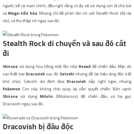
người, kể cả main chính, đều nghĩ rằng cô ấy sẽ sử dụng con át chủ bài
và
Mega-tiến hóa
. Nhưng chỉ để phân tán nó với Stealth Rock (đá rải
rác), và thu thập nó ngay sau đó.
Stealth Rock di chuyển và sau đó cất
đi
Shirona
sử dụng hoa hồng một lần nữa
Rosed
để chiến đấu. Mặc dù
sau thất bại
Dracovish
sau đó
Satoshi
nhưng để lại hiệu ứng độc (rất
khó chịu). Satoshi dự định đưa
Dracovish
sắp nghỉ ngơi, nhưng
Pokemon
Con này không chịu quay lại vẫn quyết chiến. Bên cạnh
Shirona
sử dụng
Milotic
(Milokaross) để chiến đấu, và hạ gục
Dracovish ngay sau đó.
Dracovish bị đầu độc