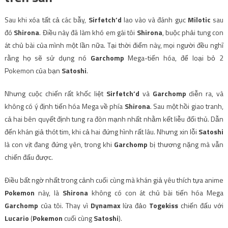
Sau khi xóa tất cả các bẫy,
Sirfetch’d
lao vào và đánh gục
Milotic
sau
đó
Shirona
. Điều này đã làm khó em gái tôi
Shirona
, buộc phải tung con
át chủ bài của mình một lần nữa. Tại thời điểm này, mọi người đều nghĩ
rằng họ sẽ sử dụng nó
Garchomp
Mega-tiến hóa, để loại bỏ 2
Pokemon của bạn
Satoshi
.
Nhưng cuộc chiến rất khốc liệt
Sirfetch’d
và
Garchomp
diễn ra, và
không có ý định tiến hóa Mega về phía
Shirona
. Sau một hồi giao tranh,
cả hai bên quyết định tung ra đòn mạnh nhất nhằm kết liễu đối thủ. Dẫn
đến khán giả thót tim, khi cả hai đứng hình rất lâu. Nhưng xin lỗi
Satoshi
là con vịt đang đứng yên, trong khi
Garchomp
bị thương nặng mà vẫn
chiến đấu được.
Điều bất ngờ nhất trong cảnh cuối cùng mà khán giả yêu thích tựa anime
Pokemon
này, là
Shirona
không có con át chủ bài tiến hóa Mega
Garchomp
của tôi. Thay vì
Dynamax
lừa đảo
Togekiss
chiến đấu với
Lucario
(
Pokemon
cuối cùng
Satoshi
).