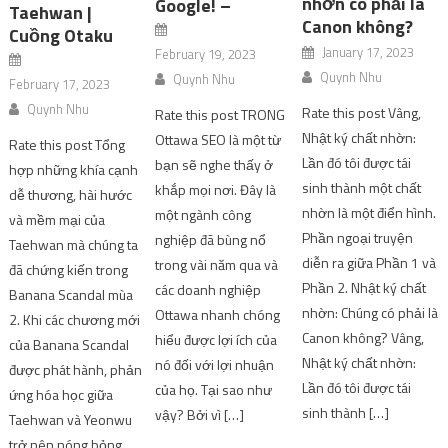
nhờn có phải là
Google! –
Taehwan |
Canon không?
Cuồng Otaku
January 17, 2023
February 19, 2023
Quynh Nhu
Quynh Nhu
February 17, 2023
Quynh Nhu
Rate this post Vâng,
Rate this post TRONG
Nhật ký chất nhờn:
Ottawa SEO là một từ
Rate this post Tổng
Lần đó tôi được tái
bạn sẽ nghe thấy ở
hợp những khía cạnh
sinh thành một chất
khắp mọi nơi. Đây là
dễ thương, hài hước
nhờn là một điển hình.
một ngành công
và mềm mại của
Phần ngoại truyện
nghiệp đã bùng nổ
Taehwan mà chúng ta
diễn ra giữa Phần 1 và
trong vài năm qua và
đã chứng kiến ​​trong
Phần 2. Nhật ký chất
các doanh nghiệp
Banana Scandal mùa
nhờn: Chúng có phải là
Ottawa nhanh chóng
2. Khi các chương mới
Canon không? Vâng,
hiểu được lợi ích của
của Banana Scandal
Nhật ký chất nhờn:
nó đối với lợi nhuận
được phát hành, phản
Lần đó tôi được tái
của họ. Tại sao như
ứng hóa học giữa
sinh thành […]
vậy? Bởi vì […]
Taehwan và Yeonwu
trở nên nóng bỏng