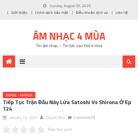
Sunday, August 09, 2026
Giới thiệu
Chính sách bảo mật
Điều khoản dịch vụ
Liên hệ
ÂM NHẠC 4 MÙA
Tin âm nhạc – Tin tức sao Hot 4 mùa
ANIME - MANGA
Tiếp Tục Trận Đấu Nảy Lửa Satoshi Vs Shirona Ở Ep
124
January 13, 2023
Quynh Nhu
Comment(0)
Rate this post