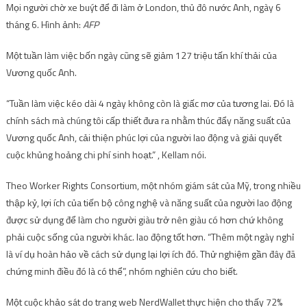
Mọi người chờ xe buýt để đi làm ở London, thủ đô nước Anh, ngày 6
tháng 6. Hình ảnh:
AFP
Một tuần làm việc bốn ngày cũng sẽ giảm 127 triệu tấn khí thải của
Vương quốc Anh.
“Tuần làm việc kéo dài 4 ngày không còn là giấc mơ của tương lai. Đó là
chính sách mà chúng tôi cấp thiết đưa ra nhằm thúc đẩy năng suất của
Vương quốc Anh, cải thiện phúc lợi của người lao động và giải quyết
cuộc khủng hoảng chi phí sinh hoạt.” , Kellam nói.
Theo Worker Rights Consortium, một nhóm giám sát của Mỹ, trong nhiều
thập kỷ, lợi ích của tiến bộ công nghệ và năng suất của người lao động
được sử dụng để làm cho người giàu trở nên giàu có hơn chứ không
phải cuộc sống của người khác. lao động tốt hơn. “Thêm một ngày nghỉ
là ví dụ hoàn hảo về cách sử dụng lại lợi ích đó. Thử nghiệm gần đây đã
chứng minh điều đó là có thể”, nhóm nghiên cứu cho biết.
Một cuộc khảo sát do trang web NerdWallet thực hiện cho thấy 72%