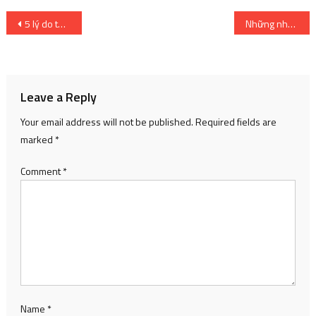
Post
5 lý do tại sao bạn nên đọc My Hero Academia: Vigilantes [Recommendations]
Những nhân vật hàng đầu có khả năng thao túng tâm lý người khác
navigation
Leave a Reply
Your email address will not be published.
Required fields are
marked
*
Comment
*
Name
*