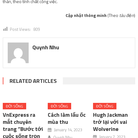
thân, theo tính chất công việc.
Cập nhật thông minh
(Theo
tàu điện
)
Post Views:
809
Quynh Nhu
RELATED ARTICLES
ĐỜI SỐNG
ĐỜI SỐNG
ĐỜI SỐNG
VnExpress ra
Cách làm lẩu ốc
Hugh Jackman
mắt chuyên
mùa thu
trở lại với vai
trang “Bước tới
Wolverine
January 14, 2023
cuộc sống trọn
January 7, 2023
Quynh Nhu