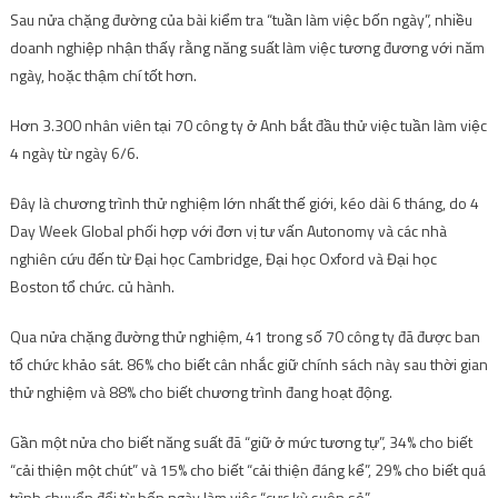
Sau nửa chặng đường của bài kiểm tra “tuần làm việc bốn ngày”, nhiều
doanh nghiệp nhận thấy rằng năng suất làm việc tương đương với năm
ngày, hoặc thậm chí tốt hơn.
Hơn 3.300 nhân viên tại 70 công ty ở Anh bắt đầu thử việc tuần làm việc
4 ngày từ ngày 6/6.
Đây là chương trình thử nghiệm lớn nhất thế giới, kéo dài 6 tháng, do 4
Day Week Global phối hợp với đơn vị tư vấn Autonomy và các nhà
nghiên cứu đến từ Đại học Cambridge, Đại học Oxford và Đại học
Boston tổ chức. củ hành.
Qua nửa chặng đường thử nghiệm, 41 trong số 70 công ty đã được ban
tổ chức khảo sát. 86% cho biết cân nhắc giữ chính sách này sau thời gian
thử nghiệm và 88% cho biết chương trình đang hoạt động.
Gần một nửa cho biết năng suất đã “giữ ở mức tương tự”, 34% cho biết
“cải thiện một chút” và 15% cho biết “cải thiện đáng kể”, 29% cho biết quá
trình chuyển đổi từ bốn ngày làm việc “cực kỳ suôn sẻ”.