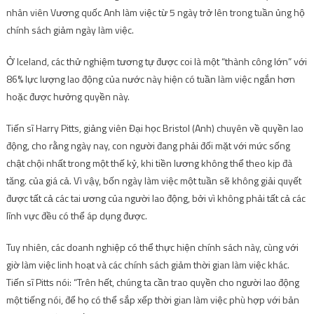
nhân viên Vương quốc Anh làm việc từ 5 ngày trở lên trong tuần ủng hộ
chính sách giảm ngày làm việc.
Ở Iceland, các thử nghiệm tương tự được coi là một “thành công lớn” với
86% lực lượng lao động của nước này hiện có tuần làm việc ngắn hơn
hoặc được hưởng quyền này.
Tiến sĩ Harry Pitts, giảng viên Đại học Bristol (Anh) chuyên về quyền lao
động, cho rằng ngày nay, con người đang phải đối mặt với mức sống
chật chội nhất trong một thế kỷ, khi tiền lương không thể theo kịp đà
tăng. của giá cả. Vì vậy, bốn ngày làm việc một tuần sẽ không giải quyết
được tất cả các tai ương của người lao động, bởi vì không phải tất cả các
lĩnh vực đều có thể áp dụng được.
Tuy nhiên, các doanh nghiệp có thể thực hiện chính sách này, cùng với
giờ làm việc linh hoạt và các chính sách giảm thời gian làm việc khác.
Tiến sĩ Pitts nói: “Trên hết, chúng ta cần trao quyền cho người lao động
một tiếng nói, để họ có thể sắp xếp thời gian làm việc phù hợp với bản