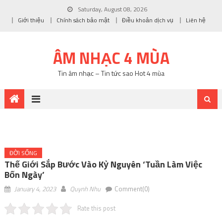
Saturday, August 08, 2026
Giới thiệu
Chính sách bảo mật
Điều khoản dịch vụ
Liên hệ
ÂM NHẠC 4 MÙA
Tin âm nhạc – Tin tức sao Hot 4 mùa
ĐỜI SỐNG
Thế Giới Sắp Bước Vào Kỷ Nguyên ‘Tuần Làm Việc
Bốn Ngày’
January 4, 2023
Quynh Nhu
Comment(0)
Rate this post