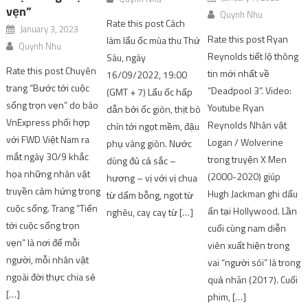
vẹn”
Quynh Nhu
Rate this post Cách
January 3, 2023
Rate this post Ryan
làm lẩu ốc mùa thu Thứ
Quynh Nhu
Reynolds tiết lộ thông
Sáu, ngày
Rate this post Chuyên
tin mới nhất về
16/09/2022, 19:00
trang “Bước tới cuộc
“Deadpool 3”. Video:
(GMT + 7) Lẩu ốc hấp
sống trọn vẹn” do báo
Youtube Ryan
dẫn bởi ốc giòn, thịt bò
VnExpress phối hợp
Reynolds Nhân vật
chín tới ngọt mềm, đậu
với FWD Việt Nam ra
Logan / Wolverine
phụ vàng giòn. Nước
mắt ngày 30/9 khắc
trong truyện X Men
dùng đủ cả sắc –
họa những nhân vật
(2000-2020) giúp
hương – vị với vị chua
truyền cảm hứng trong
Hugh Jackman ghi dấu
từ dấm bỗng, ngọt từ
cuộc sống. Trang “Tiến
ấn tại Hollywood. Lần
nghêu, cay cay từ […]
tới cuộc sống trọn
cuối cùng nam diễn
vẹn” là nơi để mỗi
viên xuất hiện trong
người, mỗi nhân vật
vai “người sói” là trong
ngoài đời thực chia sẻ
quả nhãn (2017). Cuối
[…]
phim, […]