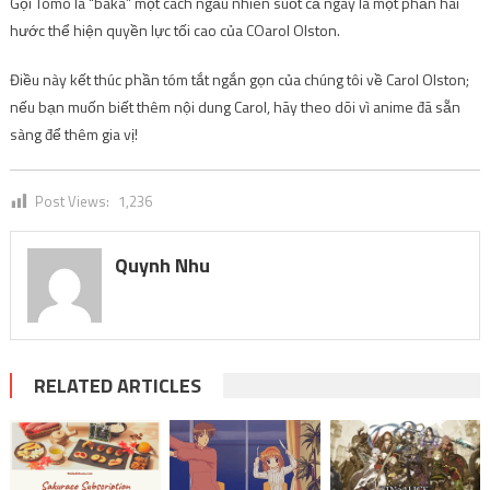
Gọi Tomo là “baka” một cách ngẫu nhiên suốt cả ngày là một phần hài
hước thể hiện quyền lực tối cao của COarol Olston.
Điều này kết thúc phần tóm tắt ngắn gọn của chúng tôi về Carol Olston;
nếu bạn muốn biết thêm nội dung Carol, hãy theo dõi vì anime đã sẵn
sàng để thêm gia vị!
Post Views:
1,236
Quynh Nhu
RELATED ARTICLES