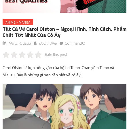
ANIME - MANGA
Tất Cả Về Carol Olston – Ngoại Hình, Tính Cách, Phẩm
Chất Tốt Nhất Của Cô Ấy
March 4, 2023
Quynh Nhu
Comment(0)
Rate this post
Carol Olston là kẹo bông gòn của bộ ba Tomo-Chan gồm Tomo và
Misuzu. Đây là những gì bạn cần biết về cô ấy!