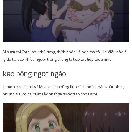
Misuzu coi Carol như thú cưng, thích nhéo và bẹo má cô. Hai điều này là
lý do tại sao nhiều người trong chúng ta tiếp tục tiếp tục anime.
kẹo bông ngọt ngào
Tomo-chan, Carol và Misuzu có những tính cách hoàn toàn khác nhau,
nhưng giải cô gái xuất sắc nhất đã được trao cho Carol.