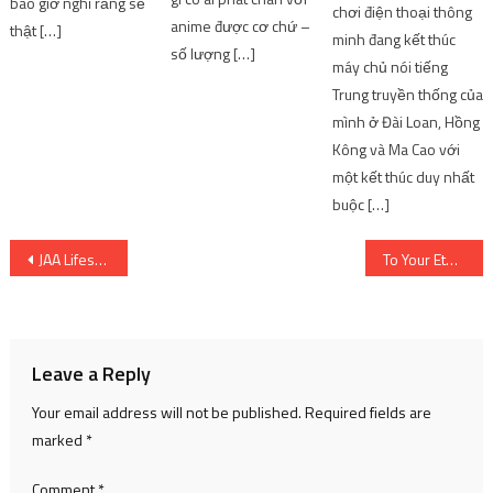
bao giờ nghĩ rằng sẽ
chơi điện thoại thông
anime được cơ chứ –
thật […]
minh đang kết thúc
số lượng […]
máy chủ nói tiếng
Trung truyền thống của
mình ở Đài Loan, Hồng
Kông và Ma Cao với
một kết thúc duy nhất
buộc […]
Post
JAA Lifestyle ID Đăng nhập & Đăng ký trên JAALifestyle.com
To Your Eternity 2 ep. 18- Ôi
navigation
Leave a Reply
Your email address will not be published.
Required fields are
marked
*
Comment
*