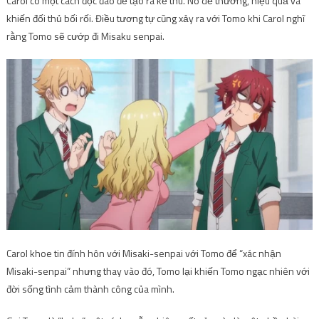
Carol có một cách độc đáo để tạo ra kẻ thù. Nó dễ thương, hiệu quả và
khiến đối thủ bối rối. Điều tương tự cũng xảy ra với Tomo khi Carol nghĩ
rằng Tomo sẽ cướp đi Misaku senpai.
Carol khoe tin đính hôn với Misaki-senpai với Tomo để “xác nhận
Misaki-senpai” nhưng thay vào đó, Tomo lại khiến Tomo ngạc nhiên với
đời sống tình cảm thành công của mình.