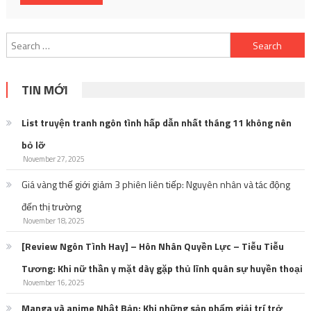
Search
for:
TIN MỚI
List truyện tranh ngôn tình hấp dẫn nhất tháng 11 không nên
bỏ lỡ
November 27, 2025
Giá vàng thế giới giảm 3 phiên liên tiếp: Nguyên nhân và tác động
đến thị trường
November 18, 2025
[Review Ngôn Tình Hay] – Hôn Nhân Quyền Lực – Tiễu Tiễu
Tương: Khi nữ thần y mặt dày gặp thủ lĩnh quân sự huyền thoại
November 16, 2025
Manga và anime Nhật Bản: Khi những sản phẩm giải trí trở