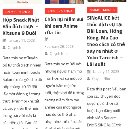
ANIME - MANGA
ANIME - MANGA
ANIME - MANGA
SINoALICE kết
Chèn lại niềm vui
Hộp Snack Nhật
thúc dịch vụ tại
khi xem Anime
Bản đích thực –
Đài Loan, Hồng
của tôi
Kitsune 9 Đuôi
Kông, Ma Cao
January 11, 2023
theo cách có thể
February 28, 2023
Quynh Nhu
xảy ra nhất ở
Quynh Nhu
Yoko Taro-ish –
Rate this post Tuyên
Lãi suất
Rate this post Đối với
bố từ chối trách nhiệm
những người hâm mộ
January 11, 2023
hoàn toàn minh bạch:
mới hơn và cả một số
Quynh Nhu
Sakuraco đã gửi cho tôi
người hâm mộ lớn
hộp tháng 10 để đổi
Rate this post Nếu bạn
tuổi, thật khó để tưởng
lấy một đánh giá trung
xóa câu chuyện độc
tượng niềm đam mê
thực. Như mọi khi, tất
quyền, trò chơi sẽ
anime của một người
cả các ý kiến ​​thể hiện
buộc bạn đăng xuất
nào đó có thể phai
trong bài viết này là
vĩnh viễn Square
nhạt như thế nào. Làm
của riêng tôi. Bạn đã
Enix‘S SINOALICE trò
gì có ai phát chán với