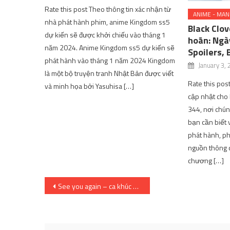
Rate this post Theo thông tin xác nhận từ
ANIME - MA
nhà phát hành phim, anime Kingdom ss5
Black Clov
dự kiến ​​sẽ được khởi chiếu vào tháng 1
hoãn: Ngà
năm 2024. Anime Kingdom ss5 dự kiến ​​sẽ
Spoilers, 
phát hành vào tháng 1 năm 2024 Kingdom
January 3,
là một bộ truyện tranh Nhật Bản được viết
Rate this pos
và minh họa bởi Yasuhisa […]
cập nhật cho
344, nơi chún
bạn cần biết
phát hành, phầ
nguồn thông q
chương […]
Post
See you again – ca khúc bất hủ chạm đến trái tim nhiều người
navigation