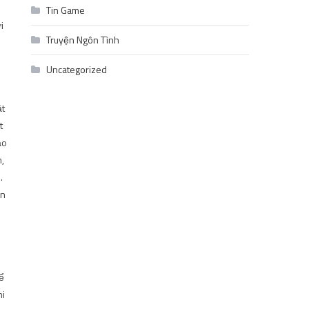
Tin Game
i
Truyện Ngôn Tình
Uncategorized
ật
t
ạo
,
.
ổn
ể
hi