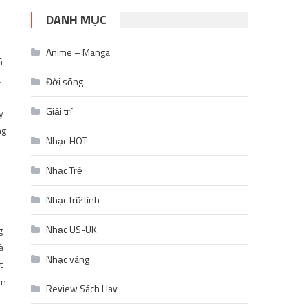
DANH MỤC
Anime – Manga
ã
á
Đời sống
Giải trí
y
ng
Nhạc HOT
Nhạc Trẻ
Nhạc trữ tình
Nhạc US-UK
g
à
Nhạc vàng
t
ên
Review Sách Hay