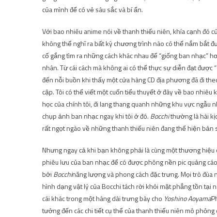
của mình để có vẻ sâu sắc và bí ẩn.
Với bao nhiêu anime nói về thanh thiếu niên, khía cạnh đó c
không thể nghĩ ra bất kỳ chương trình nào có thể nắm bắt 
cố gắng tìm ra những cách khác nhau để “giống ban nhạc” hơ
nhân. Từ cái cách mà không ai có thể thực sự diễn đạt được “
đến nỗi buồn khi thấy một cửa hàng CD địa phương đã đi theo
cập. Tôi có thể viết một cuốn tiểu thuyết ở đây về bao nhiê
học của chính tôi, đi lang thang quanh những khu vực ngẫu nh
chụp ảnh ban nhạc ngay khi tôi ở đó.
Bocchi
thường là hài kị
rất ngọt ngào về những thanh thiếu niên đang thể hiện bản s
Nhưng ngay cả khi bạn không phải là cùng một thương hiệu củ
phiêu lưu của ban nhạc để có được phông nền pic quảng cáo
bởi
Bocchi
năng lượng và phong cách đặc trưng. Mọi trò đùa nh
hình dạng vật lý của Bocchi tách rời khỏi mặt phẳng tồn tại 
cái khác trong một hàng dài trưng bày cho
Yoshino Aoyama
P
tưởng đến các chi tiết cụ thể của thanh thiếu niên mô phỏng 