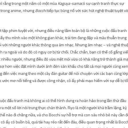
nghĩ rằng trong một năm có một mùa
Kaguya-sama
có sự cạnh tranh thực sự
t trong anime, nhưng
Bocchi
tiếp tục bùng nổ với sức hút nghệ thuật tuyệt vờ
ột tập phim tuyệt vời, nhưng điều nâng tầm toàn bộ là những cuộc đấu tranh
ô ấy thu mình vào một không gian khác, trái tim đang đập và mâu thuẫn trung
ối với những người khác thông qua âm nhạc. Nhưng âm nhạc – và nghệ thu
h ra ngoài và do đó có nguy cơ bị từ chối. Chắc chắn, bạn có thể cố gắng viế
t rất nhiều người, nhưng điều đó vừa mệt mỏi vừa có khả năng trở thành giả m
ng sợ hơn việc đặt mình dưới ánh đèn sân khấu cho tất cả mọi người cùng xem
 đến việc mang theo một cây đàn guitar để nói chuyện với các bạn cùng lớp
c ước mơ nổi tiếng và được công nhận, cô ấy phải mạo hiểm với sự dễ bị t
cuộc đấu tranh mà không ai có thể hình dung ra hoàn hảo trong lần thử đầu
a ra một số lời nói trung thực chân thành. Ryo là một người khá trầm lặng, kỳ
ù thế nào đi chăng nữa, và cho Bocchi sự hỗ trợ mà con sâu nhỏ bé này cần đ
 cô ấy có buồn bã, quá tải hay réo rắt đến đâu, điều quan trọng nhất là Bocc