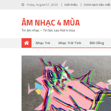
Friday, August 07, 2026
Giới thiệu
Chính sách bảo mật
ÂM NHẠC 4 MÙA
Tin âm nhạc – Tin tức sao Hot 4 mùa
Nhạc Trẻ
Nhạc Trữ Tình
Đời Sống