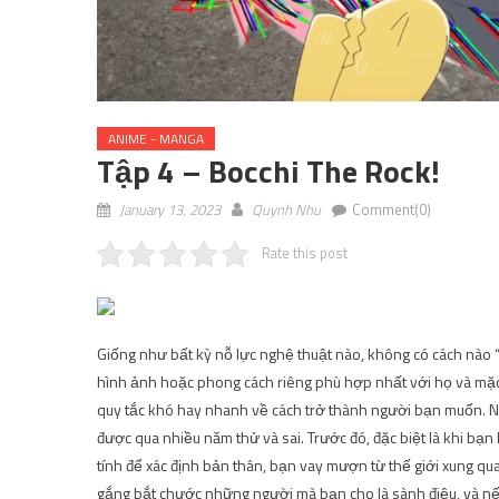
ANIME - MANGA
Tập 4 – Bocchi The Rock!
January 13, 2023
Quynh Nhu
Comment(0)
Rate this post
Giống như bất kỳ nỗ lực nghệ thuật nào, không có cách nào 
hình ảnh hoặc phong cách riêng phù hợp nhất với họ và mặ
quy tắc khó hay nhanh về cách trở thành người bạn muốn. Nh
được qua nhiều năm thử và sai. Trước đó, đặc biệt là khi bạn
tính để xác định bản thân, bạn vay mượn từ thế giới xung qua
gắng bắt chước những người mà bạn cho là sành điệu, và nếu 