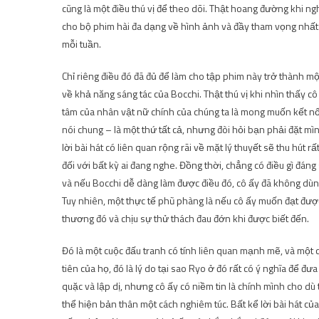
cũng là một điều thú vị để theo dõi. Thật hoang đường khi 
cho bộ phim hài đa dạng về hình ảnh và đầy tham vọng nhấ
mỗi tuần.
Chỉ riêng điều đó đã đủ để làm cho tập phim này trở thành m
về khả năng sáng tác của Bocchi. Thật thú vị khi nhìn thấy c
tâm của nhân vật nữ chính của chúng ta là mong muốn kết n
nói chung – là một thứ tất cả, nhưng đòi hỏi bạn phải đặt mìn
lời bài hát có liên quan rộng rãi về mặt lý thuyết sẽ thu hú
đối với bất kỳ ai đang nghe. Đồng thời, chẳng có điều gì đá
và nếu Bocchi dễ dàng làm được điều đó, cô ấy đã không dùng
Tuy nhiên, một thực tế phũ phàng là nếu cô ấy muốn đạt đượ
thương đó và chịu sự thử thách đau đớn khi được biết đến.
Đó là một cuộc đấu tranh có tính liên quan mạnh mẽ, và một 
tiên của họ, đó là lý do tại sao Ryo ở đó rất có ý nghĩa để đư
quặc và lập dị, nhưng cô ấy có niềm tin là chính mình cho d
thể hiện bản thân một cách nghiêm túc. Bất kể lời bài hát của