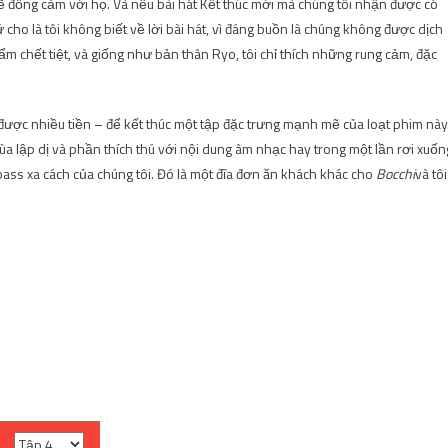
sẽ đồng cảm với họ. Và nếu bài hát Kết thúc mới mà chúng tôi nhận được có
 cho là tôi không biết về lời bài hát, vì đáng buồn là chúng không được dịch
 chết tiệt, và giống như bản thân Ryo, tôi chỉ thích những rung cảm, đặc
 được nhiều tiền – để kết thúc một tập đặc trưng mạnh mẽ của loạt phim này
a lập dị và phần thích thú với nội dung âm nhạc hay trong một lần rơi xuốn
 bass xa cách của chúng tôi. Đó là một đĩa đơn ăn khách khác cho
Bocchi
và tôi