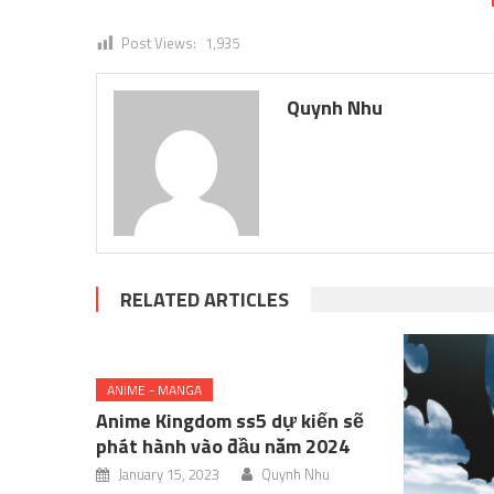
Post Views:
1,935
Quynh Nhu
RELATED ARTICLES
ANIME - MANGA
Anime Kingdom ss5 dự kiến ​​sẽ
phát hành vào đầu năm 2024
January 15, 2023
Quynh Nhu