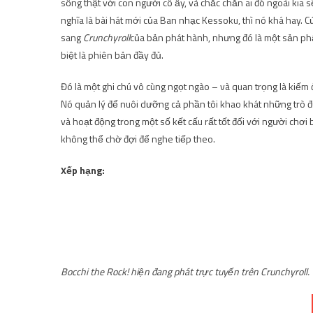
sống thật với con người cô ấy, và chắc chắn ai đó ngoài kia 
nghĩa là bài hát mới của Ban nhạc Kessoku, thì nó khá hay. Cứ
sang
Crunchyroll
của bản phát hành, nhưng đó là một sản phẩm
biệt là phiên bản đầy đủ.
Đó là một ghi chú vô cùng ngọt ngào – và quan trọng là kiếm
Nó quản lý để nuôi dưỡng cả phần tôi khao khát những trò đù
và hoạt động trong một số kết cấu rất tốt đối với người chơi
không thể chờ đợi để nghe tiếp theo.
Xếp hạng:
Bocchi the Rock!
hiện đang phát trực tuyến trên Crunchyroll.