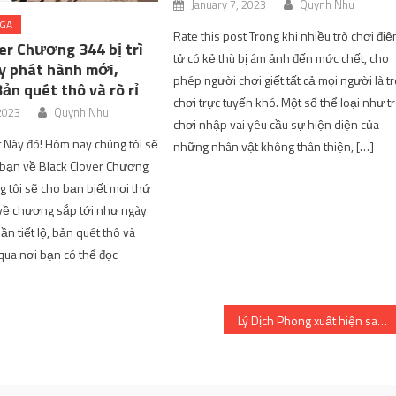
January 7, 2023
Quynh Nhu
NGA
Rate this post Trong khi nhiều trò chơi điệ
er Chương 344 bị trì
tử có kẻ thù bị ám ảnh đến mức chết, cho
y phát hành mới,
phép người chơi giết tất cả mọi người là t
Bản quét thô và rò rỉ
chơi trực tuyến khó. Một số thể loại như t
 2023
Quynh Nhu
chơi nhập vai yêu cầu sự hiện diện của
t Này đó! Hôm nay chúng tôi sẽ
những nhân vật không thân thiện, […]
 bạn về Black Clover Chương
g tôi sẽ cho bạn biết mọi thứ
 về chương sắp tới như ngày
n tiết lộ, bản quét thô và
ua nơi bạn có thể đọc
Lý Dịch Phong xuất hiện sau khi bị bắt vì mua dâm