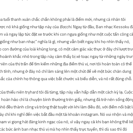
ủa tuổi thanh xuân chắc chắn không phải là điểm mới, nhưng cá nhân tôi
được nó khá giống như tập này của
Bocchi
. Ngay từ đầu, Ban nhạc Kessoku đ
n và ngay lập tức đặt xe trước khi con ngựa giống như một cuộc tấn công c
giống như ban nhạc” nghĩa là gì, nhưng vẫn biết ngay khi họ nhìn thấy nó,
 con đường của loài khủng long, có một cảm giác xác thực ở đây chỉ lượt tru
u khoảnh khắc nhỏ trong tập này cảm thấy bị xé toạc ngay từ những ngày tru
iên của thị trấn để tìm kiếm những địa điểm thú vị, nơi tôi hoàn toàn có thể
ch tính, nhưng ở đây nó chỉ làm sáng lên một chút để vẽ một bức chân dung
ắc của chính họ thông qua việc bắt chước và biểu diễn, và nó rất đúng chỗ.
a thiếu niên tryhard tôi đã từng, tập này vẫn hấp dẫn một cách kỳ lạ. Cuộc
 hoàn hảo chỉ là chuyện bình thường trên giấy, nhưng đã trở nên sống độn
ỏ đều thành công và trông thật tuyệt vời khi làm điều đó, với điểm nổi bật l
này chỉ khi nghĩ đến việc bắt đầu một tài khoản instagram. Nó vui nhộn và mộ
hạm vi giọng hát đáng kinh ngạc của nó, vì vậy ngay cả khi bạn không thể li
các bức ảnh ban nhạc thú vị mà họ nhìn thấy trực tuyến, thì dù sao thì đó