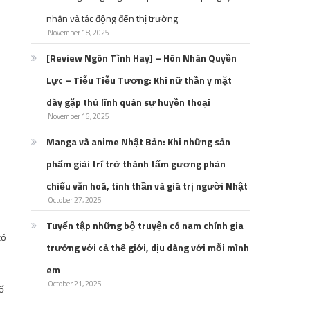
nhân và tác động đến thị trường
November 18, 2025
[Review Ngôn Tình Hay] – Hôn Nhân Quyền
Lực – Tiễu Tiễu Tương: Khi nữ thần y mặt
dày gặp thủ lĩnh quân sự huyền thoại
November 16, 2025
Manga và anime Nhật Bản: Khi những sản
phẩm giải trí trở thành tấm gương phản
chiếu văn hoá, tinh thần và giá trị người Nhật
October 27, 2025
Tuyển tập những bộ truyện có nam chính gia
có
trưởng với cả thế giới, dịu dàng với mỗi mình
em
October 21, 2025
cố