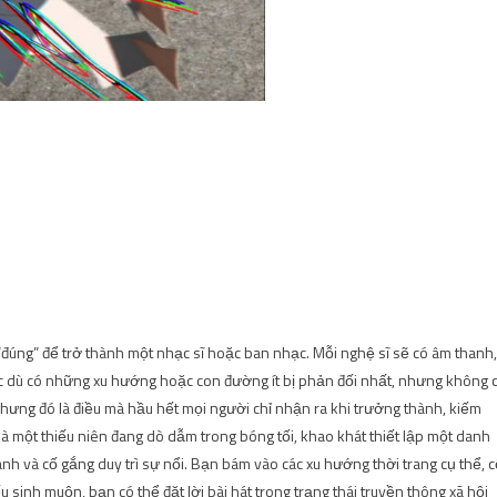
“đúng” để trở thành một nhạc sĩ hoặc ban nhạc. Mỗi nghệ sĩ sẽ có âm thanh,
c dù có những xu hướng hoặc con đường ít bị phản đối nhất, nhưng không 
ưng đó là điều mà hầu hết mọi người chỉ nhận ra khi trưởng thành, kiếm
 là một thiếu niên đang dò dẫm trong bóng tối, khao khát thiết lập một danh
nh và cố gắng duy trì sự nổi. Bạn bám vào các xu hướng thời trang cụ thể, 
sinh muộn, bạn có thể đặt lời bài hát trong trạng thái truyền thông xã hội