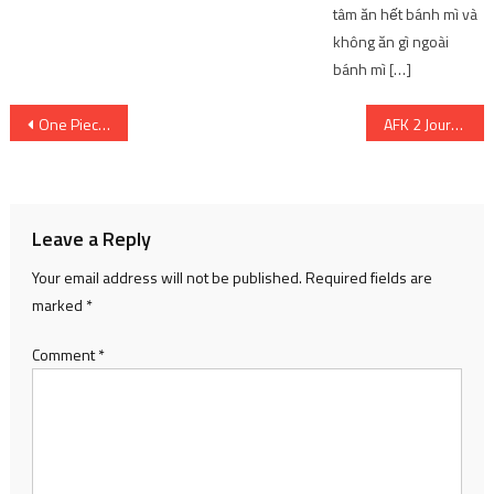
tâm ăn hết bánh mì và
không ăn gì ngoài
bánh mì […]
Post
One Piece: Mười thành tựu của Jinbe kể từ khi gặp Luffy
AFK 2 Journey – Phiên bản thử nghiệm của game nhập vai nhàn rỗi – Kênh Game VN
navigation
Leave a Reply
Your email address will not be published.
Required fields are
marked
*
Comment
*