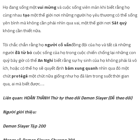
Họ đang sống một
vui mừng
và cuộc sống viên mãn khi biết rằng họ
cùng nhau
tạo
một thế giới nơi những người họ yêu thương có thể sống
yên bình mà không cần phải nhìn qua vai, một thế giới nơi
Sát quỷ
không cần thiết nữa.
Tôi chắc chắn rằng họ
người cố vấn
đồng đội của họ và tất cả những
người
đã từ bỏ
cuộc sống của họ trong cuộc chiến chống lại những con
quỷ bây giờ có thể
An Nghỉ
biết rằng sự hy sinh của họ không phải là vô
ích, hoặc có thể họ sẽ quyết định
bám xung quanh
nhìn qua đó một
chút
protégé
một chút nữa giống như họ đã làm trong suốt thời gian
qua, ai mà biết được….
Liên quan: HOÀN THÀNH Thứ tự theo dõi Demon Slayer (Dễ theo dõi)
Người giới thiệu:
Demon Slayer Tập 200
Manga về Demon Slayer: Chương 201