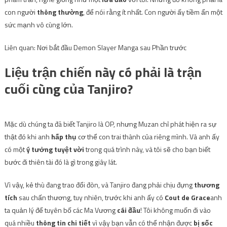
con người
thông thường
, để nói rằng ít nhất. Con người ấy tiềm ẩn một
sức mạnh vô cùng lớn.
Liên quan: Nơi bắt đầu Demon Slayer Manga sau Phần trước
Liệu trận chiến này có phải là trận
cuối cùng của Tanjiro?
Mặc dù chúng ta đã biết Tanjiro là OP, nhưng Muzan chỉ phát hiện ra sự
thật đó khi anh
hấp thụ
cơ thể con trai thành của riêng mình. Và anh ấy
có một
ý tưởng tuyệt vời
trong quá trình này, và tôi sẽ cho bạn biết
bước đi thiên tài đó là gì trong giây lát.
Vì vậy, kẻ thù đang trao đổi đòn, và Tanjiro đang phải chịu đựng
thương
tích
sau chấn thương, tuy nhiên, trước khi anh ấy có
Cout de Grace
anh
ta quản lý để tuyên bố các Ma Vương
cái đầu
! Tôi không muốn đi vào
quá nhiều
thông tin chi tiết
vì vậy bạn vẫn có thể nhận được
bị sốc