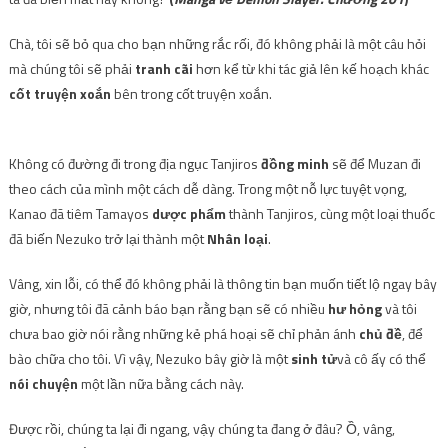
Chà, tôi sẽ bỏ qua cho bạn những rắc rối, đó không phải là một câu hỏi
mà chúng tôi sẽ phải
tranh cãi
hơn kể từ khi tác giả lên kế hoạch khác
cốt truyện xoắn
bên trong cốt truyện xoắn.
Không có đường đi trong địa ngục Tanjiros
đồng minh
sẽ để Muzan đi
theo cách của mình một cách dễ dàng. Trong một nỗ lực tuyệt vọng,
Kanao đã tiêm Tamayos
dược phẩm
thành Tanjiros, cùng một loại thuốc
đã biến Nezuko trở lại thành một
Nhân loại
.
Vâng, xin lỗi, có thể đó không phải là thông tin bạn muốn tiết lộ ngay bây
giờ, nhưng tôi đã cảnh báo bạn rằng bạn sẽ có nhiều
hư hỏng
và tôi
chưa bao giờ nói rằng những kẻ phá hoại sẽ chỉ phản ánh
chủ đề
, để
bào chữa cho tôi. Vì vậy, Nezuko bây giờ là một
sinh tử
và cô ấy có thể
nói chuyện
một lần nữa bằng cách này.
Được rồi, chúng ta lại đi ngang, vậy chúng ta đang ở đâu? Ồ, vâng,