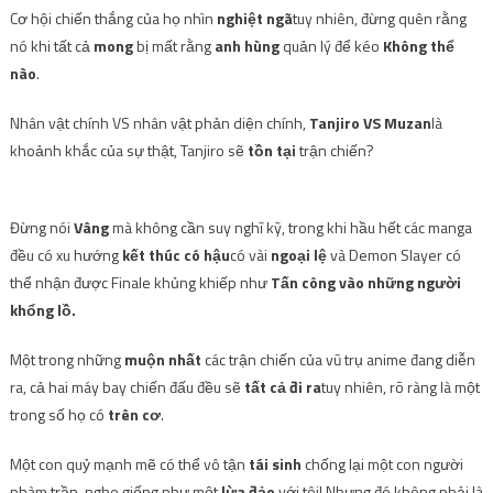
Cơ hội chiến thắng của họ nhìn
nghiệt ngã
tuy nhiên, đừng quên rằng
nó khi tất cả
mong
bị mất rằng
anh hùng
quản lý để kéo
Không thể
nào
.
Nhân vật chính VS nhân vật phản diện chính,
Tanjiro VS Muzan
là
khoảnh khắc của sự thật, Tanjiro sẽ
tồn tại
trận chiến?
Đừng nói
Vâng
mà không cần suy nghĩ kỹ, trong khi hầu hết các manga
đều có xu hướng
kết thúc có hậu
có vài
ngoại lệ
và Demon Slayer có
thể nhận được Finale khủng khiếp như
Tấn công vào những người
khổng lồ.
Một trong những
muộn nhất
các trận chiến của vũ trụ anime đang diễn
ra, cả hai máy bay chiến đấu đều sẽ
tất cả đi ra
tuy nhiên, rõ ràng là một
trong số họ có
trên cơ
.
Một con quỷ mạnh mẽ có thể vô tận
tái sinh
chống lại một con người
phàm trần, nghe giống như một
lừa đảo
với tôi! Nhưng đó không phải là