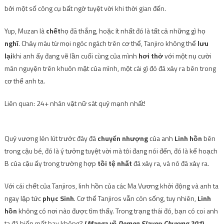
bởi một số công cụ bất ngờ tuyệt vời khi thời gian đến.
Yup, Muzan là
chết
họ đã thắng, hoặc ít nhất đó là tất cả những gì họ
nghĩ
. Chảy máu từ mọi ngóc ngách trên cơ thể, Tanjiro không thể
lưu
lại
khi anh ấy đang vẽ lần cuối cùng của mình
hơi thở
với một nụ cười
mãn nguyện trên khuôn mặt của mình, một cái gì đó đã xảy ra bên trong
cơ thể anh ta.
Liên quan: 24+ nhân vật nữ sát quỷ mạnh nhất!
Quỷ vương lén lút trước đây đã
chuyển nhượng
của anh
Linh hồn
bên
trong cậu bé, đó là ý tưởng tuyệt vời mà tôi đang nói đến, đó là kế hoạch
B của cậu ấy trong trường hợp
tồi tệ nhất
đã xảy ra, và nó đã xảy ra.
Với cái chết của Tanjiros, linh hồn của các Ma Vương khởi động và anh ta
ngay lập tức
phục Sinh
. Cơ thể Tanjiros vẫn còn sống, tuy nhiên,
Linh
hồn
không có nơi nào được tìm thấy. Trong trạng thái đó, bạn có coi anh
ta đã biến mất hay không?
(
Manga về Demon Slayer: Chương 201
)