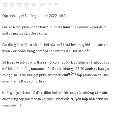
Rate this post
Cập nhật ngày 6 tháng 11 năm 2022 bởi Ernie
Em là
Tò mò
, phải không bạn? Chỉ có
ba mùa
của Demon Slayer đã ra
mắt và manga vẫn chưa
xong
.
Các độc giả có tất cả các câu hỏi của họ
đã trả lời
trong khi bạn vẫn còn
thiếu kiên nhẫn
đang chờ đợi
cho những điều tốt đẹp
đến
.
Sẽ
Nezuko
biến trở lại thành một con người? Liệu những kẻ giết quỷ có
thể kết thúc không
Muzans
triều đại của khủng bố? Sẽ
Zenitsu
bao giờ
thứ tự
có bạn gái? Chà, khi loạt phim ăn khách
200
tập phim
nữa
câu hỏi
quan trọng
thực sự nổi lên.
Những người hâm mộ đã
bị đắm
bởi cơn lốc xoáy của
những cảm xúc
được cung cấp bởi manga khi nhiều nhất
cốt truyện hấp dẫn
đánh họ
ngay vào mặt.