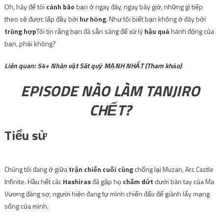
Oh, hãy để tôi
cảnh báo
bạn ở ngay đây, ngay bây giờ, những gì tiếp
theo sẽ được lấp đầy bởi
hư hỏng
. Như tôi biết bạn không ở đây bởi
trùng hợp
Tôi tin rằng bạn đã sẵn sàng để xử lý
hậu quả
hành động của
bạn, phải không?
Liên quan: 54+ Nhân vật Sát quỷ MẠNH NHẤT (Tham khảo)
EPISODE NÀO LÀM TANJIRO
CHẾT?
Tiểu sử
Chúng tôi đang ở giữa
trận chiến cuối cùng
chống lại Muzan, Arc Castle
Infinite. Hầu hết các
Hashiras
đã gặp họ
chấm dứt
dưới bàn tay của Ma
Vương đáng sợ, người hiện đang tự mình chiến đấu để giành lấy mạng
sống của mình.