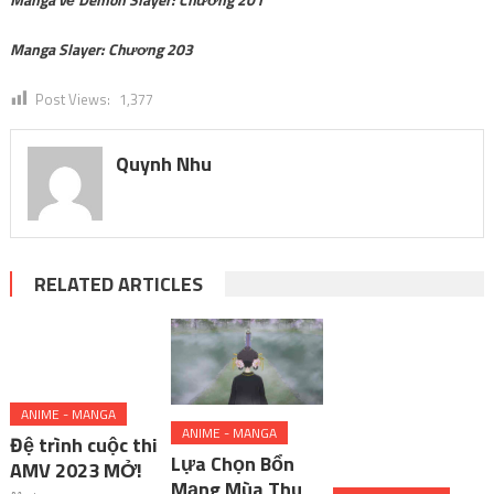
Manga Slayer: Chương 203
Post Views:
1,377
Quynh Nhu
RELATED ARTICLES
ANIME - MANGA
ANIME - MANGA
Đệ trình cuộc thi
Lựa Chọn Bổn
AMV 2023 MỞ!
Mạng Mùa Thu