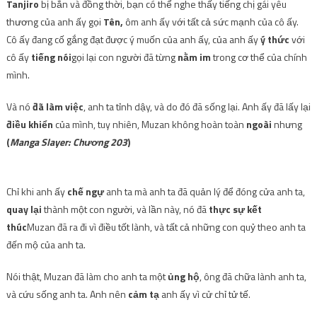
Tanjiro
bị bắn và đồng thời, bạn có thể nghe thấy tiếng chị gái yêu
thương của anh ấy gọi
Tên,
ôm
anh ấy với tất cả sức mạnh của cô ấy.
Cô ấy đang cố gắng đạt được ý muốn của anh ấy, của anh ấy
ý thức
với
cô ấy
tiếng nói
gọi lại con người đã từng
nằm im
trong cơ thể của chính
mình.
Và nó
đã làm việc
, anh ta tỉnh dậy, và do đó đã sống lại. Anh ấy đã lấy lại
điều khiển
của mình, tuy nhiên, Muzan không hoàn toàn
ngoài
nhưng
(
Manga Slayer: Chương 203
)
Chỉ khi anh ấy
chế ngự
anh ta mà anh ta đã quản lý để đóng cửa anh ta,
quay lại
thành một con người, và lần này, nó đã
thực sự kết
thúc
Muzan đã ra đi vì điều tốt lành, và tất cả những con quỷ theo anh ta
đến mộ của anh ta.
Nói thật, Muzan đã làm cho anh ta một
ủng hộ
, ông đã chữa lành anh ta,
và cứu sống anh ta. Anh nên
cảm tạ
anh ấy vì cử chỉ tử tế.