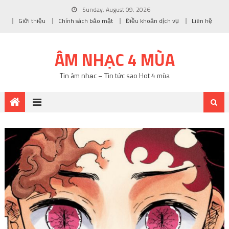
Sunday, August 09, 2026
Giới thiệu
Chính sách bảo mật
Điều khoản dịch vụ
Liên hệ
ÂM NHẠC 4 MÙA
Tin âm nhạc – Tin tức sao Hot 4 mùa