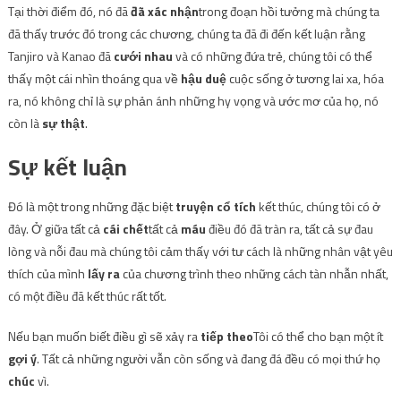
Tại thời điểm đó, nó đã
đã xác nhận
trong đoạn hồi tưởng mà chúng ta
đã thấy trước đó trong các chương, chúng ta đã đi đến kết luận rằng
Tanjiro và Kanao đã
cưới nhau
và có những đứa trẻ, chúng tôi có thể
thấy một cái nhìn thoáng qua về
hậu duệ
cuộc sống ở tương lai xa, hóa
ra, nó không chỉ là sự phản ánh những hy vọng và ước mơ của họ, nó
còn là
sự thật
.
Sự kết luận
Đó là một trong những đặc biệt
truyện cổ tích
kết thúc, chúng tôi có ở
đây. Ở giữa tất cả
cái chết
tất cả
máu
điều đó đã tràn ra, tất cả sự đau
lòng và nỗi đau mà chúng tôi cảm thấy với tư cách là những nhân vật yêu
thích của mình
lấy ra
của chương trình theo những cách tàn nhẫn nhất,
có một điều đã kết thúc rất tốt.
Nếu bạn muốn biết điều gì sẽ xảy ra
tiếp theo
Tôi có thể cho bạn một ít
gợi ý
. Tất cả những người vẫn còn sống và đang đá đều có mọi thứ họ
chúc
vì.