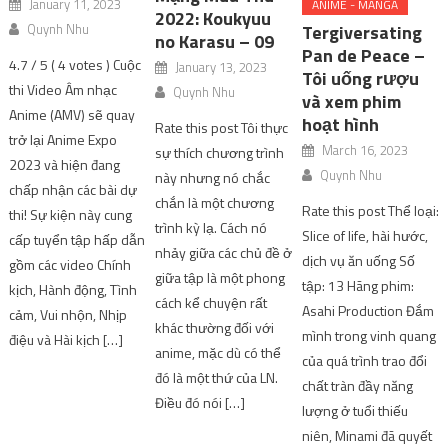
January 11, 2023
ANIME - MANGA
2022: Koukyuu
Tergiversating
Quynh Nhu
no Karasu – 09
Pan de Peace –
4.7 / 5 ( 4 votes ) Cuộc
January 13, 2023
Tôi uống rượu
thi Video Âm nhạc
Quynh Nhu
và xem phim
Anime (AMV) sẽ quay
hoạt hình
Rate this post Tôi thực
trở lại Anime Expo
March 16, 2023
sự thích chương trình
2023 và hiện đang
Quynh Nhu
này nhưng nó chắc
chấp nhận các bài dự
chắn là một chương
Rate this post Thể loại:
thi! Sự kiện này cung
trình kỳ lạ. Cách nó
Slice of life, hài hước,
cấp tuyển tập hấp dẫn
nhảy giữa các chủ đề ở
dịch vụ ăn uống Số
gồm các video Chính
giữa tập là một phong
tập: 13 Hãng phim:
kịch, Hành động, Tình
cách kể chuyện rất
Asahi Production Đắm
cảm, Vui nhộn, Nhịp
khác thường đối với
mình trong vinh quang
điệu và Hài kịch […]
anime, mặc dù có thể
của quá trình trao đổi
đó là một thứ của LN.
chất tràn đầy năng
Điều đó nói […]
lượng ở tuổi thiếu
niên, Minami đã quyết