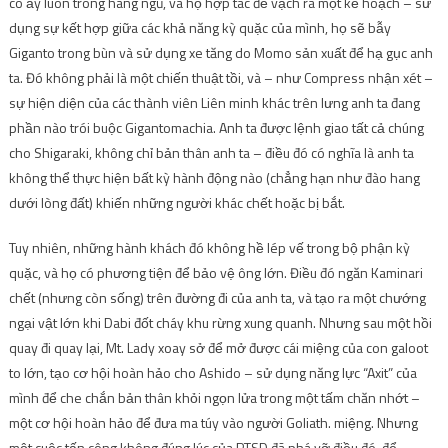
cô ấy luôn trong hàng ngũ, và họ hợp tác để vạch ra một kế hoạch – sử
dụng sự kết hợp giữa các khả năng kỳ quặc của mình, họ sẽ bẫy
Giganto trong bùn và sử dụng xe tăng do Momo sản xuất để hạ gục anh
ta. Đó không phải là một chiến thuật tồi, và – như Compress nhận xét –
sự hiện diện của các thành viên Liên minh khác trên lưng anh ta đang
phần nào trói buộc Gigantomachia. Anh ta được lệnh giao tất cả chúng
cho Shigaraki, không chỉ bản thân anh ta – điều đó có nghĩa là anh ta
không thể thực hiện bất kỳ hành động nào (chẳng hạn như đào hang
dưới lòng đất) khiến những người khác chết hoặc bị bắt.
Tuy nhiên, những hành khách đó không hề lép vế trong bộ phận kỳ
quặc, và họ có phương tiện để bảo vệ ông lớn. Điều đó ngăn Kaminari
chết (nhưng còn sống) trên đường đi của anh ta, và tạo ra một chướng
ngại vật lớn khi Dabi đốt cháy khu rừng xung quanh. Nhưng sau một hồi
quay đi quay lại, Mt. Lady xoay sở để mở được cái miệng của con galoot
to lớn, tạo cơ hội hoàn hảo cho Ashido – sử dụng năng lực “Axit” của
mình để che chắn bản thân khỏi ngọn lửa trong một tấm chăn nhớt –
một cơ hội hoàn hảo để đưa ma túy vào người Goliath. miệng. Nhưng
một cuộc tấn công không đúng lúc của PTSD đã phá vỡ điều đó, để