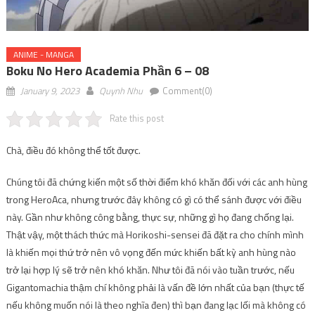
ANIME - MANGA
Boku No Hero Academia Phần 6 – 08
January 9, 2023
Quynh Nhu
Comment(0)
Rate this post
Chà, điều đó không thể tốt được.
Chúng tôi đã chứng kiến ​​một số thời điểm khó khăn đối với các anh hùng
trong HeroAca, nhưng trước đây không có gì có thể sánh được với điều
này. Gần như không công bằng, thực sự, những gì họ đang chống lại.
Thật vậy, một thách thức mà Horikoshi-sensei đã đặt ra cho chính mình
là khiến mọi thứ trở nên vô vọng đến mức khiến bất kỳ anh hùng nào
trở lại hợp lý sẽ trở nên khó khăn. Như tôi đã nói vào tuần trước, nếu
Gigantomachia thậm chí không phải là vấn đề lớn nhất của bạn (thực tế
nếu không muốn nói là theo nghĩa đen) thì bạn đang lạc lối mà không có