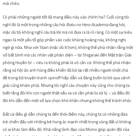
mái chèo.
Có phải những người tốt đã mang điều này vào chính họ? Cuối cùng tôi
nghĩ đó là một trong những câu hỏi
Boku no Hero Academia
đang hỏi,
mặc dù tôi không nghĩ câu trả lời mà nó đưa ra là rõ ràng. Có một sự kiêu
ngạo là một yếu tố góp phần vào cuộc khủng hoảng này, không nghi
ngờ gì nữa. Như với Stain (mặc dù ít hơn), không thể phủ nhận rằng một
số bất bình mà các nhân vật phản diện – từ Shigaraki đến Mặt trận Giải
phóng Huyền bí – nêu ra không phải là vô căn cứ. Không thể phủ nhận
rằng xã hội do anh hùng điều khiển đã bỏ lại rất nhiều người (một chủ
đề trong bộ truyện tranh spinoff hấp dẫn và đáng buồn bị bỏ qua
cảnh
giác
cũng khám phá). Nhưng tôi nghĩ câu chuyện này cũng cho chúng ta
biết rằng đôi khi con người thật xấu xa và cần phải bị xử lý – và điều đó
đôi khi dẫn đến một số lựa chọn khó khăn nhưng không thể tránh khỏi.
Bất cứ điều gì dẫn chúng ta đến thời điểm này, chúng ta có những đứa
trẻ chiến đấu với những kẻ hung ác mạnh nhất trong vùng đất vì không
có ai khác làm điều đó. Khả năng lãnh đạo của Momo giúp quân đội của