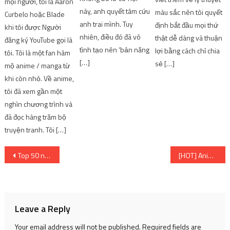
mọi người, tôi là Aaron
này, anh quyết tâm cứu
màu sắc nên tôi quyết
Curbelo hoặc Blade
anh trai mình. Tuy
định bắt đầu mọi thứ
khi tôi được Người
nhiên, điều đó đã vô
thật dễ dàng và thuận
đăng ký YouTube gọi là
tình tạo nên ‘bản năng
lợi bằng cách chỉ chia
tôi. Tôi là một fan hâm
[…]
sẻ […]
mộ anime / manga từ
khi còn nhỏ. Về anime,
tôi đã xem gần một
nghìn chương trình và
đã đọc hàng trăm bộ
truyện tranh. Tôi […]
Post
Top 50 nhân vật anime nổi tiếng nhất mọi thời đại do người Nhật bình chọn | SharingFunVN
[HOT] Anime Haikyuu phát hành phim mới với 2 phần phim
navigation
Leave a Reply
Your email address will not be published.
Required fields are