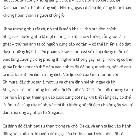
Kaminari hoàn thành công việc. Nhưng ngay cả điều đó, đáng buồn thay,
không hoàn thành người khổng lồ.
Khoa trương như tất cả, nó chỉ là món khai vị cho sự kiện chính.
Shigaraki dường như là một quảng cáo tốt cho ý tưởng rằng sự căm
ghét – thứ mà anh ta có nguồn cung cấp vô tận – có thể khiến ai đó đạt
được những kỳ tích siêu phàm về sức mạnh và sức chịu đựng (mặc dù
việc tăng cường trong phòng thí nghiệm không gây hại gì). Không có thứ
gì mà Endeavour có thể ném vào anh ta đủ để hạ gục anh ta, bất kể anh
ta mất bao nhiêu điểm trúng đích. Với lịch sử của Gran Torino với
Shimura, đây thực sự là một vụ va chạm định mệnh, ngay cả khi
Shigaraki có thể không biết về mối liên hệ đó. Dù đã lớn tuổi nhưng Gran
Torino vẫn phải tham gia vào cuộc xung đột này khi biết rằng đây có thể
là lần cuối cùng của mình, và mọi thứ không hề tốt đẹp cho ông ấy sau cú
đánh mà ông ấy nhận từ Shigaraki.
Cú đánh đó đánh bật sự thận trọng ra khỏi Deku, và anh ta lao vào hành
động bất chấp lời khuyên dừng lại của Endeavour. Deku ném tất cả