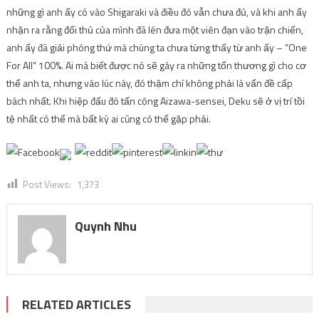
những gì anh ấy có vào Shigaraki và điều đó vẫn chưa đủ, và khi anh ấy
nhận ra rằng đối thủ của mình đã lén đưa một viên đạn vào trận chiến,
anh ấy đã giải phóng thứ mà chúng ta chưa từng thấy từ anh ấy – “One
For All” 100%. Ai mà biết được nó sẽ gây ra những tổn thương gì cho cơ
thể anh ta, nhưng vào lúc này, đó thậm chí không phải là vấn đề cấp
bách nhất. Khi hiệp đấu đó tấn công Aizawa-sensei, Deku sẽ ở vị trí tồi
tệ nhất có thể mà bất kỳ ai cũng có thể gặp phải.
Post Views:
1,373
Quynh Nhu
RELATED ARTICLES