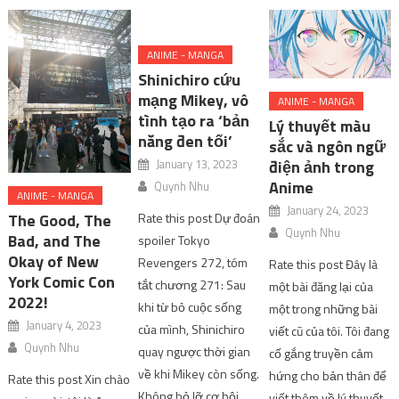
ANIME - MANGA
Shinichiro cứu
mạng Mikey, vô
ANIME - MANGA
tình tạo ra ‘bản
Lý thuyết màu
năng đen tối’
sắc và ngôn ngữ
January 13, 2023
điện ảnh trong
Anime
Quynh Nhu
ANIME - MANGA
January 24, 2023
Rate this post Dự đoán
The Good, The
Quynh Nhu
Bad, and The
spoiler Tokyo
Okay of New
Revengers 272, tóm
Rate this post Đây là
York Comic Con
tắt chương 271: Sau
một bài đăng lại của
2022!
khi từ bỏ cuộc sống
một trong những bài
January 4, 2023
của mình, Shinichiro
viết cũ của tôi. Tôi đang
Quynh Nhu
quay ngược thời gian
cố gắng truyền cảm
về khi Mikey còn sống.
hứng cho bản thân để
Rate this post Xin chào
Không bỏ lỡ cơ hội
viết thêm về lý thuyết