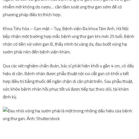
nhiễm mỡ không do rượu… cần tầm soát ung thư gan sớm để có
phương pháp điều trị thích hợp.
Khoa Tiêu hóa – Gan mật – Tụy, Bệnh viện Đa khoa Tâm Anh, Hà Nội
tiếp nhận một trường hợp mắc bệnh ung thư gan khi mới 25 tuổi. Bệnh
nhân có tiền sử viêm gan B, thấy mình bị vàng da, đau buốt vùng hạ
sườn phải nên đến bệnh viện khám.
Qua các xét nghiệm chẩn đoán, bác sĩ phát hiện khối u gần 4 cm, có dấu
hiệu di căn. Bệnh nhân được phẫu thuật nội soi cắt gan có khối u kết
hợp điều trị bằng thuốc để ngăn chặn di căn phát triển. Sau phẫu thuật,
sức khỏe bệnh nhân hồi phục tốt và được tiếp tục theo dõi, tái khám
định kỳ.