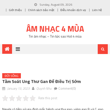
Sunday, August 09, 2026
Giới thiệu
Chính sách bảo mật
Điều khoản dịch vụ
Liên hệ
ÂM NHẠC 4 MÙA
Tin âm nhạc – Tin tức sao Hot 4 mùa
ĐỜI SỐNG
Tầm Soát Ung Thư Gan Để Điều Trị Sớm
January 13, 2023
Quynh Nhu
Comment(0)
Rate this post
Người có tiền sử gia đình mắc bệnh ung thư gan; viêm gan B và C; gan