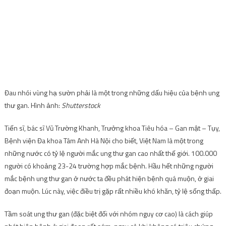
Đau nhói vùng hạ sườn phải là một trong những dấu hiệu của bệnh ung
thư gan. Hình ảnh:
Shutterstock
Tiến sĩ, bác sĩ Vũ Trường Khanh, Trưởng khoa Tiêu hóa – Gan mật – Tụy,
Bệnh viện Đa khoa Tâm Anh Hà Nội cho biết, Việt Nam là một trong
những nước có tỷ lệ người mắc ung thư gan cao nhất thế giới. 100.000
người có khoảng 23-24 trường hợp mắc bệnh. Hầu hết những người
mắc bệnh ung thư gan ở nước ta đều phát hiện bệnh quá muộn, ở giai
đoạn muộn. Lúc này, việc điều trị gặp rất nhiều khó khăn, tỷ lệ sống thấp.
Tầm soát ung thư gan (đặc biệt đối với nhóm nguy cơ cao) là cách giúp