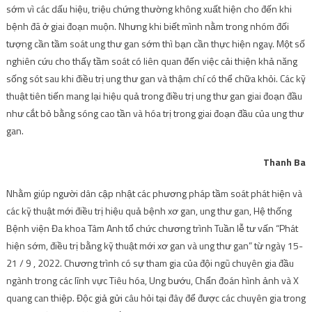
sớm vì các dấu hiệu, triệu chứng thường không xuất hiện cho đến khi
bệnh đã ở giai đoạn muộn. Nhưng khi biết mình nằm trong nhóm đối
tượng cần tầm soát ung thư gan sớm thì bạn cần thực hiện ngay. Một số
nghiên cứu cho thấy tầm soát có liên quan đến việc cải thiện khả năng
sống sót sau khi điều trị ung thư gan và thậm chí có thể chữa khỏi. Các kỹ
thuật tiên tiến mang lại hiệu quả trong điều trị ung thư gan giai đoạn đầu
như cắt bỏ bằng sóng cao tần và hóa trị trong giai đoạn đầu của ung thư
gan.
Thanh Ba
Nhằm giúp người dân cập nhật các phương pháp tầm soát phát hiện và
các kỹ thuật mới điều trị hiệu quả bệnh xơ gan, ung thư gan, Hệ thống
Bệnh viện Đa khoa Tâm Anh tổ chức chương trình Tuần lễ tư vấn “Phát
hiện sớm, điều trị bằng kỹ thuật mới xơ gan và ung thư gan” từ ngày 15-
21 / 9 , 2022. Chương trình có sự tham gia của đội ngũ chuyên gia đầu
ngành trong các lĩnh vực Tiêu hóa, Ung bướu, Chẩn đoán hình ảnh và X
quang can thiệp. Độc giả gửi câu hỏi tại đây để được các chuyên gia trong