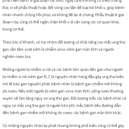
phát hiện bệnh ở giai đoạn rất sớm, ngay cả khi không có triệu chứng.
Bác sĩ sẽ phẫu thuật hoặc đốt sóng cao tần để loại bỏ khối u, giúp bệnh
nhân nhanh chóng hồi phục và không để lại di chứng. Phẫu thuật ở giai
đoạn này cũng có thể ngăn chặn khối u di căn sang các cơ quan khác
trong cơ thể.
Theo bác sĩ Khanh, có hai nhóm đối tượng có khả năng cao mắc ung thư
gan cần tầm soát sớm là nhiễm virus viêm gan mãn tính và người
nghiện rượu bia.
Những người bị nhiễm vi rút và các bệnh liên quan đến gan như người
bị nhiễm vi rút viêm gan B, C là nguyên nhân hàng đầu gây ung thư biểu
mô tế bào gan nguyên phát; bệnh nhân bị bệnh gan nhiễm mỡ không
do rượu. Nếu một người bị viêm gan virus mãn tính, uống rượu thường
xuyên sẽ làm tăng nguy cơ ung thư gan. Đối tượng mắc các bệnh khác có
nguy cơ mắc ung thư gan là người béo phì, mắc bệnh tiểu đường dẫn
đến bệnh gan nhiễm mỡ không do rượu; các bệnh gan mãn tính khác.
Có những nguyên nhân tự phát nhưng không phổ biến cũng có thể gây