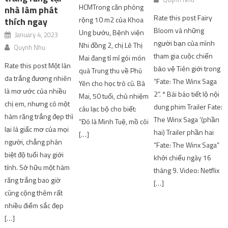
HCMTrong căn phòng
nhà làm phát
Rate this post Fairy
rộng 10 m2 của Khoa
thích ngay
Bloom và những
Ung bướu, Bệnh viện
January 4, 2023
người bạn của mình
Nhi đồng 2, chị Lê Thị
Quynh Nhu
tham gia cuộc chiến
Mai đang tỉ mỉ gói món
Rate this post Một làn
bảo vệ Tiên giới trong
quà Trung thu về Phú
da trắng đương nhiên
“Fate: The Winx Saga
Yên cho học trò cũ. Bà
là mơ ước của nhiều
2”. * Bài báo tiết lộ nội
Mai, 50 tuổi, chủ nhiệm
chị em, nhưng có một
dung phim Trailer Fate:
câu lạc bộ cho biết:
hàm răng trắng đẹp thì
The Winx Saga ‘(phần
“Đó là Minh Tuệ, mồ côi
lại là giấc mơ của mọi
hai) Trailer phần hai
[…]
người, chẳng phân
“Fate: The Winx Saga”
biệt độ tuổi hay giới
khởi chiếu ngày 16
tính. Sở hữu một hàm
tháng 9. Video: Netflix
răng trắng bao giờ
[…]
cũng cộng thêm rất
nhiều điểm sắc đẹp
[…]