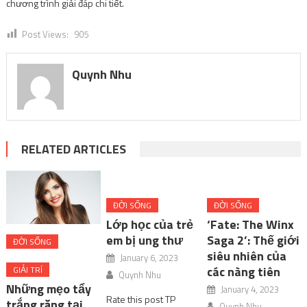
chương trình giải đáp chi tiết.
Post Views:
905
Quynh Nhu
RELATED ARTICLES
ĐỜI SỐNG
ĐỜI SỐNG
Lớp học của trẻ
‘Fate: The Winx
em bị ung thư
Saga 2’: Thế giới
ĐỜI SỐNG
siêu nhiên của
January 6, 2023
các nàng tiên
GIẢI TRÍ
Quynh Nhu
Những mẹo tẩy
January 4, 2023
Rate this post TP
trắng răng tại
Quynh Nhu