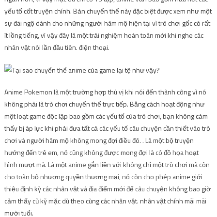
yếu tố cốt truyện chính. Bản chuyển thể này đặc biệt được xem như một
sự đãi ngộ dành cho những người hâm mộ hiện tại vì trò chơi gốc có rất
ít lồng tiếng, vì vậy đây là một trải nghiệm hoàn toàn mới khi nghe các
nhân vật nói lần đầu tiên. điện thoại.
Anime Pokemon là một trường hợp thú vị khi nói đến thành công vì nó
không phải là trò chơi chuyển thể trực tiếp. Bằng cách hoạt động như
một loạt game độc ​​lập bao gồm các yếu tố của trò chơi, bạn không cảm
thấy bị áp lực khi phải đưa tất cả các yếu tố câu chuyện cần thiết vào trò
chơi và người hâm mộ không mong đợi điều đó. . Là một bộ truyện
hướng đến trẻ em, nó cũng không được mong đợi là có đồ họa hoạt
hình mượt mà. Là một anime gắn liền với không chỉ một trò chơi mà còn
cho toàn bộ nhượng quyền thương mại, nó còn cho phép anime giới
thiệu định kỳ các nhân vật và địa điểm mới để câu chuyện không bao giờ
cảm thấy cũ kỹ mặc dù theo cùng các nhân vật. nhân vật chính mãi mãi
mười tuổi.