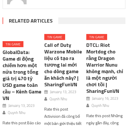
RELATED ARTICLES
TIN GAME
TIN GAME
Call of Duty
DTCL: Riot
TIN GAME
Warzone Mobile
Mortdog cho
GlobalData:
liệu có tạo ra
rằng Dragon
Game di động
tương lai mới
Warrior Nunu
chiếm hơn một
cho dòng game
không mạnh, chỉ
nửa trong tổng
ăn khách này? |
là một người
giá trị 470 tỷ
SharingFunVN
chơi tồi |
USD game toàn
SharingFunVN
cầu – Kênh Game
January 13, 2023
VN
January 16, 2023
Quynh Nhu
January 13, 2023
Quynh Nhu
Rate this post
Quynh Nhu
Rate this post Những
Activision đã công bố
Rate this post Báo cáo
ngày gần đây, cộng
một bản giới thiệu tiết