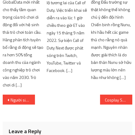
GlobalData mới nhất
đồng Đấu trường sự
lộ tương lai của Call of
cho thấy tầm quan
thật không thể không
Duty. Việc triển khai sẽ
trọng của trò chơi di
chú ý đến đội hình
diễn ra vào lúc 1 giờ
động đối với hệ sinh
Chiến binh rồng Nunu,
chiều theo giờ ET vào
thái trò chơi toàn cầu.
khi hầu hết các game
ngày 15 tháng 9 năm
Hãng phân tích tuyên
thủ cho rằng nó quá
2022. Sự kiện Call of
bố rằng di động sẽ tạo
mạnh. Nguyên nhân
Duty Next được phát
ra hơn 50% tổng
được giải thích là do
sóng trên Twitch,
doanh thu của ngành
bản thân Nunu sở hữu
YouTube, Twitter và
công nghiệp trò chơi
lượng máu lớn nên
Facebook. […]
vào năm 2030. Trò
hầu như không […]
chơi di […]
Post
Người siêu kén chọn
Cosplay Saber “khoe vòng 3 căng mịn” trên bãi biển
navigation
Leave a Reply