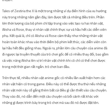
Tales of Zestiria the X là một trong những ví dụ điển hình của xu hướng
này trong những năm gần đây, làm được tất cả những điều trên. Phần
lớn thời lượng của bộ phim chỉ tập trung vào việc tạo ra hai nhân vật,
Alisha và Rose, thay vì nhân vật chính thực sự và hầu hết các diễn viên
phụ. Kết quả là, chỉ có Alisha và Rose cảm thấy như những nhân vật
hoàn toàn khác nhau vào thời điểm bộ phim kết thúc, các diễn viên còn
lại hầu hết đều giống nhau. Ngoài ra, phần lớn câu chuyện của anime đã
đi ngược lại truyền thuyết của trò chơi gốc để có nhiều thay đổi, bao gồm
cả việc nâng Alisha lên vị trí nhân vật chính khi cô chỉ có thể chơi được
trong một thời gian rất ngắn. trò chơi ban đầu.
Trên thực tế, nhiều nhân vật anime gốc có nhiều lần xuất hiện hơn các
nhân vật hiện có trong game. Điều này có thể được tha thứ nếu những
nhân vật mới này cố gắng thêm bất cứ điều gì cần thiết vào câu chuyện.
Thay vào đó, nó dẫn đến một câu chuyện và bối cảnh rất khác với
những gì được trình bày trong trò chơi mà sau đó nó được đặt tên.