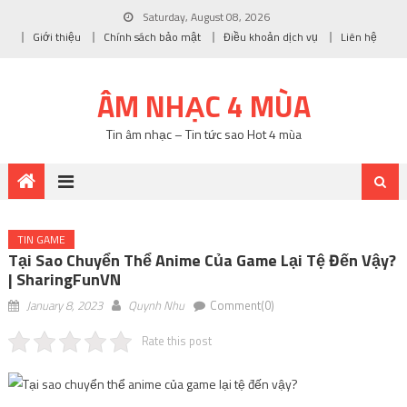
Saturday, August 08, 2026
Giới thiệu
Chính sách bảo mật
Điều khoản dịch vụ
Liên hệ
ÂM NHẠC 4 MÙA
Tin âm nhạc – Tin tức sao Hot 4 mùa
TIN GAME
Tại Sao Chuyển Thể Anime Của Game Lại Tệ Đến Vậy?
| SharingFunVN
January 8, 2023
Quynh Nhu
Comment(0)
Rate this post