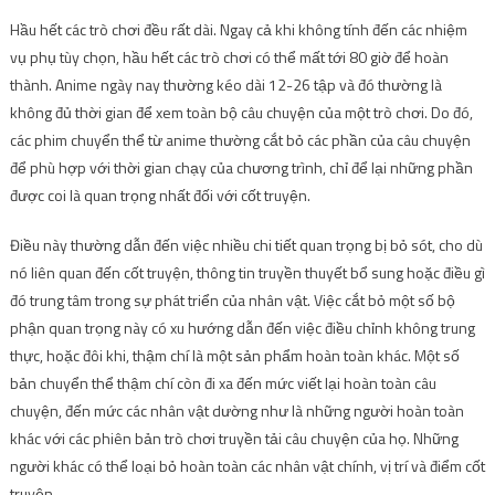
Hầu hết các trò chơi đều rất dài. Ngay cả khi không tính đến các nhiệm
vụ phụ tùy chọn, hầu hết các trò chơi có thể mất tới 80 giờ để hoàn
thành. Anime ngày nay thường kéo dài 12-26 tập và đó thường là
không đủ thời gian để xem toàn bộ câu chuyện của một trò chơi. Do đó,
các phim chuyển thể từ anime thường cắt bỏ các phần của câu chuyện
để phù hợp với thời gian chạy của chương trình, chỉ để lại những phần
được coi là quan trọng nhất đối với cốt truyện.
Điều này thường dẫn đến việc nhiều chi tiết quan trọng bị bỏ sót, cho dù
nó liên quan đến cốt truyện, thông tin truyền thuyết bổ sung hoặc điều gì
đó trung tâm trong sự phát triển của nhân vật. Việc cắt bỏ một số bộ
phận quan trọng này có xu hướng dẫn đến việc điều chỉnh không trung
thực, hoặc đôi khi, thậm chí là một sản phẩm hoàn toàn khác. Một số
bản chuyển thể thậm chí còn đi xa đến mức viết lại hoàn toàn câu
chuyện, đến mức các nhân vật dường như là những người hoàn toàn
khác với các phiên bản trò chơi truyền tải câu chuyện của họ. Những
người khác có thể loại bỏ hoàn toàn các nhân vật chính, vị trí và điểm cốt
truyện.