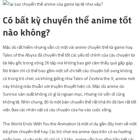
Có bất kỳ chuyển thể anime tốt
nào không?
Mặc dù rất hiếm nhưng vẫn có một vài anime chuyển thể từ game hay.
Tales of the Abyss đã chuyển thể tốt các yếu tố chính của câu chuyện từ
tài liệu gốc trong vòng 26 tập mà không bao giờ cảm thấy quá gấp gáp.
Nó thậm chí có thể bao gồm một số chi tiết câu chuyện bổ sung không
có trong trò chơi, và không giống như Tales of Zestiria the X, anime mới
này không mâu thuẫn với truyền thuyết hiện có. Mặc dù anime do
Sunrise sản xuất không có gì là ngoạn mục, nhưng nó vốn dĩ cũng
không tệ. Nhìn chung, đó là một bản chuyển thể rất khả thi đã làm rất tốt
việc đưa các nhân vật và câu chuyện của họ vào cuộc sống.
The World Ends With You the Animation là một ví dụ gần đây hơn về một
bộ phim chuyển thể hay. Các trò chơi mà anime dựa trên có xu hướng
ngắn hơn, vì vậy mặc dù chỉ có 13 tập, anime vẫn bao gồm hầu hết các