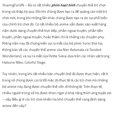
SharingFunVN – Đã có rất nhiều
phim hoạt hình
chuyển thể trò chơi
trong vài thập kỷ qua. Đôi khi chúng được tạo ra để quảng cáo một trò
chơi mới, trong khi những lần khác chúng được tạo ra do sự phổ biến
của chính trò chơi đó. Có rất nhiều bộ anime vẫn được sản xuất hàng
năm dưới dạng chuyển thể trực tiếp, phần ngoại truyện, phần tiền
truyện, phần ngoại truyện, hoặc thậm chí là những câu chuyện phụ.
Riêng năm nay đã chứng kiến ​​sự ra mắt của bộ phim Sonic thứ hai,
thông báo về các chuyển thể anime của Nier Automata và Twisted
Wonderland, và sự ra mắt của Petite Sekai dựa trên các nhân vật trong
Hatsune Miku: Colorful Stage.
Tuy nhiên, trong khi rất nhiều bản chuyển thể đã được thực hiện, rất ít
trong số chúng được coi là tốt mặc dù thực tế là các trò chơi mà những
bộ anime này đang được chuyển thể vốn dĩ không tệ. Trên thực tế,
nhiều người trong số họ được khen ngợi vì khả năng thích ứng tuyệt vời
– vậy điều gì ở các trò chơi khiến họ khó chuyển thể sang định dạng
anime đến vậy?