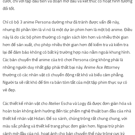
cười, chỉ với tập đầu tiên và đoạn mở đầu và kết thúc có hoạt hình tương
đối tốt.
Chỉ có bộ 3 anime Persona dường như đã tránh được vấn đề này,
nhưng đó phần lớn là vì nó là một dự án phim hơn là một bộ anime. Điều
này là do các bộ phim thường có ngân sách lớn hơn và nhiều thời gian
hơn để sản xuất, cho phép nhiều thời gian hơn để kiểm tra và kiểm tra
lại để đảm bảo không có bất kỳ trường hợp nào nằm ngoài khung hình.
Các bản chuyển thể anime của trò chơi Persona cũng không phải là
những người duy nhất gặp phải thất bại này. Anime Ace Attorney
thường có các nhân vật có chuyển động rất khó và biểu cảm phẳng.
Người ta sẽ rất khó để tìm ra bản tóm tắt của một tập phim thực sự có
vẻ đẹp.
Các thiết kế nhân vật cho Atelier Escha và Logy đã được đơn giản hóa và
hoàn toàn không ảnh hưởng đến tác phẩm nghệ thuật ban đầu của nhà
thiết kế nhân vật Hidari. Để so sánh, chúng trông rất chung chung, với
màu sắc phẳng và thiết kế trang phục đơn giản hơn. Ngoại trừ phân
cảnh mở đầu của nó, hoạt ảnh cho bản chuyển thể này trông cực kỳ